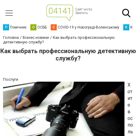
П
Помічник
О
ОСББ
C
COVID-19 у Новограді-Волинському
К
Кур
Головна
Бізнес новини
Как выбрать профессиональную
детективную службу?
Как выбрать профессиональную детективную
службу?
Послуги
Х
от
ит
е
в
ос
по
ль