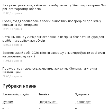
Торгував гранатами, набоями та вибухівкою: у Житомирі викрили 34-
річного торговця зброєю
18:00,
6 серпня
Грози, град і послаблення спеки: синоптики попередили про зміну
погоди на Житомирщині
15:23,
6 серпня
Останній шанс у 2026 році: оголошено набір на безплатний курс для
майбутніх водійок автобусів
13:09,
6 серпня
Звягельський забіг-2026: містян запрошують випробувати свої сили
на спортивному святі
11:08,
6 серпня
Прокуратура через суд захистила заказник «Зелена лагуна» на
Звягельщині
09:00,
6 серпня
Рубрики новин
Загальний розділ
Техніка
Здоров'я
Туризм
Нерухомість
Транспорт