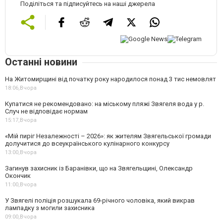
Поділіться та підписуйтесь на наші джерела
Останні новини
На Житомирщині від початку року народилося понад 3 тис немовлят
18:06,
Вчора
Купатися не рекомендовано: на міському пляжі Звягеля вода у р.
Случ не відповідає нормам
15:17,
Вчора
«Мій пиріг Незалежності – 2026»: як жителям Звягельської громади
долучитися до всеукраїнського кулінарного конкурсу
13:00,
Вчора
Загинув захисник із Баранівки, що на Звягельщині, Олександр
Окончик
11:00,
Вчора
У Звягелі поліція розшукала 69-річного чоловіка, який викрав
лампадку з могили захисника
09:00,
Вчора