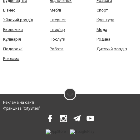
Будівництво
Відпочинок
Розваги
Бізнес
Меблі
Спорт
Жіночий розділ
Інтернет
Культура
Економіка
Інтер'єр
Мода
Кулінарія
Послуги
Родина
Подорожі
Робота
Дитячий розділ
Реклама
Реклама на сайті
Франшиза "CitySites"