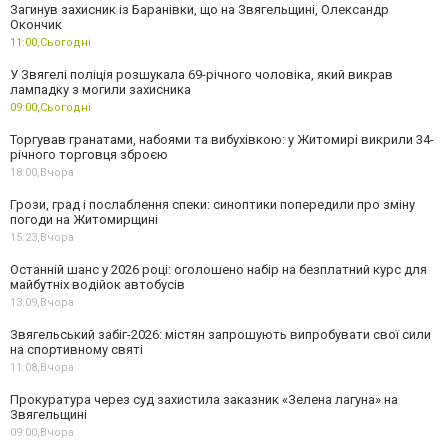
Загинув захисник із Баранівки, що на Звягельщині, Олександр
Окончик
11:00,
Сьогодні
У Звягелі поліція розшукала 69-річного чоловіка, який викрав
лампадку з могили захисника
09:00,
Сьогодні
Торгував гранатами, набоями та вибухівкою: у Житомирі викрили 34-
річного торговця зброєю
18:00,
Вчора
Грози, град і послаблення спеки: синоптики попередили про зміну
погоди на Житомирщині
15:23,
Вчора
Останній шанс у 2026 році: оголошено набір на безплатний курс для
майбутніх водійок автобусів
13:09,
Вчора
Звягельський забіг-2026: містян запрошують випробувати свої сили
на спортивному святі
11:08,
Вчора
Прокуратура через суд захистила заказник «Зелена лагуна» на
Звягельщині
09:00,
Вчора