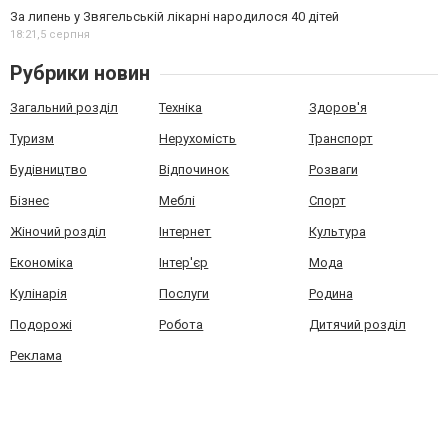
За липень у Звягельській лікарні народилося 40 дітей
18:21,
5 серпня
Рубрики новин
Загальний розділ
Техніка
Здоров'я
Туризм
Нерухомість
Транспорт
Будівництво
Відпочинок
Розваги
Бізнес
Меблі
Спорт
Жіночий розділ
Інтернет
Культура
Економіка
Інтер'єр
Мода
Кулінарія
Послуги
Родина
Подорожі
Робота
Дитячий розділ
Реклама