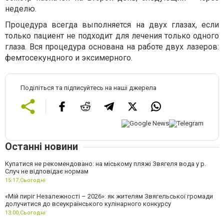
неделю.
Процедура всегда выполняется на двух глазах, если
только пациент не подходит для лечения только одного
глаза. Вся процедура основана на работе двух лазеров:
фемтосекундного и эксимерного.
Поділіться та підписуйтесь на наші джерела
Останні новини
Купатися не рекомендовано: на міському пляжі Звягеля вода у р.
Случ не відповідає нормам
15:17,
Сьогодні
«Мій пиріг Незалежності – 2026»: як жителям Звягельської громади
долучитися до всеукраїнського кулінарного конкурсу
13:00,
Сьогодні