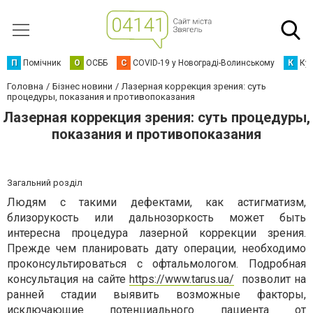
П
Помічник
О
ОСББ
C
COVID-19 у Новограді-Волинському
К
Кур
Головна
Бізнес новини
Лазерная коррекция зрения: суть
процедуры, показания и противопоказания
Лазерная коррекция зрения: суть процедуры,
показания и противопоказания
Загальний розділ
Людям с такими дефектами, как астигматизм,
близорукость или дальнозоркость может быть
интересна процедура лазерной коррекции зрения.
Прежде чем планировать дату операции, необходимо
проконсультироваться с офтальмологом. Подробная
консультация на сайте
https://www.tarus.ua/
позволит на
ранней стадии выявить возможные факторы,
исключающие потенциального пациента от