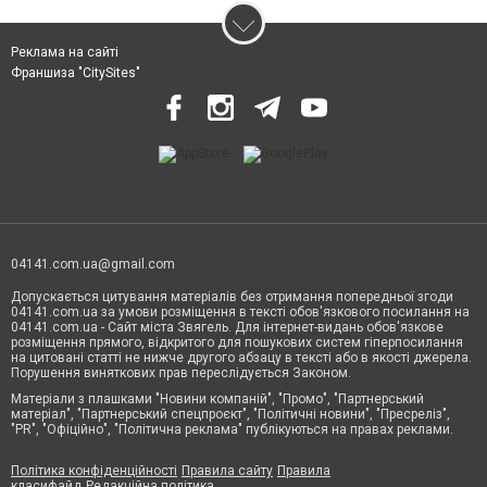
Реклама на сайті
Франшиза "CitySites"
04141.com.ua@gmail.com
Допускається цитування матеріалів без отримання попередньої згоди
04141.com.ua за умови розміщення в тексті обов'язкового посилання на
04141.com.ua - Сайт міста Звягель. Для інтернет-видань обов'язкове
розміщення прямого, відкритого для пошукових систем гіперпосилання
на цитовані статті не нижче другого абзацу в тексті або в якості джерела.
Порушення виняткових прав переслідується Законом.
Матеріали з плашками "Новини компаній", "Промо", "Партнерський
матеріал", "Партнерський спецпроєкт", "Політичні новини", "Пресреліз",
"PR", "Офіційно", "Політична реклама" публікуються на правах реклами.
Політика конфіденційності
Правила сайту
Правила
класифайд
Редакційна політика