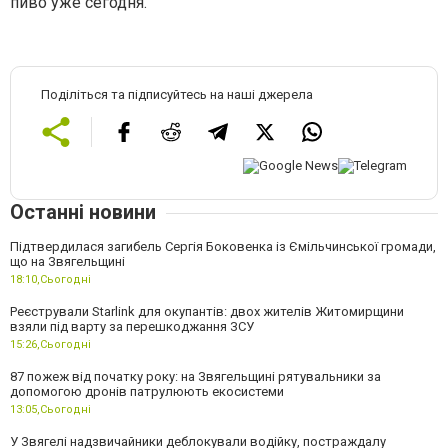
пиво уже сегодня.
Поділіться та підписуйтесь на наші джерела
Останні новини
Підтвердилася загибель Сергія Боковенка із Ємільчинської громади,
що на Звягельщині
18:10,
Сьогодні
Реєстрували Starlink для окупантів: двох жителів Житомирщини
взяли під варту за перешкоджання ЗСУ
15:26,
Сьогодні
87 пожеж від початку року: на Звягельщині рятувальники за
допомогою дронів патрулюють екосистеми
13:05,
Сьогодні
У Звягелі надзвичайники деблокували водійку, постраждалу