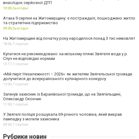
внаслідок серйозної ДТП
10:00,
Сьогодні
Атака 9 серпня на Житомирщину: є постраждалі, пошкоджено житло
та стратегічне підприємство
09:00,
Сьогодні
На Житомирщині від початку року народилося понад 3 тис немовлят
18:06,
7 серпня
Купатися не рекомендовано: на міському пляжі Звягеля вода у р.
Случ не відповідає нормам
15:17,
7 серпня
«Мій пиріг Незалежності – 2026»: як жителям Звягельської громади
долучитися до всеукраїнського кулінарного конкурсу
13:00,
7 серпня
Загинув захисник із Баранівської громади, що на Звягельщині,
Олександр Окончик
11:00,
7 серпня
У Звягелі поліція розшукала 69-річного чоловіка, який викрав
лампадку з могили захисника
09:00,
7 серпня
Рубрики новин