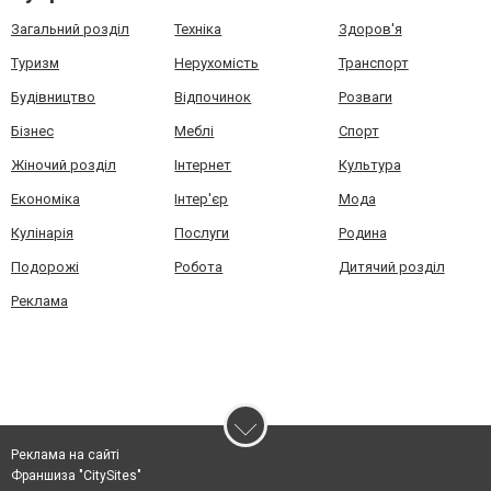
Загальний розділ
Техніка
Здоров'я
Туризм
Нерухомість
Транспорт
Будівництво
Відпочинок
Розваги
Бізнес
Меблі
Спорт
Жіночий розділ
Інтернет
Культура
Економіка
Інтер'єр
Мода
Кулінарія
Послуги
Родина
Подорожі
Робота
Дитячий розділ
Реклама
Реклама на сайті
Франшиза "CitySites"