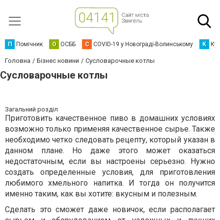
П
Помічник
О
ОСББ
C
COVID-19 у Новограді-Волинському
К
Кур
Головна
Бізнес новини
Сусловарочные котлы
Сусловарочные котлы
Загальний розділ
Приготовить качественное пиво в домашних условиях
возможно только применяя качественное сырье. Также
необходимо четко следовать рецепту, который указан в
данном плане. Но даже этого может оказаться
недостаточным, если вы настроены серьезно. Нужно
создать определенные условия, для приготовления
любимого хмельного напитка. И тогда он получится
именно таким, как вы хотите: вкусным и полезным.
Сделать это сможет даже новичок, если располагает