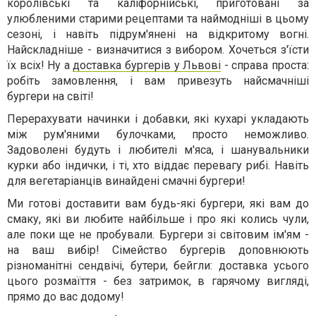
королівські та каліфорнійські, приготовані за
улюбленими старими рецептами та наймодніші в цьому
сезоні, і навіть підрум'янені на відкритому вогні.
Найскладніше - визначитися з вибором. Хочеться з'їсти
їх всіх! Ну а
доставка бургерів у Львові
- справа проста:
робіть замовлення, і вам привезуть найсмачніші
бургери на світі!
Перерахувати начинки і добавки, які кухарі укладають
між рум'яними булочками, просто неможливо.
Задоволені будуть і любителі м'яса, і шанувальники
курки або індички, і ті, хто віддає перевагу рибі. Навіть
для вегетаріанців винайдені смачні бургери!
Ми готові доставити вам будь-які бургери, які вам до
смаку, які ви любите найбільше і про які колись чули,
але поки ще не пробували. Бургери зі світовим ім'ям -
на ваш вибір! Сімейство бургерів доповнюють
різноманітні сендвічі, бутери, бейгли: доставка усього
цього розмаїття - без затримок, в гарячому вигляді,
прямо до вас додому!