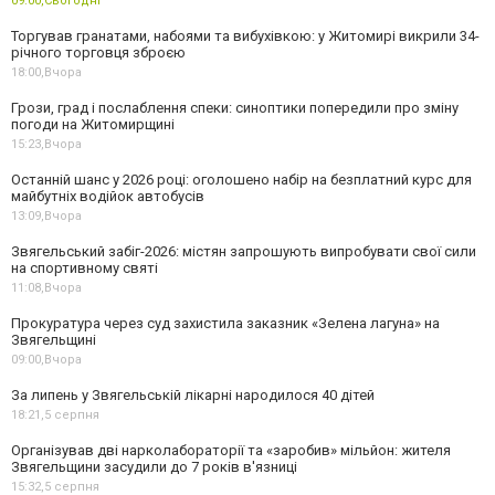
09:00,
Сьогодні
Торгував гранатами, набоями та вибухівкою: у Житомирі викрили 34-
річного торговця зброєю
18:00,
Вчора
Грози, град і послаблення спеки: синоптики попередили про зміну
погоди на Житомирщині
15:23,
Вчора
Останній шанс у 2026 році: оголошено набір на безплатний курс для
майбутніх водійок автобусів
13:09,
Вчора
Звягельський забіг-2026: містян запрошують випробувати свої сили
на спортивному святі
11:08,
Вчора
Прокуратура через суд захистила заказник «Зелена лагуна» на
Звягельщині
09:00,
Вчора
За липень у Звягельській лікарні народилося 40 дітей
18:21,
5 серпня
Організував дві нарколабораторії та «заробив» мільйон: жителя
Звягельщини засудили до 7 років в'язниці
15:32,
5 серпня