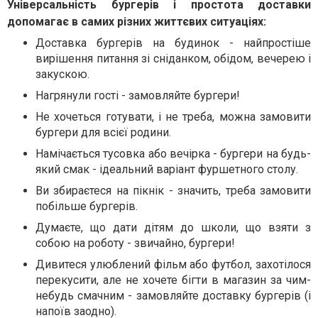
Універсальність бургерів і простота доставки
допомагає в самих різних життєвих ситуаціях:
Доставка бургерів на будинок - найпростіше
вирішення питання зі сніданком, обідом, вечерею і
закускою.
Нагрянули гості - замовляйте бургери!
Не хочеться готувати, і не треба, можна замовити
бургери для всієї родини.
Намічається тусовка або вечірка - бургери на будь-
який смак - ідеальний варіант фуршетного столу.
Ви збираєтеся на пікнік - значить, треба замовити
побільше бургерів.
Думаєте, що дати дітям до школи, що взяти з
собою на роботу - звичайно, бургери!
Дивитеся улюблений фільм або футбол, захотілося
перекусити, але не хочете бігти в магазин за чим-
небудь смачним - замовляйте доставку бургерів (і
напоїв заодно).