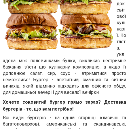
док
світ
ової
кулі
нарі
ї.
Ко
тлет
а,
укл
адена між половинками булки, викликає нестримне
бажання з'їсти цю кулінарну композицію, а якщо її
доповнює салат, сир, соус - втриматися просто
неможливо!
Бургер - апетитний, смачний та ситний
винахід, який відмінно підходить для офісного обіду,
для домашньої вечері і для веселої вечірки.
Хочете соковитий бургер прямо зараз? Доставка
бургерів - то, що вам потрібно!
Всі види бургерів - на одній сторінці: класичні та
багатоповерхові, американські та скандинавські,