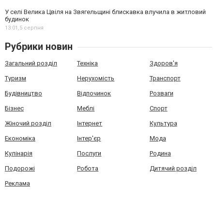
У селі Велика Цвіля на Звягельщині блискавка влучила в житловий
будинок
13:01,
5 серпня
Рубрики новин
Загальний розділ
Техніка
Здоров'я
Туризм
Нерухомість
Транспорт
Будівництво
Відпочинок
Розваги
Бізнес
Меблі
Спорт
Жіночий розділ
Інтернет
Культура
Економіка
Інтер'єр
Мода
Кулінарія
Послуги
Родина
Подорожі
Робота
Дитячий розділ
Реклама