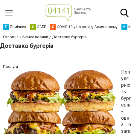
П
Помічник
О
ОСББ
C
COVID-19 у Новограді-Волинському
К
Кур
Головна
Бізнес новини
Доставка бургерів
Доставка бургерів
Послуги
Поп
уля
рніс
ть
бург
ерів
-
одн
а із
зага