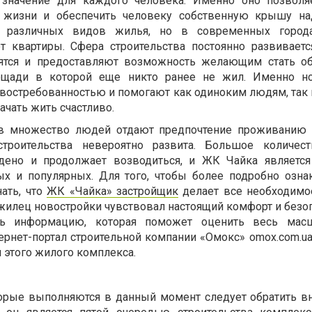
значение для каждого человека. Именно оно позволяе
 жизни и обеспечить человеку собственную крышу над
о различных видов жилья, но в современных город
т квартиры. Сфера строительства постоянно развивает
ятся и предоставляют возможность желающим стать о
ощади в которой еще никто ранее не жил. Именно но
востребованностью и помогают как одиноким людям, так
ачать жить счастливо.
ов множество людей отдают предпочтение проживанию 
троительства невероятно развита. Большое количес
дено и продолжает возводиться, и ЖК Чайка является
ых и популярных. Для того, чтобы более подробно озна
ать, что
ЖК «Чайка» застройщик
делает все необходимое
илец новостройки чувствовал настоящий комфорт и безоп
ть информацию, которая поможет оценить весь масш
рнет-портал строительной компании «Омокс» omox.com.ua,
 этого жилого комплекса.
торые выполняются в данный момент следует обратить в