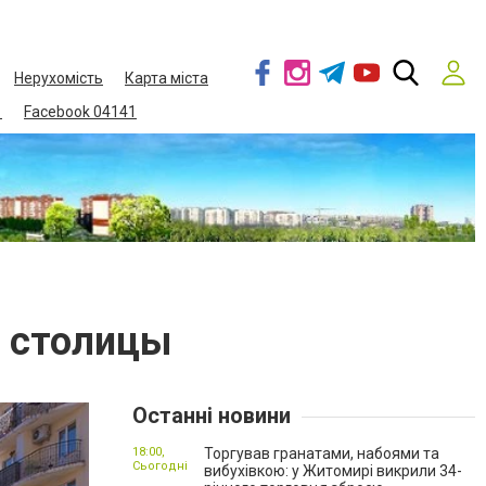
Нерухомість
Карта міста
1
Facebook 04141
и столицы
Останні новини
18:00,
Торгував гранатами, набоями та
Сьогодні
вибухівкою: у Житомирі викрили 34-