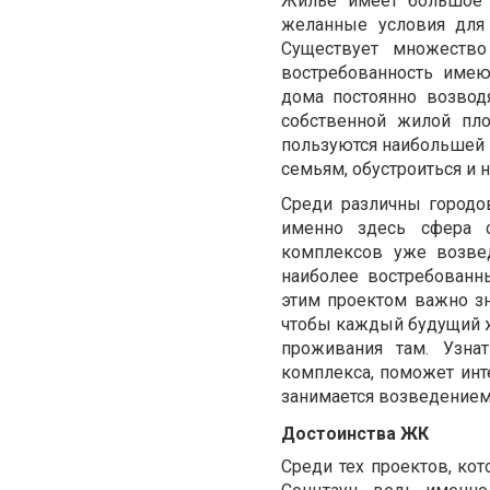
Жилье имеет большое 
желанные условия для
Существует множеств
востребованность имею
дома постоянно возвод
собственной жилой пл
пользуются наибольшей 
семьям, обустроиться и н
Среди различны город
именно здесь сфера с
комплексов уже возве
наиболее востребованн
этим проектом важно зн
чтобы каждый будущий ж
проживания там. Узна
комплекса, поможет инте
занимается возведением
Достоинства ЖК
Среди тех проектов, ко