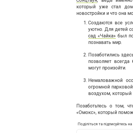
Сонцтаун
, ведь именно
который уже стал дом
новостройки и что она 
Создаются все усл
уютно. Для детей с
сад «Чайка»
был по
познавать мир.
Позаботились здесь
позволяет всегда 
могут произойти.
Немаловажной осо
огромной парковой
воздухом, который 
Позаботьтесь о том, ч
«Омокс», который помож
Поділіться та підписуйтесь н