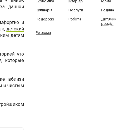
а «Чайка»,
Економіка
Інтер'єр
Мода
ва данной
Кулінарія
Послуги
Родина
Подорожі
Робота
Дитячий
омфортно и
розділ
ак,
детский
Реклама
ьким детям
торией, что
я, которые
ие вблизи
м и чистым
стройщиком