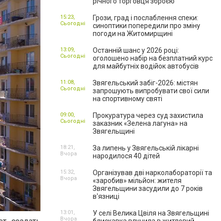
річного торговця зброєю
15:23,
Грози, град і послаблення спеки:
Сьогодні
синоптики попередили про зміну
погоди на Житомирщині
13:09,
Останній шанс у 2026 році:
Сьогодні
оголошено набір на безплатний курс
для майбутніх водійок автобусів
11:08,
Звягельський забіг-2026: містян
Сьогодні
запрошують випробувати свої сили
на спортивному святі
09:00,
Прокуратура через суд захистила
Сьогодні
заказник «Зелена лагуна» на
Звягельщині
18:21,
За липень у Звягельській лікарні
Вчора
народилося 40 дітей
15:32,
Організував дві нарколабораторії та
Вчора
«заробив» мільйон: жителя
Звягельщини засудили до 7 років
в'язниці
13:01,
У селі Велика Цвіля на Звягельщині
Вчора