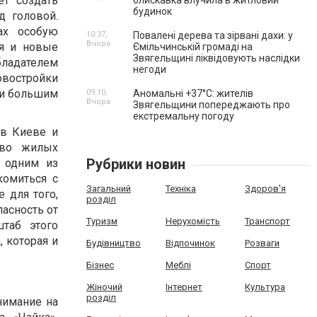
т создать
блискавка влучила в житловий
будинок
 головой.
ах особую
10:37,
Повалені дерева та зірвані дахи: у
Вчора
ся и новые
Ємільчинській громаді на
Звягельщині ліквідовують наслідки
бладателем
негоди
востройки
 и большим
09:10,
Аномальні +37°C: жителів
Вчора
Звягельщини попереджають про
екстремальну погоду
в Киеве и
тво жилых
Рубрики новин
 одним из
комиться с
Загальний
Техніка
Здоров'я
 для того,
розділ
асность от
Туризм
Нерухомість
Транспорт
таб этого
 которая и
Будівництво
Відпочинок
Розваги
Бізнес
Меблі
Спорт
Жіночий
Інтернет
Культура
розділ
нимание на