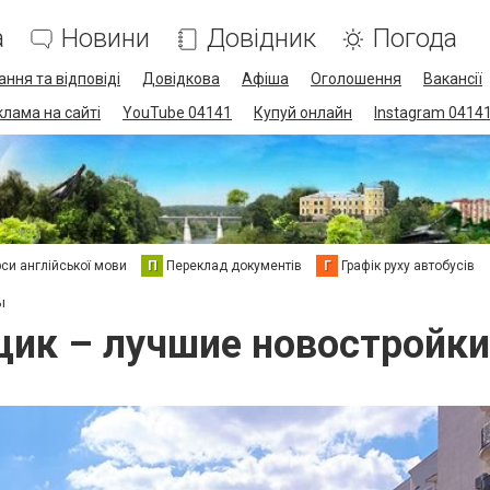
а
Новини
Довідник
Погода
ання та відповіді
Довідкова
Афіша
Оголошення
Вакансії
клама на сайті
YouTube 04141
Купуй онлайн
Instagram 0414
си англійської мови
П
Переклад документів
Г
Графік руху автобусів
ы
ик – лучшие новостройк