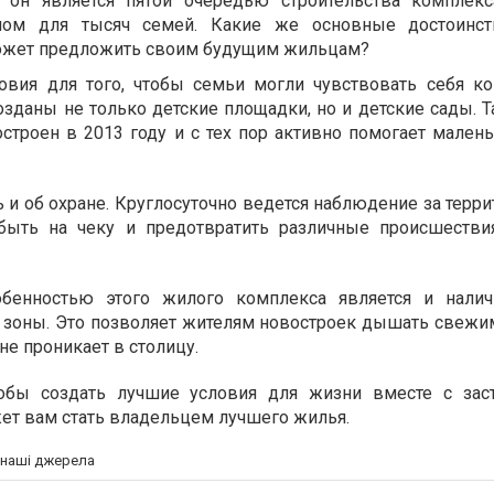
 он является пятой очередью строительства комплекс
ом для тысяч семей. Какие же основные достоинст
может предложить своим будущим жильцам?
овия для того, чтобы семьи могли чувствовать себя к
озданы не только детские площадки, но и детские сады. Т
строен в 2013 году и с тех пор активно помогает мален
 и об охране. Круглосуточно ведется наблюдение за терри
быть на чеку и предотвратить различные происшестви
бенностью этого жилого комплекса является и налич
 зоны. Это позволяет жителям новостроек дышать свежи
не проникает в столицу.
тобы создать лучшие условия для жизни вместе с за
ет вам стать владельцем лучшего жилья.
а наші джерела