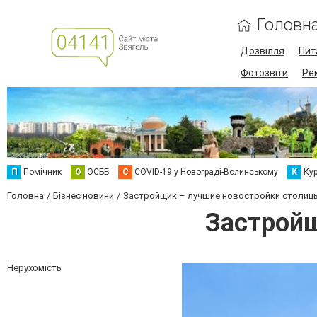
Головн
Дозвілля
Пит
Фотозвіти
Ре
П
Помічник
О
ОСББ
C
COVID-19 у Новограді-Волинському
К
Кур
Головна
Бізнес новини
Застройщик – лучшие новостройки столиц
Застройщ
Нерухомість