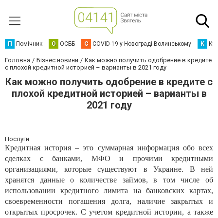
П
Помічник
О
ОСББ
C
COVID-19 у Новограді-Волинському
К
Кур
Головна
Бізнес новини
Как можно получить одобрение в кредите
с плохой кредитной историей – варианты в 2021 году
Как можно получить одобрение в кредите с
плохой кредитной историей – варианты в
2021 году
Послуги
Кредитная история – это суммарная информация обо всех
сделках с банками, МФО и прочими кредитными
организациями, которые существуют в Украине. В ней
хранятся данные о количестве займов, в том числе об
использовании кредитного лимита на банковских картах,
своевременности погашения долга, наличие закрытых и
открытых просрочек. С учетом кредитной истории, а также