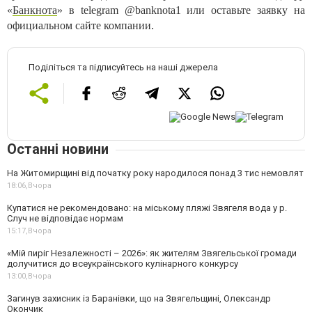
«
Банкнота
» в telegram @banknota1 или оставьте заявку на
официальном сайте компании.
Поділіться та підписуйтесь на наші джерела
Останні новини
На Житомирщині від початку року народилося понад 3 тис немовлят
18:06,
Вчора
Купатися не рекомендовано: на міському пляжі Звягеля вода у р.
Случ не відповідає нормам
15:17,
Вчора
«Мій пиріг Незалежності – 2026»: як жителям Звягельської громади
долучитися до всеукраїнського кулінарного конкурсу
13:00,
Вчора
Загинув захисник із Баранівки, що на Звягельщині, Олександр
Окончик