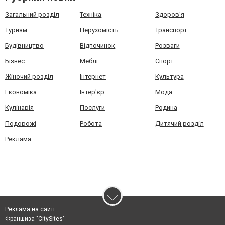
Загальний розділ
Техніка
Здоров'я
Туризм
Нерухомість
Транспорт
Будівництво
Відпочинок
Розваги
Бізнес
Меблі
Спорт
Жіночий розділ
Інтернет
Культура
Економіка
Інтер'єр
Мода
Кулінарія
Послуги
Родина
Подорожі
Робота
Дитячий розділ
Реклама
Реклама на сайті
Франшиза "CitySites"