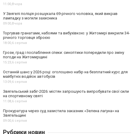
11:00,
Вчора
У Звягелі поліція розшукала 69-річного чоловіка, який викрав
лампадку з могили захисника
09:00,
Вчора
Торгував гранатами, набоями та вибухівкою: у Житомирі викрили 34-
річного торговця зброєю
18:00,
6 серпня
Грози, град і послаблення спеки: синоптики попередили про зміну
погоди на Житомирщині
15:23,
6 серпня
Останній шанс у 2026 році: оголошено набір на безплатний курс для
майбутніх водійок автобусів
13:09,
6 серпня
Звягельський забіг-2026: містян запрошують випробувати свої сили
на спортивному святі
11:08,
6 серпня
Прокуратура через суд захистила заказник «Зелена лагуна» на
Звягельщині
09:00,
6 серпня
Рубрики новин