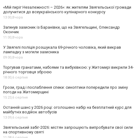
«Мій пиріг Незалежності – 2026»: як жителям Звягельської громади
долучитися до всеукраїнського кулінарного конкурсу
13:00,
Вчора
Загинув захисник із Баранівки, що на Звягельщині, Олександр
Окончик
11:00,
Вчора
У Звягелі поліція розшукала 69-річного чоловіка, який викрав
лампадку з могили захисника
09:00,
Вчора
Торгував гранатами, набоями та вибухівкою: у Житомирі викрили 34-
річного торговця зброєю
18:00,
6 серпня
Грози, град і послаблення спеки: синоптики попередили про зміну
погоди на Житомирщині
15:23,
6 серпня
Останній шанс у 2026 році: оголошено набір на безплатний курс для
майбутніх водійок автобусів
13:09,
6 серпня
Звягельський забіг-2026: містян запрошують випробувати свої сили
на спортивному святі
11:08,
6 серпня