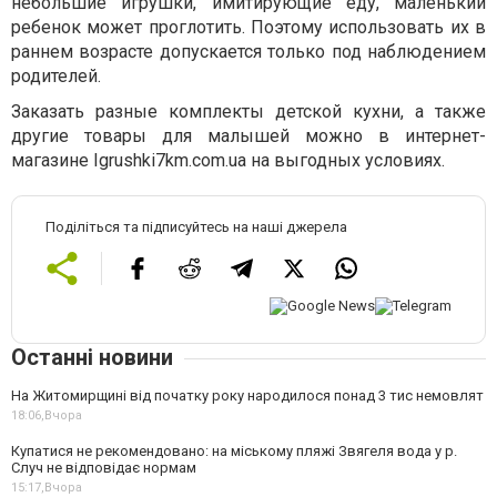
небольшие игрушки, имитирующие еду, маленький
ребенок может проглотить. Поэтому использовать их в
раннем возрасте допускается только под наблюдением
родителей.
Заказать разные комплекты детской кухни, а также
другие товары для малышей можно в интернет-
магазине Igrushki7km.com.ua на выгодных условиях.
Поділіться та підписуйтесь на наші джерела
Останні новини
На Житомирщині від початку року народилося понад 3 тис немовлят
18:06,
Вчора
Купатися не рекомендовано: на міському пляжі Звягеля вода у р.
Случ не відповідає нормам
15:17,
Вчора