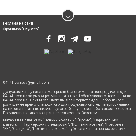
Реклама на сайті
Франшиза "CitySites"
04141.com.ua@gmail.com
Допускається цитування матеріалів без отримання попередньої згоди
04141.com.ua за умови розміщення в тексті обов'язкового посилання на
04141.com.ua - Сайт міста Звягель. Для інтернет-видань обов'язкове
розміщення прямого, відкритого для пошукових систем гіперпосилання
на цитовані статті не нижче другого абзацу в тексті або в якості джерела.
Порушення виняткових прав переслідується Законом.
Матеріали з плашками "Новини компаній", "Промо", "Партнерський
матеріал", "Партнерський спецпроєкт", "Політичні новини", "Пресреліз",
"PR", "Офіційно", "Політична реклама" публікуються на правах реклами.