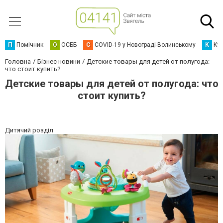
П
Помічник
О
ОСББ
C
COVID-19 у Новограді-Волинському
К
Кур
Головна
Бізнес новини
Детские товары для детей от полугода:
что стоит купить?
Детские товары для детей от полугода: что
стоит купить?
Дитячий розділ