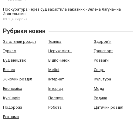
Прокуратура через суд захистила заказник «Зелена лагуна» на
Звягельщині
09:00,
6 серпня
Рубрики новин
Загальний розділ
Техніка
Здоров'я
Туризм
Нерухомість
Транспорт
Будівництво
Відпочинок
Розваги
Бізнес
Меблі
Спорт
Жіночий розділ
Інтернет
Культура
Економіка
Інтер'єр
Мода
Кулінарія
Послуги
Родина
Подорожі
Робота
Дитячий розділ
Реклама