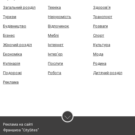
Загальний розділ
Техніка
Здоров'я
Туризм
Нерухомість
Транспорт
Будівництво
Відпочинок
Розваги
Бізнес
Меблі
Спорт
Жіночий розділ
Інтернет
Культура
Економіка
Інтер'єр
Мода
Кулінарія
Послуги
Родина
Подорожі
Робота
Дитячий розділ
Реклама
Реклама на сайті
Франшиза "CitySites"