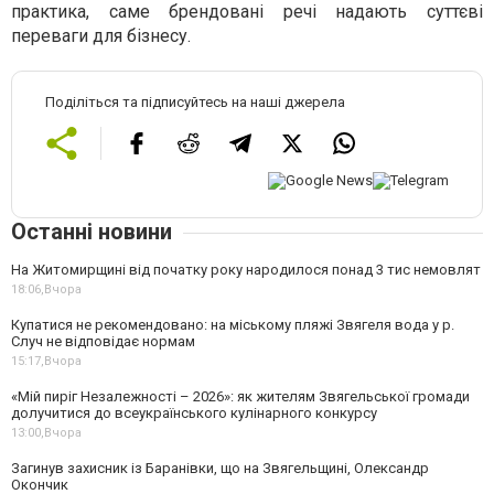
практика, саме брендовані речі надають суттєві
переваги для бізнесу.
Поділіться та підписуйтесь на наші джерела
Останні новини
На Житомирщині від початку року народилося понад 3 тис немовлят
18:06,
Вчора
Купатися не рекомендовано: на міському пляжі Звягеля вода у р.
Случ не відповідає нормам
15:17,
Вчора
«Мій пиріг Незалежності – 2026»: як жителям Звягельської громади
долучитися до всеукраїнського кулінарного конкурсу
13:00,
Вчора
Загинув захисник із Баранівки, що на Звягельщині, Олександр
Окончик