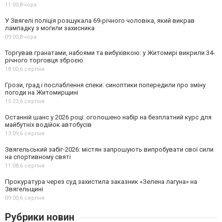
11:00,
Вчора
У Звягелі поліція розшукала 69-річного чоловіка, який викрав
лампадку з могили захисника
09:00,
Вчора
Торгував гранатами, набоями та вибухівкою: у Житомирі викрили 34-
річного торговця зброєю
18:00,
6 серпня
Грози, град і послаблення спеки: синоптики попередили про зміну
погоди на Житомирщині
15:23,
6 серпня
Останній шанс у 2026 році: оголошено набір на безплатний курс для
майбутніх водійок автобусів
13:09,
6 серпня
Звягельський забіг-2026: містян запрошують випробувати свої сили
на спортивному святі
11:08,
6 серпня
Прокуратура через суд захистила заказник «Зелена лагуна» на
Звягельщині
09:00,
6 серпня
Рубрики новин