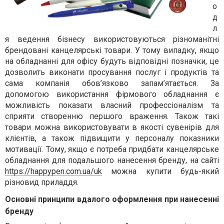
о
д
л
я ведення бізнесу використовуються різноманітні
брендовані канцелярські товари. У тому випадку, якщо
на обладнанні для офісу будуть відповідні позначки, це
дозволить виконати просування послуг і продуктів та
сама компанія обов’язково запам’ятається. За
допомогою використання фірмового обладнання є
можливість показати власний профессіоналізм та
сприяти створенню першого враження. Також такі
товари можна використовувати в якості сувенірів для
клієнтів, а також підвищити у персоналу показники
мотивації. Тому, якщо є потреба придбати канцелярське
обладнання для подальшого нанесення бренду, на сайті
https://happypen.com.ua/uk
можна купити будь-який
різновид приладдя.
Основні принципи вдалого оформлення при нанесенні
бренду