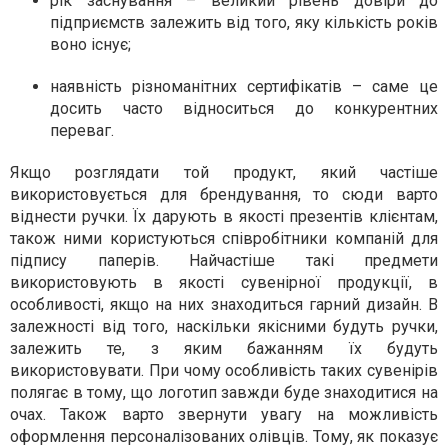
рік заснування – великий рівень довіри до
підприємств залежить від того, яку кількість років
воно існує;
наявність різноманітних сертифікатів – саме це
досить часто відноситься до конкурентних
переваг.
Якщо розглядати той продукт, який частіше
використовується для брендування, то сюди варто
віднести ручки. Їх дарують в якості презентів клієнтам,
також ними користуються співробітники компаній для
підпису паперів. Найчастіше такі предмети
використовують в якості сувенірної продукції, в
особливості, якщо на них знаходиться гарний дизайн. В
залежності від того, наскільки якісними будуть ручки,
залежить те, з яким бажанням їх будуть
використовувати. При чому особливість таких сувенірів
полягає в тому, що логотип завжди буде знаходитися на
очах. Також варто звернути увагу на можливість
оформлення персоналізованих олівців. Тому, як показує