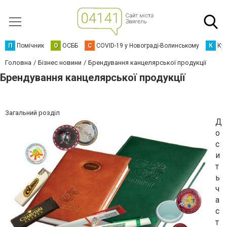
П
Помічник
О
ОСББ
C
COVID-19 у Новограді-Волинському
К
Кур
Головна
Бізнес новини
Брендування канцелярської продукції
Брендування канцелярської продукції
Загальний розділ
Д
о
с
и
т
ь
ч
а
с
т