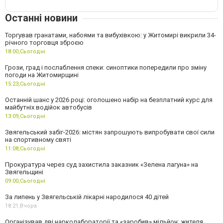
Останні новини
Торгував гранатами, набоями та вибухівкою: у Житомирі викрили 34-
річного торговця зброєю
18:00,
Сьогодні
Грози, град і послаблення спеки: синоптики попередили про зміну
погоди на Житомирщині
15:23,
Сьогодні
Останній шанс у 2026 році: оголошено набір на безплатний курс для
майбутніх водійок автобусів
13:09,
Сьогодні
Звягельський забіг-2026: містян запрошують випробувати свої сили
на спортивному святі
11:08,
Сьогодні
Прокуратура через суд захистила заказник «Зелена лагуна» на
Звягельщині
09:00,
Сьогодні
За липень у Звягельській лікарні народилося 40 дітей
18:21,
Вчора
Організував дві нарколабораторії та «заробив» мільйон: жителя