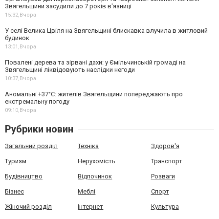
Звягельщини засудили до 7 років в'язниці
15:32,
Вчора
У селі Велика Цвіля на Звягельщині блискавка влучила в житловий
будинок
13:01,
Вчора
Повалені дерева та зірвані дахи: у Ємільчинській громаді на
Звягельщині ліквідовують наслідки негоди
10:37,
Вчора
Аномальні +37°C: жителів Звягельщини попереджають про
екстремальну погоду
09:10,
Вчора
Рубрики новин
Загальний розділ
Техніка
Здоров'я
Туризм
Нерухомість
Транспорт
Будівництво
Відпочинок
Розваги
Бізнес
Меблі
Спорт
Жіночий розділ
Інтернет
Культура