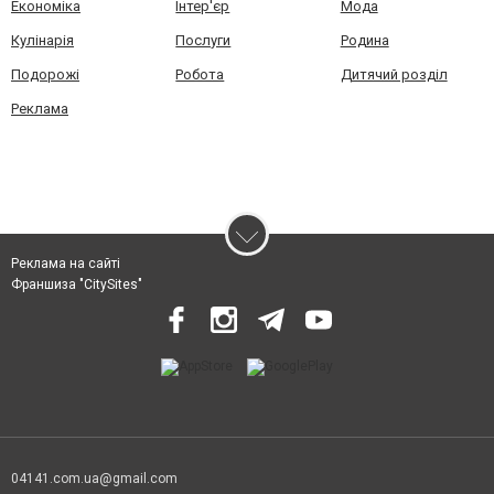
Економіка
Інтер'єр
Мода
Кулінарія
Послуги
Родина
Подорожі
Робота
Дитячий розділ
Реклама
Реклама на сайті
Франшиза "CitySites"
04141.com.ua@gmail.com