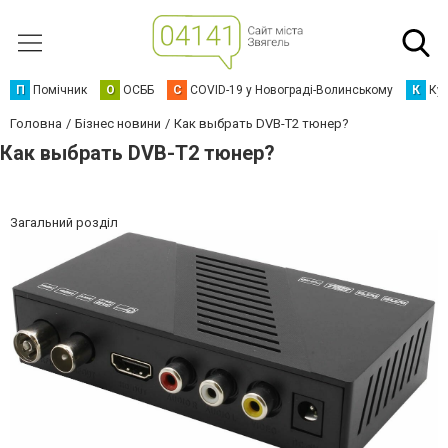
П
Помічник
О
ОСББ
C
COVID-19 у Новограді-Волинському
К
Кур
Головна
Бізнес новини
Как выбрать DVB-T2 тюнер?
Как выбрать DVB-T2 тюнер?
Загальний розділ