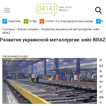
П
Помічник
О
ОСББ
C
COVID-19 у Новограді-Волинському
К
Кур
Головна
Бізнес новини
Развитие украинской металлургии: кейс
BRAZ
Развитие украинской металлургии: кейс BRAZ
Загальний розділ
Р
аз
в
ит
ы
е
ст
ра
н