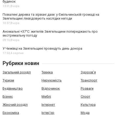
будинок
13:01,
Вчора
Повалені дерева та зірвані дахи: у Ємільчинській громаді на
Звягельщині ліквідовують наслідки негоди
10:37,
Вчора
Аномальні +37°C: жителів Звягельщини попереджають про
екстремальну погоду
09:10,
Вчора
У Чижівці на Звягельщині проведуть день донора
17:53,
4 серпня
Рубрики новин
Загальний розділ
Техніка
Здоров'я
Туризм
Нерухомість
Транспорт
Будівництво
Відпочинок
Розваги
Бізнес
Меблі
Спорт
Жіночий розділ
Інтернет
Культура
Економіка
Інтер'єр
Мода