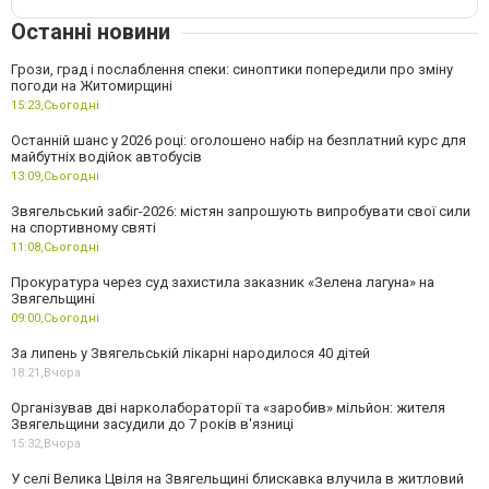
Останні новини
Грози, град і послаблення спеки: синоптики попередили про зміну
погоди на Житомирщині
15:23,
Сьогодні
Останній шанс у 2026 році: оголошено набір на безплатний курс для
майбутніх водійок автобусів
13:09,
Сьогодні
Звягельський забіг-2026: містян запрошують випробувати свої сили
на спортивному святі
11:08,
Сьогодні
Прокуратура через суд захистила заказник «Зелена лагуна» на
Звягельщині
09:00,
Сьогодні
За липень у Звягельській лікарні народилося 40 дітей
18:21,
Вчора
Організував дві нарколабораторії та «заробив» мільйон: жителя
Звягельщини засудили до 7 років в'язниці
15:32,
Вчора
У селі Велика Цвіля на Звягельщині блискавка влучила в житловий