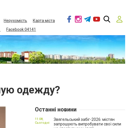
Нерухомість
Карта міста
1
Facebook 04141
ную одежду?
Останні новини
11:08,
Звягельський забіг-2026: містян
Сьогодні
запрошують випробувати свої сили