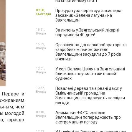
на спортивному святі
09:00,
Прокуратура через суд захистила
Сьогодні
заказник «Зелена лагуна» на
Звягельщині
18:21,
За липень у Звягельській лікарні
Вчора
народилося 40 дітей
15:32,
Організував дві нарколабораторії та
Вчора
«заробив» мільйон: жителя
Звягельщини засудили до 7 років
в'язниці
13:01,
У селі Велика Цвіля на Звягельщині
Вчора
блискавка влучила в житловий
будинок
10:37,
Повалені дерева та зірвані дахи: у
Вчора
Ємільчинській громаді на
 Первое и
Звягельщині ліквідовують наслідки
 ожиданиям
негоди
ивным, чем
09:10,
Аномальні +37°C: жителів
обы молодой
Вчора
Звягельщини попереджають про
а, гораздо
екстремальну погоду
17:53,