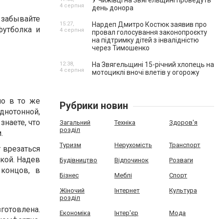
У Чижівці на Звягельщині проведуть
4 серпня
день донора
забывайте
15:27,
Нардеп Дмитро Костюк заявив про
футболка и
4 серпня
провал голосування законопроєкту
на підтримку дітей з інвалідністю
через Тимошенко
12:38,
На Звягельщині 15-річний хлопець на
4 серпня
мотоциклі вночі влетів у огорожу
но в то же
Рубрики новин
днотонной,
знаете, что
Загальний
Техніка
Здоров'я
розділ
.
Туризм
Нерухомість
Транспорт
 врезаться
пкой. Надев
Будівництво
Відпочинок
Розваги
концов, в
Бізнес
Меблі
Спорт
Жіночий
Інтернет
Культура
розділ
готовлена.
Економіка
Інтер'єр
Мода