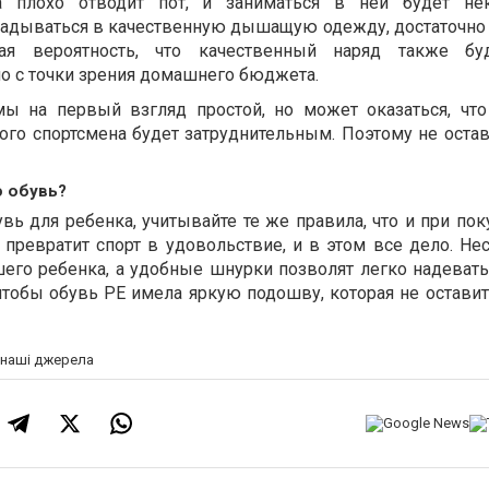
ка плохо отводит пот, и заниматься в ней будет нек
ладываться в качественную дышащую одежду, достаточно
ая вероятность, что качественный наряд также бу
но с точки зрения домашнего бюджета.
ы на первый взгляд простой, но может оказаться, что
го спортсмена будет затруднительным. Поэтому не остав
ю обувь?
ь для ребенка, учитывайте те же правила, что и при пок
 превратит спорт в удовольствие, и в этом все дело. Не
его ребенка, а удобные шнурки позволят легко надевать
чтобы обувь PE имела яркую подошву, которая не оставит
а наші джерела