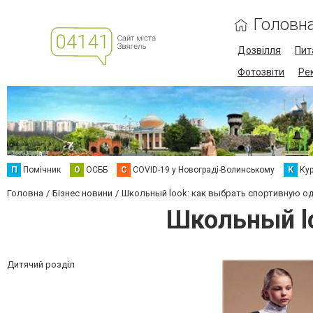
Головн
Дозвілля
Пит
Фотозвіти
Ре
П
Помічник
О
ОСББ
C
COVID-19 у Новограді-Волинському
К
Кур
Головна
Бізнес новини
Школьный look: как выбрать спортивную о
Школьный l
Дитячий розділ