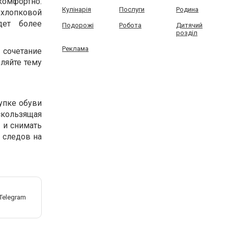
омфортно.
Кулінарія
Послуги
Родина
 хлопковой
дет более
Подорожі
Робота
Дитячий
розділ
Реклама
 сочетание
ляйте тему
упке обуви
скользящая
 и снимать
 следов на