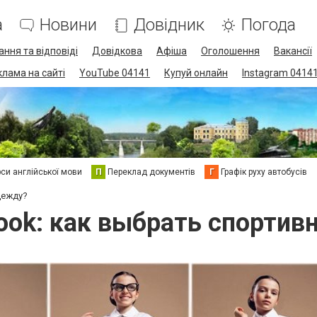
а
Новини
Довідник
Погода
ання та відповіді
Довідкова
Афіша
Оголошення
Вакансії
клама на сайті
YouTube 04141
Купуй онлайн
Instagram 0414
си англійської мови
П
Переклад документів
Г
Графік руху автобусів
дежду?
ook: как выбрать спортив