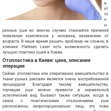
и
от
то
п
ы
ренные уши во многих случаях становятся причиной
появления комплексов у человека, независимо от
возраста. В наше время решить проблему не сложно, в
клинике Platinum Laser есть возможность сделать
лучшую пластику ушей в Киеве.
Отопластика в Киеве: цена, описание
операции
Сейчас отопластика или оперативное вмешательство в
ткани ушных раковин является очень востребованной
процедурой. Благодаря такому вмешательству,
торчащие уши можно привести в нормальный
эстетический вид. Бывают также ситуации, когда в
связи с генетическими отклонениями уши
расположены непропорционально лицу, это тоже