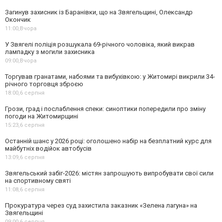
Загинув захисник із Баранівки, що на Звягельщині, Олександр
Окончик
11:00,
Вчора
У Звягелі поліція розшукала 69-річного чоловіка, який викрав
лампадку з могили захисника
09:00,
Вчора
Торгував гранатами, набоями та вибухівкою: у Житомирі викрили 34-
річного торговця зброєю
18:00,
6 серпня
Грози, град і послаблення спеки: синоптики попередили про зміну
погоди на Житомирщині
15:23,
6 серпня
Останній шанс у 2026 році: оголошено набір на безплатний курс для
майбутніх водійок автобусів
13:09,
6 серпня
Звягельський забіг-2026: містян запрошують випробувати свої сили
на спортивному святі
11:08,
6 серпня
Прокуратура через суд захистила заказник «Зелена лагуна» на
Звягельщині
09:00,
6 серпня