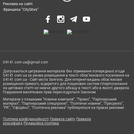
Реклама на сайті
Франшиза "CitySites"
04141.com.ua@gmail.com
Допускається цитування матеріалів без отримання попередньої згоди
04141.com.ua за умови розміщення в тексті обов'язкового посилання на
04141.com.ua - Сайт міста Звягель. Для інтернет-видань обов'язкове
розміщення прямого, відкритого для пошукових систем гіперпосилання
на цитовані статті не нижче другого абзацу в тексті або в якості джерела.
Порушення виняткових прав переслідується Законом.
Матеріали з плашками "Новини компаній", "Промо", "Партнерський
матеріал", "Партнерський спецпроєкт", "Політичні новини", "Пресреліз",
"PR", "Офіційно", "Політична реклама" публікуються на правах реклами.
Політика конфіденційності
Правила сайту
Правила
класифайд
Редакційна політика