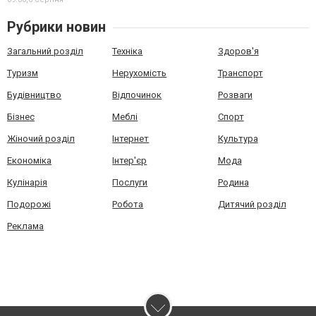
Рубрики новин
Загальний розділ
Техніка
Здоров'я
Туризм
Нерухомість
Транспорт
Будівництво
Відпочинок
Розваги
Бізнес
Меблі
Спорт
Жіночий розділ
Інтернет
Культура
Економіка
Інтер'єр
Мода
Кулінарія
Послуги
Родина
Подорожі
Робота
Дитячий розділ
Реклама