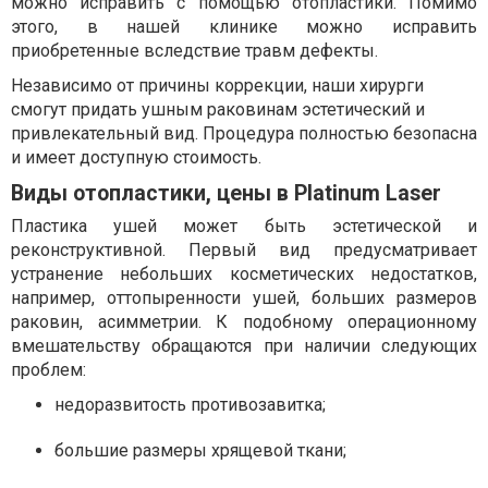
можно исправить с помощью отопластики. Помимо
этого, в нашей клинике можно исправить
приобретенные вследствие травм дефекты.
Независимо от причины коррекции, наши хирурги
смогут придать ушным раковинам эстетический и
привлекательный вид. Процедура полностью безопасна
и имеет доступную стоимость.
Виды отопластики, цены в Platinum Laser
Пластика ушей может быть эстетической и
реконструктивной. Первый вид предусматривает
устранение небольших косметических недостатков,
например, оттопыренности ушей, больших размеров
раковин, асимметрии. К подобному операционному
вмешательству обращаются при наличии следующих
проблем:
недоразвитость противозавитка;
большие размеры хрящевой ткани;