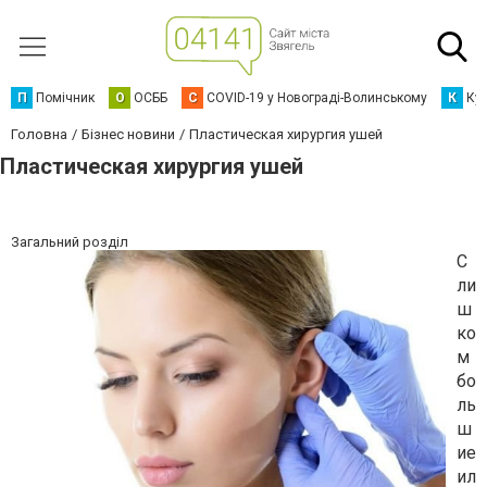
П
Помічник
О
ОСББ
C
COVID-19 у Новограді-Волинському
К
Кур
Головна
Бізнес новини
Пластическая хирургия ушей
Пластическая хирургия ушей
Загальний розділ
С
ли
ш
ко
м
бо
ль
ш
ие
ил