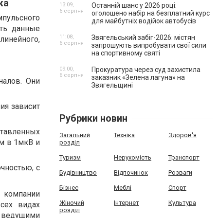
ка
13:09,
Останній шанс у 2026 році:
6 серпня
оголошено набір на безплатний курс
мпульсного
для майбутніх водійок автобусів
ать данные
11:08,
Звягельський забіг-2026: містян
 линейного,
6 серпня
запрошують випробувати свої сили
на спортивному святі
09:00,
Прокуратура через суд захистила
6 серпня
заказник «Зелена лагуна» на
налов. Они
Звягельщині
ния зависит
Рубрики новин
ставленных
Загальний
Техніка
Здоров'я
м в 1мкВ и
розділ
Туризм
Нерухомість
Транспорт
чностью, с
Будівництво
Відпочинок
Розваги
Бізнес
Меблі
Спорт
компании
Жіночий
Інтернет
Культура
всех видах
розділ
с ведущими