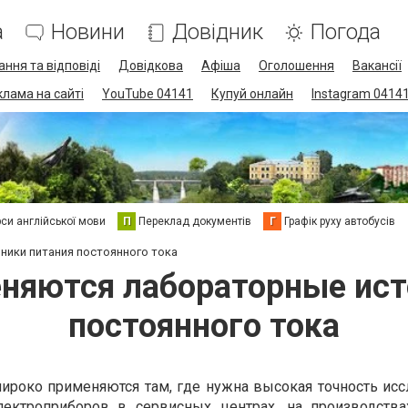
а
Новини
Довідник
Погода
ання та відповіді
Довідкова
Афіша
Оголошення
Вакансії
клама на сайті
YouTube 04141
Купуй онлайн
Instagram 0414
си англійської мови
П
Переклад документів
Г
Графік руху автобусів
ники питания постоянного тока
еняются лабораторные ист
постоянного тока
ироко применяются там, где нужна высокая точность исс
лектроприборов в сервисных центрах, на производства