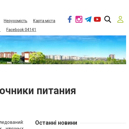
Нерухомість
Карта міста
1
Facebook 04141
очники питания
Останні новини
ледований:
х, научных