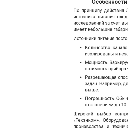
Особенности
По принципу действия 
источника питания сле
исследований за счет вы
имеет небольшие габарит
Источники питания посто
Количество канало
изолированы и неза
Мощность. Варьируе
стоимость прибора
Разрешающая спосо
задач. Например, 
выше.
Погрешность. Обыч
отклонением до 10 
Широкий выбор контр
«Техэнком». Оборудова
производства и технич