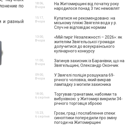
18:06,
На Житомирщині від початку року
лонение по
Вчора
народилося понад 3 тис немовлят
15:17,
Купатися не рекомендовано: на
и и разный
Вчора
міському пляжі Звягеля вода у р.
Случ не відповідає нормам
13:00,
«Мій пиріг Незалежності – 2026»: як
Вчора
жителям Звягельської громади
долучитися до всеукраїнського
кулінарного конкурсу
11:00,
Загинув захисник із Баранівки, що на
Вчора
Звягельщині, Олександр Окончик
09:00,
У Звягелі поліція розшукала 69-
Вчора
річного чоловіка, який викрав
лампадку з могили захисника
18:00,
Торгував гранатами, набоями та
6 серпня
вибухівкою: у Житомирі викрили 34-
річного торговця зброєю
15:23,
Грози, град і послаблення спеки:
6 серпня
синоптики попередили про зміну
погоди на Житомирщині