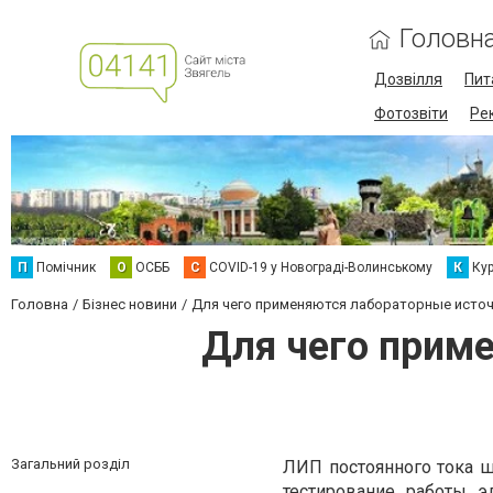
Головн
Дозвілля
Пит
Фотозвіти
Ре
П
Помічник
О
ОСББ
C
COVID-19 у Новограді-Волинському
К
Кур
Головна
Бізнес новини
Для чего применяются лабораторные источ
Для чего прим
Загальний розділ
ЛИП постоянного тока ш
тестирование работы э