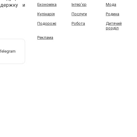
ддержку и
Економіка
Інтер'єр
Мода
Кулінарія
Послуги
Родина
Подорожі
Робота
Дитячий
розділ
Реклама