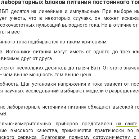
 лабораторных блоков питания постоянного то
ЛБП делятся на линейные и импульсные. При выборе и
дует учесть, что в некоторых случаях, он может искаж
сокочастотных пульсаций выходного тока. Но в отличие от
ы и вес.
янного тока подбираются по таким критериям:
в. Источники питания могут иметь от одного до трех ка
висимы друг от друга.
тся от нескольких десятков до тысяч Ватт. От этого значе
 – чем выше мощность, тем выше цена.
бность. Шаг установки напряжения и тока зависит от по
для научных исследований выбирают модели с разрешение
но лабораторные источники питания обладают высокой то
мВ.
ольно-измерительных приборов представлен
на сайте
ние высокого качества, применяется практически во 
еского сервиса. Благодаря прямому сотрудничеству 