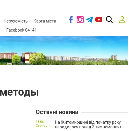
Нерухомість
Карта міста
1
Facebook 04141
и методы
Останні новини
18:06,
На Житомирщині від початку року
Сьогодні
народилося понад 3 тис немовлят