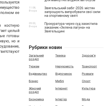
для майбутніх водійок автобусів
ользуется
имущество
11:08,
Звягельський забіг-2026: містян
Вчора
запрошують випробувати свої сили
 полном ее
на спортивному святі
09:00,
Прокуратура через суд захистила
и костную
Вчора
заказник «Зелена лагуна» на
гает целый
Звягельщині
рые готовы
ивую, но и
рудование,
Рубрики новин
тветствуют
Загальний
Техніка
Здоров'я
розділ
Туризм
Нерухомість
Транспорт
Будівництво
Відпочинок
Розваги
Бізнес
Меблі
Спорт
Жіночий
Інтернет
Культура
розділ
Економіка
Інтер'єр
Мода