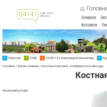
Головн
Дозвілля
Пит
Фотозвіти
Ре
П
Помічник
О
ОСББ
C
COVID-19 у Новограді-Волинському
К
Кур
Головна
Бізнес новини
Костная пластика: особенности и методы
Костная
Загальний розділ