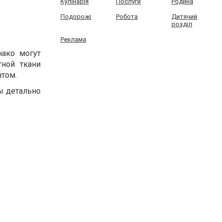
Кулінарія
Послуги
Родина
Подорожі
Робота
Дитячий
розділ
Реклама
нако могут
тной ткани
нтом.
ы детально