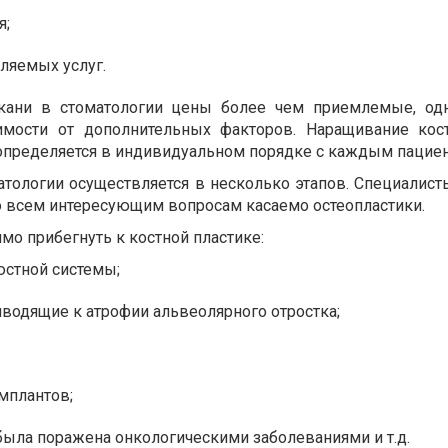
я;
ляемых услуг.
кани в стоматологии цены более чем приемлемые, од
имости от дополнительных факторов. Наращивание кос
, определяется в индивидуальном порядке с каждым пацие
атологии осуществляется в несколько этапов. Специалист
о всем интересующим вопросам касаемо остеопластики.
имо прибегнуть к костной пластике:
стной системы;
иводящие к атрофии альвеолярного отростка;
мплантов;
 была поражена онкологическими заболеваниями и т.д.