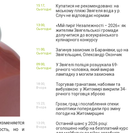
15:17,
Купатися не рекомендовано: на
Сьогодні
міському пляжі Звягеля вода у р.
Случ не відповідає нормам
13:00,
«Мій пиріг Незалежності – 2026»: як
Сьогодні
жителям Звягельської громади
долучитися до всеукраїнського
кулінарного конкурсу
11:00,
Загинув захисник із Баранівки, що на
Сьогодні
Звягельщині, Олександр Окончик
09:00,
У Звягелі поліція розшукала 69-
Сьогодні
річного чоловіка, який викрав
лампадку з могили захисника
18:00,
Торгував гранатами, набоями та
Вчора
вибухівкою: у Житомирі викрили 34-
річного торговця зброєю
15:23,
Грози, град і послаблення спеки:
Вчора
синоптики попередили про зміну
погоди на Житомирщині
изменяется
13:09,
Останній шанс у 2026 році:
Вчора
оголошено набір на безплатний курс
ость, но и