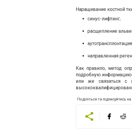
Наращивание костной тк
синус-лифтинг;
расщепление альве
аутотрансплонтация
направленная реген
Как правило, метод оп
подробную информацию в
или же связаться с 
высококвалифицированн
Поділіться та підписуйтесь н