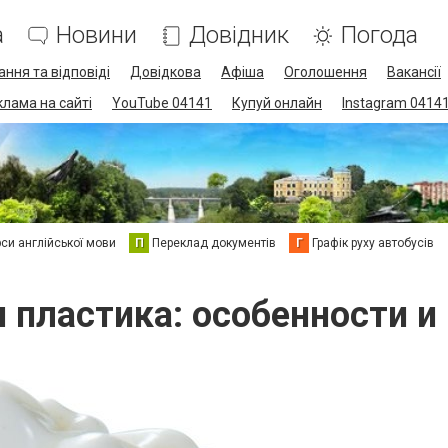
а
Новини
Довідник
Погода
ання та відповіді
Довідкова
Афіша
Оголошення
Вакансії
клама на сайті
YouTube 04141
Купуй онлайн
Instagram 0414
си англійської мови
П
Переклад документів
Г
Графік руху автобусів
 пластика: особенности 