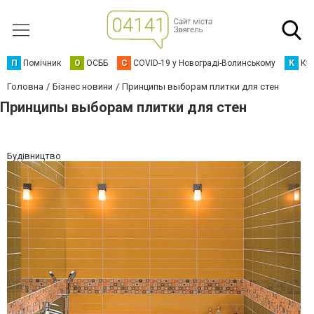
П
Помічник
О
ОСББ
C
COVID-19 у Новограді-Волинському
К
Кур
Головна
Бізнес новини
Принципы выборам плитки для стен
Принципы выборам плитки для стен
Будівництво