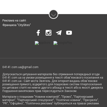
Реклама на сайті
Франшиза "CitySites"
04141.com.ua@gmail.com
Допускається цитування матеріалів без отримання попередньої згоди
04141.com.ua за умови розміщення в тексті обов'язкового посилання на
04141.com.ua - Сайт міста Звягель. Для інтернет-видань обов'язкове
розміщення прямого, відкритого для пошукових систем гіперпосилання
на цитовані статті не нижче другого абзацу в тексті або в якості джерела.
Порушення виняткових прав переслідується Законом.
Матеріали з плашками "Новини компаній", "Промо", "Партнерський
матеріал", "Партнерський спецпроєкт", "Політичні новини", "Пресреліз",
"PR", "Офіційно", "Політична реклама" публікуються на правах реклами.