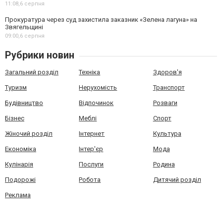
11:08,
6 серпня
Прокуратура через суд захистила заказник «Зелена лагуна» на
Звягельщині
09:00,
6 серпня
Рубрики новин
Загальний розділ
Техніка
Здоров'я
Туризм
Нерухомість
Транспорт
Будівництво
Відпочинок
Розваги
Бізнес
Меблі
Спорт
Жіночий розділ
Інтернет
Культура
Економіка
Інтер'єр
Мода
Кулінарія
Послуги
Родина
Подорожі
Робота
Дитячий розділ
Реклама