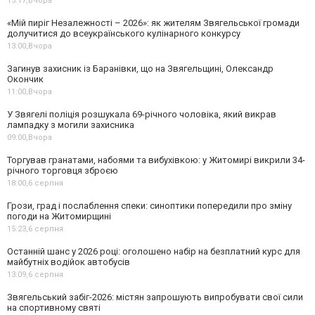
15:17,
Вчора
«Мій пиріг Незалежності – 2026»: як жителям Звягельської громади
долучитися до всеукраїнського кулінарного конкурсу
13:00,
Вчора
Загинув захисник із Баранівки, що на Звягельщині, Олександр
Окончик
11:00,
Вчора
У Звягелі поліція розшукала 69-річного чоловіка, який викрав
лампадку з могили захисника
09:00,
Вчора
Торгував гранатами, набоями та вибухівкою: у Житомирі викрили 34-
річного торговця зброєю
18:00,
6 серпня
Грози, град і послаблення спеки: синоптики попередили про зміну
погоди на Житомирщині
15:23,
6 серпня
Останній шанс у 2026 році: оголошено набір на безплатний курс для
майбутніх водійок автобусів
13:09,
6 серпня
Звягельський забіг-2026: містян запрошують випробувати свої сили
на спортивному святі