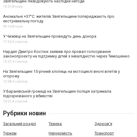
Звягельщині ліквідовують наслідки негоди
10:37,
Вчора
Аномальні +37°C: жителів Звягельщини попереджають про
екстремальну погоду
09:10,
Вчора
У Чижівці на Звягельщині проведуть день донора
17:53,
4 серпня
Нардеп Дмитро Костюк заявив про провал голосування
законопроєкту на підтримку дітей з інвалідністю через Тимошенко
15:27,
4 серпня
На Звягельщині 15-річний хлопець на мотоциклі вночі влетів у
огорожу
12:38,
4 серпня
У Баранівській громаді на Звягельщині поліція затримала
підозрюваного у вбивстві
10:21,
4 серпня
Рубрики новин
Загальний розділ
Техніка
Здоров'я
Туризм
Нерухомість
Транспорт