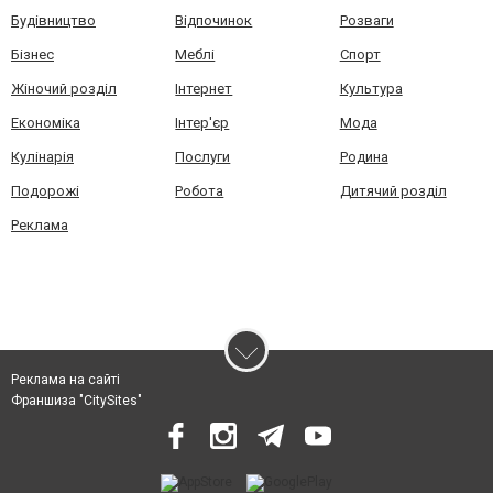
Будівництво
Відпочинок
Розваги
Бізнес
Меблі
Спорт
Жіночий розділ
Інтернет
Культура
Економіка
Інтер'єр
Мода
Кулінарія
Послуги
Родина
Подорожі
Робота
Дитячий розділ
Реклама
Реклама на сайті
Франшиза "CitySites"