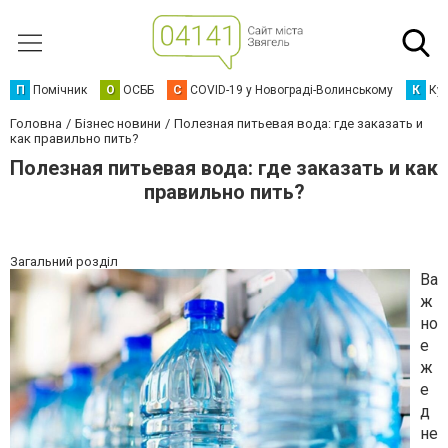
П
Помічник
О
ОСББ
C
COVID-19 у Новограді-Волинському
К
Кур
Головна
Бізнес новини
Полезная питьевая вода: где заказать и
как правильно пить?
Полезная питьевая вода: где заказать и как
правильно пить?
Загальний розділ
Ва
ж
но
е
ж
е
д
не