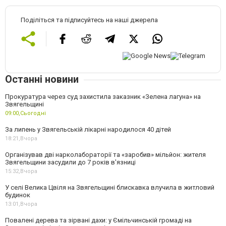
Поділіться та підписуйтесь на наші джерела
Останні новини
Прокуратура через суд захистила заказник «Зелена лагуна» на
Звягельщині
09:00,
Сьогодні
За липень у Звягельській лікарні народилося 40 дітей
18:21,
Вчора
Організував дві нарколабораторії та «заробив» мільйон: жителя
Звягельщини засудили до 7 років в'язниці
15:32,
Вчора
У селі Велика Цвіля на Звягельщині блискавка влучила в житловий
будинок
13:01,
Вчора
Повалені дерева та зірвані дахи: у Ємільчинській громаді на