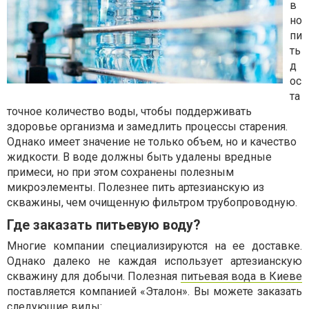
в
но
пи
ть
д
ос
та
точное количество воды, чтобы поддерживать
здоровье организма и замедлить процессы старения.
Однако имеет значение не только объем, но и качество
жидкости. В воде должны быть удалены вредные
примеси, но при этом сохранены полезным
микроэлементы. Полезнее пить артезианскую из
скважины, чем очищенную фильтром трубопроводную.
Где заказать питьевую воду?
Многие компании специализируются на ее доставке.
Однако далеко не каждая использует артезианскую
скважину для добычи. Полезная
питьевая вода в Киеве
поставляется компанией «Эталон». Вы можете заказать
следующие виды: