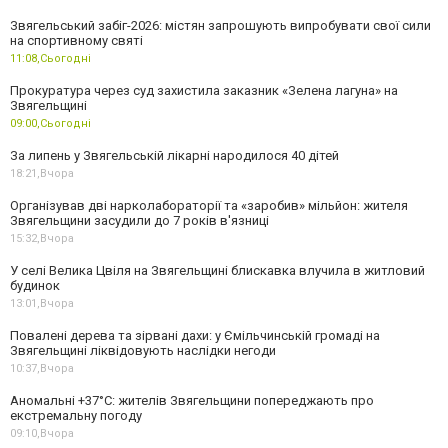
Звягельський забіг-2026: містян запрошують випробувати свої сили
на спортивному святі
11:08,
Сьогодні
Прокуратура через суд захистила заказник «Зелена лагуна» на
Звягельщині
09:00,
Сьогодні
За липень у Звягельській лікарні народилося 40 дітей
18:21,
Вчора
Організував дві нарколабораторії та «заробив» мільйон: жителя
Звягельщини засудили до 7 років в'язниці
15:32,
Вчора
У селі Велика Цвіля на Звягельщині блискавка влучила в житловий
будинок
13:01,
Вчора
Повалені дерева та зірвані дахи: у Ємільчинській громаді на
Звягельщині ліквідовують наслідки негоди
10:37,
Вчора
Аномальні +37°C: жителів Звягельщини попереджають про
екстремальну погоду
09:10,
Вчора