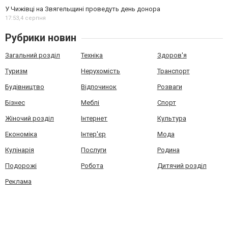
У Чижівці на Звягельщині проведуть день донора
17:53,
4 серпня
Рубрики новин
Загальний розділ
Техніка
Здоров'я
Туризм
Нерухомість
Транспорт
Будівництво
Відпочинок
Розваги
Бізнес
Меблі
Спорт
Жіночий розділ
Інтернет
Культура
Економіка
Інтер'єр
Мода
Кулінарія
Послуги
Родина
Подорожі
Робота
Дитячий розділ
Реклама