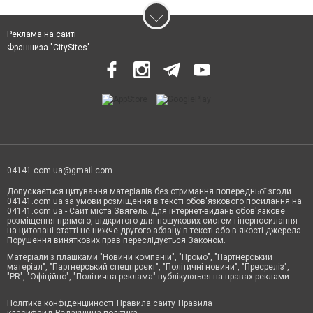
Реклама на сайті
Франшиза "CitySites"
04141.com.ua@gmail.com
Допускається цитування матеріалів без отримання попередньої згоди
04141.com.ua за умови розміщення в тексті обов'язкового посилання на
04141.com.ua - Сайт міста Звягель. Для інтернет-видань обов'язкове
розміщення прямого, відкритого для пошукових систем гіперпосилання
на цитовані статті не нижче другого абзацу в тексті або в якості джерела.
Порушення виняткових прав переслідується Законом.
Матеріали з плашками "Новини компаній", "Промо", "Партнерський
матеріал", "Партнерський спецпроєкт", "Політичні новини", "Пресреліз",
"PR", "Офіційно", "Політична реклама" публікуються на правах реклами.
Політика конфіденційності
Правила сайту
Правила