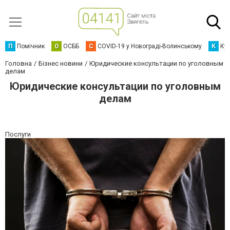
П
Помічник
О
ОСББ
C
COVID-19 у Новограді-Волинському
К
Кур
Головна
Бізнес новини
Юридические консультации по уголовным
делам
Юридические консультации по уголовным
делам
Послуги