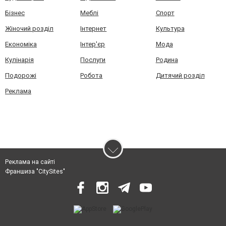
Бізнес
Меблі
Спорт
Жіночий розділ
Інтернет
Культура
Економіка
Інтер'єр
Мода
Кулінарія
Послуги
Родина
Подорожі
Робота
Дитячий розділ
Реклама
Реклама на сайті
Франшиза "CitySites"