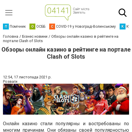
П
Помічник
О
ОСББ
C
COVID-19 у Новограді-Волинському
К
Кур
Головна
Бізнес новини
Обзоры онлайн казино в рейтинге на
портале Clash of Slots
Обзоры онлайн казино в рейтинге на портале
Clash of Slots
12:54,
17 листопада 2021 р.
Розваги
Онлайн казино стали популярны и востребованы по
многим причинам. Они обязаны своей популярностью