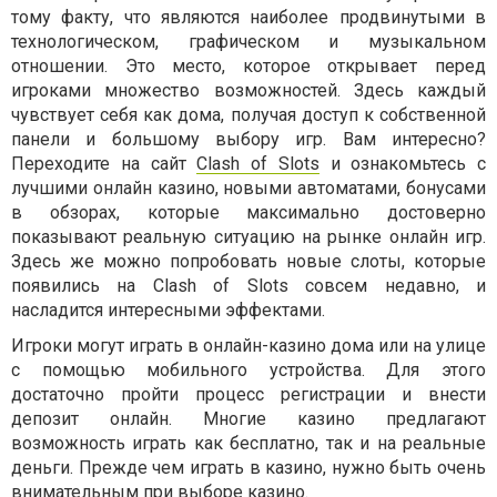
тому факту, что являются наиболее продвинутыми в
технологическом, графическом и музыкальном
отношении. Это место, которое открывает перед
игроками множество возможностей. Здесь каждый
чувствует себя как дома, получая доступ к собственной
панели и большому выбору игр. Вам интересно?
Переходите на сайт
Clash of Slots
и ознакомьтесь с
лучшими онлайн казино, новыми автоматами, бонусами
в обзорах, которые максимально достоверно
показывают реальную ситуацию на рынке онлайн игр.
Здесь же можно попробовать новые слоты, которые
появились на Clash of Slots совсем недавно, и
насладится интересными эффектами.
Игроки могут играть в онлайн-казино дома или на улице
с помощью мобильного устройства. Для этого
достаточно пройти процесс регистрации и внести
депозит онлайн. Многие казино предлагают
возможность играть как бесплатно, так и на реальные
деньги. Прежде чем играть в казино, нужно быть очень
внимательным при выборе казино.