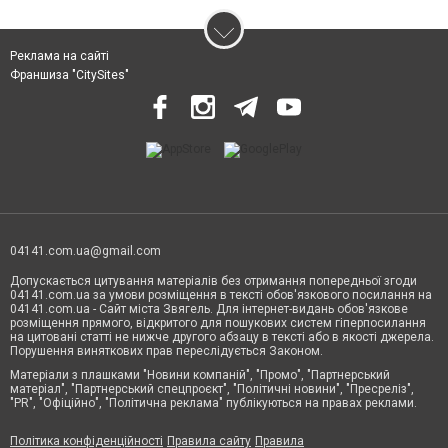
Реклама на сайті
Франшиза "CitySites"
04141.com.ua@gmail.com
Допускається цитування матеріалів без отримання попередньої згоди
04141.com.ua за умови розміщення в тексті обов'язкового посилання на
04141.com.ua - Сайт міста Звягель. Для інтернет-видань обов'язкове
розміщення прямого, відкритого для пошукових систем гіперпосилання
на цитовані статті не нижче другого абзацу в тексті або в якості джерела.
Порушення виняткових прав переслідується Законом.
Матеріали з плашками "Новини компаній", "Промо", "Партнерський
матеріал", "Партнерський спецпроєкт", "Політичні новини", "Пресреліз",
"PR", "Офіційно", "Політична реклама" публікуються на правах реклами.
Політика конфіденційності
Правила сайту
Правила