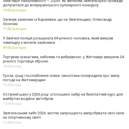
«Мій пиріг Незалежності – 2026»: як жителям Звягельської громади
долучитися до всеукраїнського кулінарного конкурсу
13:00,
Сьогодні
Загинув захисник із Баранівки, що на Звягельщині, Олександр
Окончик
11:00,
Сьогодні
У Звягелі поліція розшукала 69-річного чоловіка, який викрав
лампадку з могили захисника
09:00,
Сьогодні
Торгував гранатами, набоями та вибухівкою: у Житомирі викрили 34-
річного торговця зброєю
18:00,
Вчора
Грози, град і послаблення спеки: синоптики попередили про зміну
погоди на Житомирщині
15:23,
Вчора
Останній шанс у 2026 році: оголошено набір на безплатний курс для
майбутніх водійок автобусів
13:09,
Вчора
Звягельський забіг-2026: містян запрошують випробувати свої сили
на спортивному святі
11:08,
Вчора