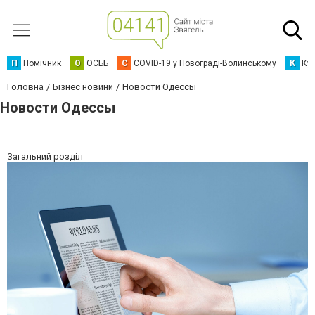
П
Помічник
О
ОСББ
C
COVID-19 у Новограді-Волинському
К
Кур
Головна
Бізнес новини
Новости Одессы
Новости Одессы
Загальний розділ