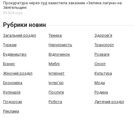
Прокуратура через суд захистила заказник «Зелена лагуна» на
Звягельщині
09:00,
Вчора
Рубрики новин
Загальний розділ
Техніка
Здоров'я
Туризм
Нерухомість
Транспорт
Будівництво
Відпочинок
Розваги
Бізнес
Меблі
Спорт
Жіночий розділ
Інтернет
Культура
Економіка
Інтер'єр
Мода
Кулінарія
Послуги
Родина
Подорожі
Робота
Дитячий розділ
Реклама