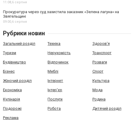
11:08,
6 серпня
Прокуратура через суд захистила заказник «Зелена лагуна» на
Звягельщині
09:00,
6 серпня
Рубрики новин
Загальний розділ
Техніка
Здоров'я
Туризм
Нерухомість
Транспорт
Будівництво
Відпочинок
Розваги
Бізнес
Меблі
Спорт
Жіночий розділ
Інтернет
Культура
Економіка
Інтер'єр
Мода
Кулінарія
Послуги
Родина
Подорожі
Робота
Дитячий розділ
Реклама