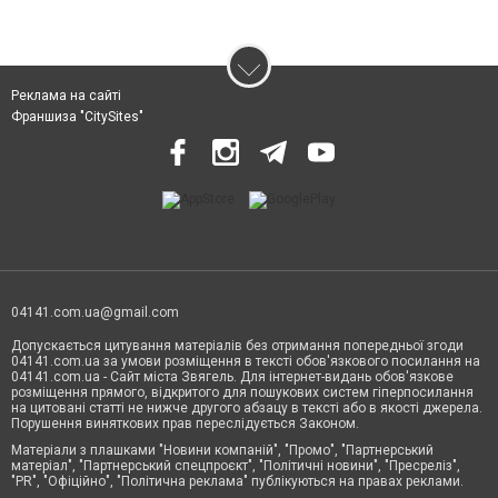
Реклама на сайті
Франшиза "CitySites"
04141.com.ua@gmail.com
Допускається цитування матеріалів без отримання попередньої згоди
04141.com.ua за умови розміщення в тексті обов'язкового посилання на
04141.com.ua - Сайт міста Звягель. Для інтернет-видань обов'язкове
розміщення прямого, відкритого для пошукових систем гіперпосилання
на цитовані статті не нижче другого абзацу в тексті або в якості джерела.
Порушення виняткових прав переслідується Законом.
Матеріали з плашками "Новини компаній", "Промо", "Партнерський
матеріал", "Партнерський спецпроєкт", "Політичні новини", "Пресреліз",
"PR", "Офіційно", "Політична реклама" публікуються на правах реклами.