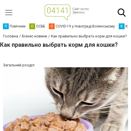
П
Помічник
О
ОСББ
C
COVID-19 у Новограді-Волинському
К
Кур
Головна
Бізнес новини
Как правильно выбрать корм для кошки?
Как правильно выбрать корм для кошки?
Загальний розділ