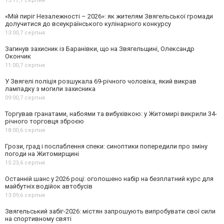
15:17,
7 серпня
«Мій пиріг Незалежності – 2026»: як жителям Звягельської громади
долучитися до всеукраїнського кулінарного конкурсу
13:00,
7 серпня
Загинув захисник із Баранівки, що на Звягельщині, Олександр
Окончик
11:00,
7 серпня
У Звягелі поліція розшукала 69-річного чоловіка, який викрав
лампадку з могили захисника
09:00,
7 серпня
Торгував гранатами, набоями та вибухівкою: у Житомирі викрили 34-
річного торговця зброєю
18:00,
6 серпня
Грози, град і послаблення спеки: синоптики попередили про зміну
погоди на Житомирщині
15:23,
6 серпня
Останній шанс у 2026 році: оголошено набір на безплатний курс для
майбутніх водійок автобусів
13:09,
6 серпня
Звягельський забіг-2026: містян запрошують випробувати свої сили
на спортивному святі