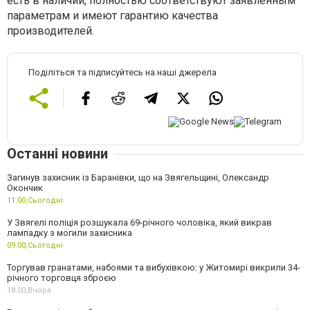
есть в наличии, полностью соответствуют заявленным
параметрам и имеют гарантию качества
производителей.
Поділіться та підписуйтесь на наші джерела
Останні новини
Загинув захисник із Баранівки, що на Звягельщині, Олександр
Окончик
11:00,
Сьогодні
У Звягелі поліція розшукала 69-річного чоловіка, який викрав
лампадку з могили захисника
09:00,
Сьогодні
Торгував гранатами, набоями та вибухівкою: у Житомирі викрили 34-
річного торговця зброєю
18:00,
Вчора