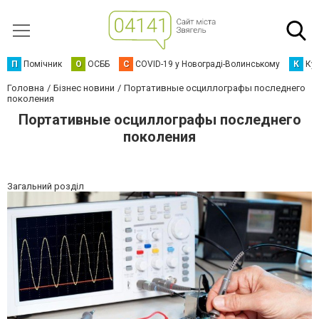
П
Помічник
О
ОСББ
C
COVID-19 у Новограді-Волинському
К
Кур
Головна
Бізнес новини
Портативные осциллографы последнего
поколения
Портативные осциллографы последнего
поколения
Загальний розділ