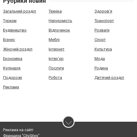
Рубрики новин
Загальний розділ
Техніка
Здоров'я
Туризм
Нерухомість
Транспорт
Будівництво
Відпочинок
Розваги
Бізнес
Меблі
Спорт
Жіночий розділ
Інтернет
Культура
Економіка
Інтер'єр
Мода
Кулінарія
Послуги
Родина
Подорожі
Робота
Дитячий розділ
Реклама
Реклама на сайті
Франшиза "CitySites"