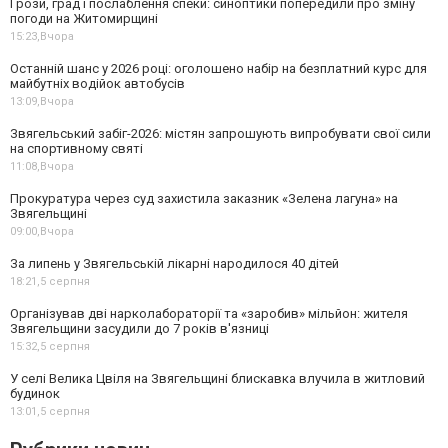
Грози, град і послаблення спеки: синоптики попередили про зміну
погоди на Житомирщині
15:23,
Вчора
Останній шанс у 2026 році: оголошено набір на безплатний курс для
майбутніх водійок автобусів
13:09,
Вчора
Звягельський забіг-2026: містян запрошують випробувати свої сили
на спортивному святі
11:08,
Вчора
Прокуратура через суд захистила заказник «Зелена лагуна» на
Звягельщині
09:00,
Вчора
За липень у Звягельській лікарні народилося 40 дітей
18:21,
5 серпня
Організував дві нарколабораторії та «заробив» мільйон: жителя
Звягельщини засудили до 7 років в'язниці
15:32,
5 серпня
У селі Велика Цвіля на Звягельщині блискавка влучила в житловий
будинок
13:01,
5 серпня