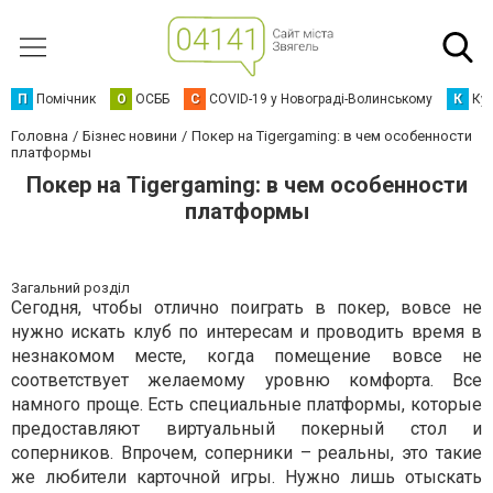
П
Помічник
О
ОСББ
C
COVID-19 у Новограді-Волинському
К
Кур
Головна
Бізнес новини
Покер на Tigergaming: в чем особенности
платформы
Покер на Tigergaming: в чем особенности
платформы
Загальний розділ
Сегодня, чтобы отлично поиграть в покер, вовсе не
нужно искать клуб по интересам и проводить время в
незнакомом месте, когда помещение вовсе не
соответствует желаемому уровню комфорта. Все
намного проще. Есть специальные платформы, которые
предоставляют виртуальный покерный стол и
соперников. Впрочем, соперники – реальны, это такие
же любители карточной игры. Нужно лишь отыскать