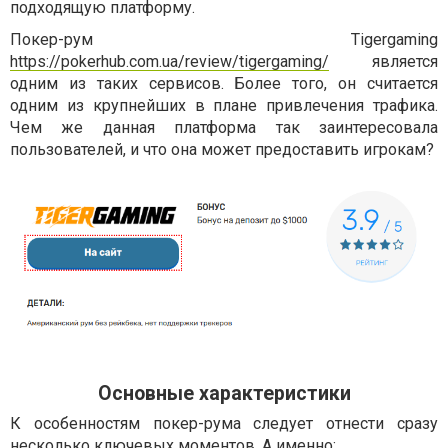
подходящую платформу.
Покер-рум Tigergaming
https://pokerhub.com.ua/review/tigergaming/
является
одним из таких сервисов. Более того, он считается
одним из крупнейших в плане привлечения трафика.
Чем же данная платформа так заинтересовала
пользователей, и что она может предоставить игрокам?
Основные характеристики
К особенностям покер-рума следует отнести сразу
несколько ключевых моментов. А именно: