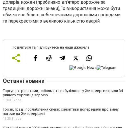
доларів кожен (приблизно вп'ятеро дорожче за
традиційні дорожні знаки), їх використання може бути
обмежене більш небезпечними дорожніми проїздами
та перехрестями з великою кількістю аварій.
Поділіться та підписуйтесь на наші джерела
Останні новини
Торгував гранатами, набоями та вибухівкою: у Житомирі викрили 34-
річного торговця зброєю
18:00,
Вчора
Грози, град і послаблення спеки: синоптики попередили про зміну
погоди на Житомирщині
15:23,
Вчора
Останній шанс у 2026 році: оголошено набір на безплатний курс для