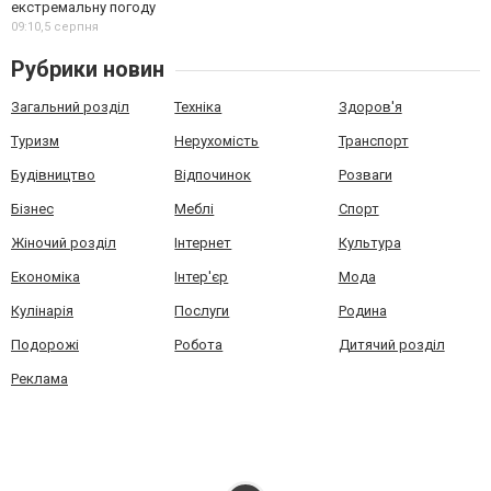
екстремальну погоду
09:10,
5 серпня
Рубрики новин
Загальний розділ
Техніка
Здоров'я
Туризм
Нерухомість
Транспорт
Будівництво
Відпочинок
Розваги
Бізнес
Меблі
Спорт
Жіночий розділ
Інтернет
Культура
Економіка
Інтер'єр
Мода
Кулінарія
Послуги
Родина
Подорожі
Робота
Дитячий розділ
Реклама