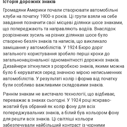
Історія дорожніх знаків
Громадяни Америки почали створювати автомобільні
клуби на початку 1900-х років. Ці групи взяли на себе
завдання позначити свої місцеві ділянки шосе знаками,
що попереджають та направляють водіїв. Внаслідок
розрізнених зусиль на різних ділянках шосе було
створено безліч знаків та написів, що викликало
замішання у автомобілістів. У 1924 Бюро доріг
загального користування зробило перші кроки до
загальнонаціональної одноманітності дорожніх знаків.
Дизайнери зіткнулися з розробкою знаків, якими можна
було б керуватися серед значною мірою неписьменних
автомобілістів. У результаті колір і форма від початку
були особливо важливими складовими знаків.
Раннім знакам не вистачало технології, що відбиває,
переважає в знаках сьогодні. У 1924 році яскраво-
жовтий був обраний як колір фону для всіх
попереджувальних знаків, а білий був кольором фону
для решти всіх знаків. Ці світліші кольори
забезпечували найбільший контраст із чорними