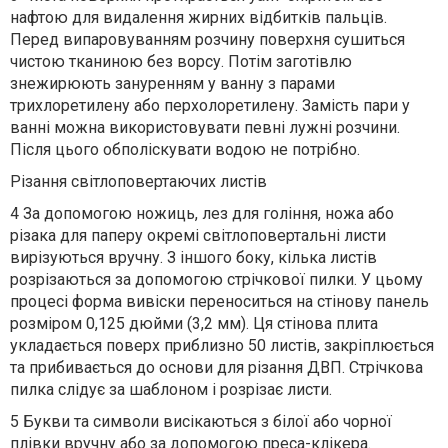
нафтою для видалення жирних відбитків пальців.
Перед випаровуванням розчину поверхня сушиться
чистою тканиною без ворсу. Потім заготівлю
знежирюють зануренням у ванну з парами
трихлоретилену або перхолоретилену. Замість пари у
ванні можна використовувати певні лужні розчини.
Після цього обполіскувати водою не потрібно.
Різання світлоповертаючих листів
4 За допомогою ножиць, лез для гоління, ножа або
різака для паперу окремі світлоповертальні листи
вирізуються вручну. З іншого боку, кілька листів
розрізаються за допомогою стрічкової пилки. У цьому
процесі форма вивіски переноситься на стінову панель
розміром 0,125 дюйми (3,2 мм). Ця стінова плита
укладається поверх приблизно 50 листів, закріплюється
та прибивається до основи для різання ДВП. Стрічкова
пилка слідує за шаблоном і розрізає листи.
5 Букви та символи висікаються з білої або чорної
плівки вручну або за допомогою преса-клікера.