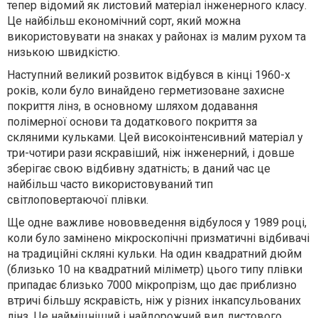
тепер відомий як листовий матеріал інженерного класу.
Це найбільш економічний сорт, який можна
використовувати на знаках у районах із малим рухом та
низькою швидкістю.
Наступний великий розвиток відбувся в кінці 1960-х
років, коли було винайдено герметизоване захисне
покриття лінз, в основному шляхом додавання
полімерної основи та додаткового покриття за
скляними кульками. Цей високоінтенсивний матеріал у
три-чотири рази яскравіший, ніж інженерний, і довше
зберігає свою відбивну здатність; в даний час це
найбільш часто використовуваний тип
світлоповертаючої плівки.
Ще одне важливе нововведення відбулося у 1989 році,
коли було замінено мікроскопічні призматичні відбивачі
на традиційні скляні кульки. На один квадратний дюйм
(близько 10 на квадратний міліметр) цього типу плівки
припадає близько 7000 мікропрізм, що дає приблизно
втричі більшу яскравість, ніж у різних інкапсульованих
лінз. Це найміцніший і найдорожчий вид листового