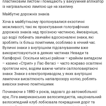
пластиковим листом і поміщають у вакуумний аплікатор
із нагрівальною лампою ще на хвилину.
Майбутнє дорожніх знаків
Хоча в майбутньому пропонувалися екзотичні
можливості, такі як проектування голографічних
дорожніх знаків над проїзною частиною, ймовірніше,
що водії побачать звичайні вдосконалені знаки, які
зроблять їх більш помітними, особливо в нічний час.
Вуличні знаки з внутрішнім підсвічуванням вже
використовуються в деяких частинах Невади та
Каліфорнії. Оскільки міські райони – крайнім випадком
– казино «Стрип» у Лас-Вегасі – часто яскраво освітлені
протягом ночі, водіям важче читати світлоповертаючі
знаки. Знаки з електроприводом, у яких внутрішні
лампочки висвітлюють напівпрозору копію, роблять
вивіски значно помітнішими.
Починаючи з 1880-х років, задовго до автомобільної
ери, Ліга американських велосипедистів, національний
велосипедний клуб лобіювала покращення доріг та