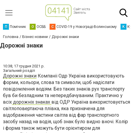
П
Помічник
О
ОСББ
C
COVID-19 у Новограді-Волинському
К
Кур
Головна
Бізнес новини
Дорожні знаки
Дорожні знаки
10:38,
17 грудня 2021 р.
Загальний розділ
Дорожні знаки
Компаніі Одр Україна використовують
форми, кольори, слова та символи, щоб надіслати
повідомлення водіям. Без таких знаків рух транспорту
був би безладним та непередбачуваним. Практично у
всіх
дорожніх знаках
від ОДР Україна використовується
світлоповертаюча плівка, яка призначена для
відображення частини світла від фар транспортного
засобу назад на водія, щоб знак було видно вночі. Колір
і форма також можуть бути орієнтиром для