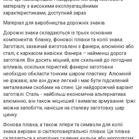
матеріалу з високими експлуатаційними
характеристиками, доступний зараз.
Матеріал для виробництва дорожніх знаків
Дорожні знаки складаються із трьох основних
компонентів: бланку, фонової плівки та копії знака.
Заготівлі, зазвичай виготовлені з фанери, алюмінію або
сталі, є каркасом вивіски. Фанера – найменш дорога
заготівля. Він досить міцний, але схильний до погодних
впливів, оскільки пористий; фанерні заготовки
необхідно обкласти тонким шаром пластику. Алюміній
не іржавіє, але він дуже легкий і має бути підсилений
металевими скобами на спині. Це найдорожчий варіант
заготівлі. Сталь - найбільш економічна альтернатива
алюмінію; він також міцніший і вимагає армування. Іржі
можна запобігти, нанісши на сталеву заготовку шар
цинку.
Фонова плівка, а також літери та символи для копії
знака вирізані зі світлоповертальної плівки. Ця плівка
складається з крихітних скляних кульок або мікропрізм,