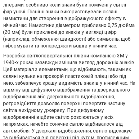
літерами, особливо коли знаки були помічені у світлі
фар уночі. Пізніші знаки використовували скляні
намистини для створення відображуючого ефекту в
нічний час. Намистини діаметром приблизно 0,75 дюйма
(20 мм) були приклеєні до знаків у вигляді цифр
(наприклад, обмеження швидкості) або символів, щоб
інформувати та попереджати водіїв у нічний час.
Розробка світлоповертальної плівки компанією 3M у
1940-х роках назавжди змінила вигляд дорожніх знаків.
Цей матеріал з елементами, що відбивають, такими як
скляні кульки на прозорій пластиковій плівці або під
нею, забезпечує кращу видимість знаків у нічний час. На
відміну від дифузного відображення та дзеркального
відображення або дзеркального відображення,
ретровідбиття дозволяє поверхні повертати частину
світла вихідному джерелу. При дифузному
відображенні відбите світло розсіюється у всіх
напрямках, начебто сонячне світло відбивалося від
автомобіля. У дзеркалі відображення, світло відскакує
та відбивається від поверхні під кутом, протилежним