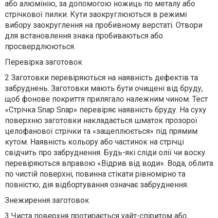
або алюмінію, за допомогою ножиць по металу або
стрічкової пилки. Кути заокруглюються в режимі
вибору заокруглення на пробивному верстаті. Отвори
для встановлення знака пробиваються або
просвердлюються.
Перевірка заготовок
2 Заготовки перевіряються на наявність дефектів та
забруднень. Заготовки мають бути очищені від бруду,
щоб фонове покриття прилягало належним чином. Тест
«Стрічка Snap Snap» перевіряє наявність бруду. На суху
поверхню заготовки накладається шматок прозорої
целофанової стрічки та «защеплюється» під прямим
кутом. Наявність кольору або частинок на стрічці
свідчить про забруднення. Будь-які сліди олії чи воску
перевіряються вправою «Відрив від води». Вода, облита
по чистій поверхні, повинна стікати рівномірно та
повністю; дія відбортування означає забруднення.
Знежирення заготовок
3 Чиста поверхня протирається уайт-спіритом або