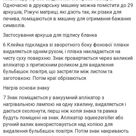
Одночасно в друкарську машину можна помістити до 29
аркушів; Ріжучі матриці, які діють так, як різаки для
печива, поміщаються в машину для отримання бажаних
символів.
Застосування аркуша для підпису бланка
6 Клейка підкладка зі зворотного боку фонової плівки
видаляється одним рухом, і плівка накладається на
чисту суху поверхню. Знак провертається через великий
аплікатор з притискним роликом для видалення
бульбашок повітря, що застрягли між листом та
заготовкою. Потім краї обрізаються.
Нагрів основи знаку
7 Знак поміщається у вакуумний аплікатор з
нагрівальною лампою на одну хвилину, видаляється і
дається охолонути, перш ніж копія знака та рамка
будуть поміщені на знак. Аплікатор squeezeroller або
ручний валик використовується над копією для
видалення бульбашок повітря. Потім знак накривають