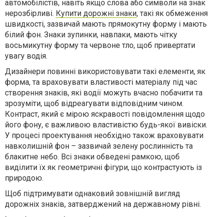
автомобілістів, навіть якщо слова або символи на знак
нерозбірливі.
Купити дорожні знаки
, такі як обмеження
швидкості, зазвичай мають прямокутну форму і мають
білий фон. Знаки зупинки, навпаки, мають чітку
восьмикутну форму та червоне тло, щоб привертати
увагу водія.
Дизайнери повинні використовувати такі елементи, як
форма, та враховувати властивості матеріалу під час
створення знаків, які водії можуть вчасно побачити та
зрозуміти, щоб відреагувати відповідним чином.
Контраст, який є мірою яскравості повідомлення щодо
його фону, є важливою властивістю будь-якої вивіски.
У процесі проектування необхідно також враховувати
навколишній фон – зазвичай зелену рослинність та
блакитне небо. Всі знаки обведені рамкою, щоб
виділити їх як геометричні фігури, що контрастують із
природою.
Щоб підтримувати однаковий зовнішній вигляд
дорожніх знаків, затверджений на державному рівні.