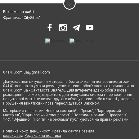
Реклама на сайті
Франшиза "CitySites"
04141.com.ua@gmail.com
Допускається цитування матеріалів без отримання попередньої згоди
04141.com.ua за умови розміщення в тексті обов'язкового посилання на
04141.com.ua - Сайт міста Звягель. Для інтернет-видань обов'язкове
розміщення прямого, відкритого для пошукових систем гіперпосилання
на цитовані статті не нижче другого абзацу в тексті або в якості джерела.
Порушення виняткових прав переслідується Законом.
Матеріали з плашками "Новини компаній", "Промо", "Партнерський
матеріал", "Партнерський спецпроєкт", "Політичні новини", "Пресреліз",
"PR", "Офіційно", "Політична реклама" публікуються на правах реклами.
Політика конфіденційності
Правила сайту
Правила
класифайд
Редакційна політика