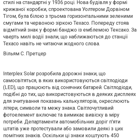
стилі на стандартні у 1936 році. Нова будівля у формі
крижаної коробки, спроектована Уолтером Дорвіном
Тігом, була білою з трьома горизонтальними зеленими
смугами та червоною зіркою Texaco. Попереду стояв
відмітний знак у формі банджо із емблемою Тексако. За
чверть милі водії знали, що наближаються до станції
Texaco навіть не читаючи жодного слова.
Вільям С. Претцер
Interplex Solar розробила дорожні знаки, що
самосвітяться, в яких використовуються світлодіоди
(LED), що працюють від сонячних батарей. Світлодіоди,
подібні до тих, що використовуються в деяких дисплеях
для зчитування показань калькуляторів, окреслюють
літери, символи та межу знака. Світлочутливий
фотоелемент включає та вимикає вивіску в міру
потреби. Департаменти автомобільних доріг п'яти
штатів уже протестували або замовили деякі з цих
помітних знаків. Оскільки ці знаки коштують 450