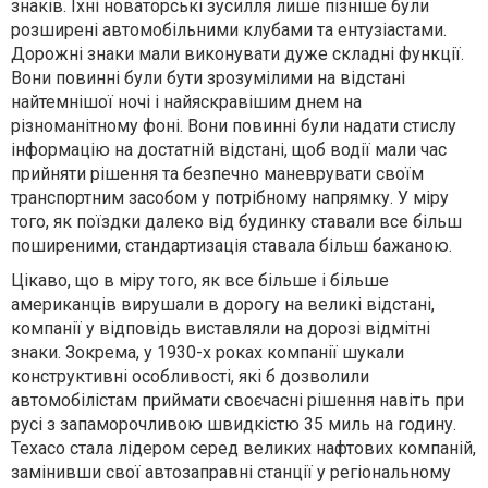
знаків. Їхні новаторські зусилля лише пізніше були
розширені автомобільними клубами та ентузіастами.
Дорожні знаки мали виконувати дуже складні функції.
Вони повинні були бути зрозумілими на відстані
найтемнішої ночі і найяскравішим днем ​​на
різноманітному фоні. Вони повинні були надати стислу
інформацію на достатній відстані, щоб водії мали час
прийняти рішення та безпечно маневрувати своїм
транспортним засобом у потрібному напрямку. У міру
того, як поїздки далеко від будинку ставали все більш
поширеними, стандартизація ставала більш бажаною.
Цікаво, що в міру того, як все більше і більше
американців вирушали в дорогу на великі відстані,
компанії у відповідь виставляли на дорозі відмітні
знаки. Зокрема, у 1930-х роках компанії шукали
конструктивні особливості, які б дозволили
автомобілістам приймати своєчасні рішення навіть при
русі з запаморочливою швидкістю 35 миль на годину.
Texaco стала лідером серед великих нафтових компаній,
замінивши свої автозаправні станції у регіональному