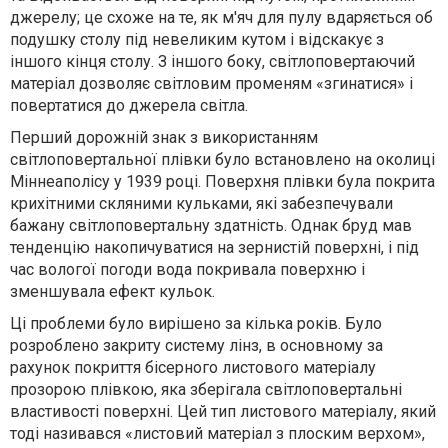
джерелу; це схоже на те, як м'яч для пулу вдаряється об
подушку столу під невеликим кутом і відскакує з
іншого кінця столу. З іншого боку, світлоповертаючий
матеріал дозволяє світловим променям «згинатися» і
повертатися до джерела світла.
Перший дорожній знак з використанням
світлоповертальної плівки було встановлено на околиці
Міннеаполісу у 1939 році. Поверхня плівки була покрита
крихітними скляними кульками, які забезпечували
бажану світлоповертальну здатність. Однак бруд мав
тенденцію накопичуватися на зернистій поверхні, і під
час вологої погоди вода покривала поверхню і
зменшувала ефект кульок.
Ці проблеми було вирішено за кілька років. Було
розроблено закриту систему лінз, в основному за
рахунок покриття бісерного листового матеріалу
прозорою плівкою, яка зберігала світлоповертальні
властивості поверхні. Цей тип листового матеріалу, який
тоді називався «листовий матеріал з плоским верхом»,