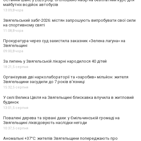
майбутніх водійок автобусів
13:09,
Вчора
Звягельський забіг-2026: містян запрошують випробувати свої сили
на спортивному святі
11:08,
Вчора
Прокуратура через суд захистила заказник «Зелена лагуна» на
Звягельщині
09:00,
Вчора
За липень у Звягельській лікарні народилося 40 дітей
18:21,
5 серпня
Організував дві нарколабораторії та «заробив» мільйон: жителя
Звягельщини засудили до 7 років в'язниці
15:32,
5 серпня
У селі Велика Цвіля на Звягельщині блискавка влучила в житловий
будинок
13:01,
5 серпня
Повалені дерева та зірвані дахи: у Ємільчинській громаді на
Звягельщині ліквідовують наслідки негоди
10:37,
5 серпня
Аномальні +37°C: жителів Звягельщини попереджають про