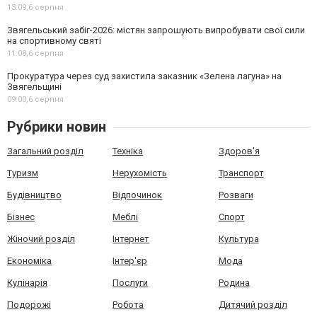
13:09,
6 серпня
Звягельський забіг-2026: містян запрошують випробувати свої сили
на спортивному святі
11:08,
6 серпня
Прокуратура через суд захистила заказник «Зелена лагуна» на
Звягельщині
09:00,
6 серпня
Рубрики новин
Загальний розділ
Техніка
Здоров'я
Туризм
Нерухомість
Транспорт
Будівництво
Відпочинок
Розваги
Бізнес
Меблі
Спорт
Жіночий розділ
Інтернет
Культура
Економіка
Інтер'єр
Мода
Кулінарія
Послуги
Родина
Подорожі
Робота
Дитячий розділ