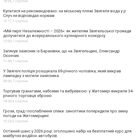
18:06,
7 серпня
Купатися не рекомендовано: на міському пляжі Звягеля вода у р.
Случ не відповідає нормам
15:17,
7 серпня
«Мій пиріг Незалежності – 2026»: як жителям Звягельської громади
долучитися до всеукраїнського кулінарного конкурсу
13:00,
7 серпня
Загинув захисник із Баранівки, що на Звягельщині, Олександр
Окончик
11:00,
7 серпня
У Звягелі поліція розшукала 69-річного чоловіка, який викрав
лампадку з могили захисника
09:00,
7 серпня
Торгував гранатами, набоями та вибухівкою: у Житомирі викрили 34-
річного торговця зброєю
18:00,
6 серпня
Грози, град і послаблення спеки: синоптики попередили про зміну
погоди на Житомирщині
15:23,
6 серпня
Останній шанс у 2026 році: оголошено набір на безплатний курс для
майбутніх водійок автобусів