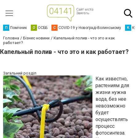
П
Помічник
О
ОСББ
C
COVID-19 у Новограді-Волинському
К
Кур
Головна
Бізнес новини
Капельный полив - что это и как
работает?
Капельный полив - что это и как работает?
Загальний розділ
Как известно,
растениям для
жизни нужна
вода, без нее
невозможно
будет
осуществлять
процесс
фотосинтеза.