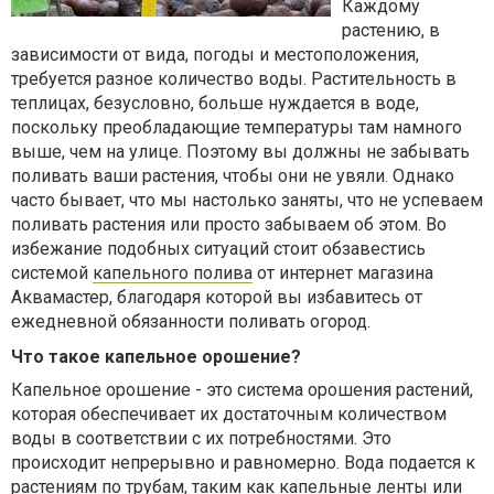
Каждому
растению, в
зависимости от вида, погоды и местоположения,
требуется разное количество воды. Растительность в
теплицах, безусловно, больше нуждается в воде,
поскольку преобладающие температуры там намного
выше, чем на улице. Поэтому вы должны не забывать
поливать ваши растения, чтобы они не увяли. Однако
часто бывает, что мы настолько заняты, что не успеваем
поливать растения или просто забываем об этом. Во
избежание подобных ситуаций стоит обзавестись
системой
капельного полива
от интернет магазина
Аквамастер, благодаря которой вы избавитесь от
ежедневной обязанности поливать огород.
Что такое капельное орошение?
Капельное орошение - это система орошения растений,
которая обеспечивает их достаточным количеством
воды в соответствии с их потребностями. Это
происходит непрерывно и равномерно. Вода подается к
растениям по трубам, таким как капельные ленты или