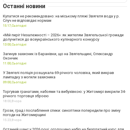
Останні новини
Купатися не рекомендовано: на міському пляжі Звягеля вода у р.
Случ не відповідає нормам
15:17,
Сьогодні
«Мій пиріг Незалежності – 2026»: як жителям Звягельської громади
долучитися до всеукраїнського кулінарного конкурсу
13:00,
Сьогодні
Загинув захисник із Баранівки, що на Звягельщині, Олександр
Окончик
11:00,
Сьогодні
У Звягелі поліція розшукала 69-річного чоловіка, який викрав
лампадку з могили захисника
09:00,
Сьогодні
Торгував гранатами, набоями та вибухівкою: у Житомирі викрили 34-
річного торговця зброєю
18:00,
Вчора
Грози, град і послаблення спеки: синоптики попередили про зміну
погоди на Житомирщині
15:23,
Вчора
Останній шанс у 2026 році: оголошено набір на безплатний курс для