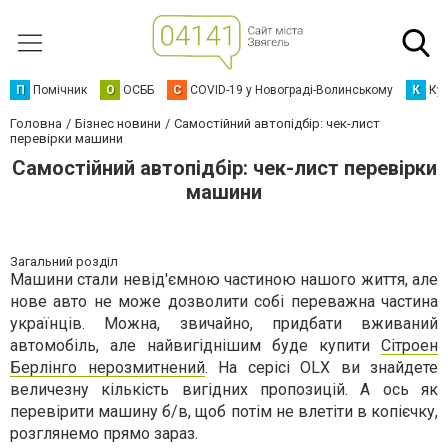
П
Помічник
О
ОСББ
C
COVID-19 у Новограді-Волинському
К
Кур
Головна
Бізнес новини
Самостійний автопідбір: чек-лист
перевірки машини
Самостійний автопідбір: чек-лист перевірки
машини
Загальний розділ
Машини стали невід'ємною частиною нашого життя, але
нове авто не може дозволити собі переважна частина
українців. Можна, звичайно, придбати вживаний
автомобіль, але найвигіднішим буде купити
Сітроен
Берлінго нерозмитнений
. На серісі OLX ви знайдете
величезну кількість вигідних пропозицій. А ось як
перевірити машину б/в, щоб потім не влетіти в копієчку,
розглянемо прямо зараз.