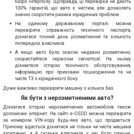
бюро Інтерполу. Щоправда, ці перевірки не дають
100% гарантій, що авто є чистим, але дозволять
значно скоротити ризики юридичних проблем.
На єдиному державному порталі можна
перевірити справжність технічного паспорта,
дізнатися точний день розмитнення та кількість
попередніх власників.
А якщо авто було зовсім недавно розмитнено,
скористайтеся сервісом carvertical. На ньому
дізнаєтеся історію технічного обслуговування,
інформацію про приховані пошкодження та чи
чисте ТЗ з юридичного боку.
Дуже важливо перевіряти машину з кількох баз.
Як бути з нерозмитненими авто?
Дізнатися історію нерозмитнених автомобілів також
допоможе інтернет. На сайті e-CSDD можна перевірити
за номером VIN-коду будь-яке авто, що продається.
Причому вдасться дізнатися не тільки чи чиста машина
юридично, а й скільки власників у неї було раніше,