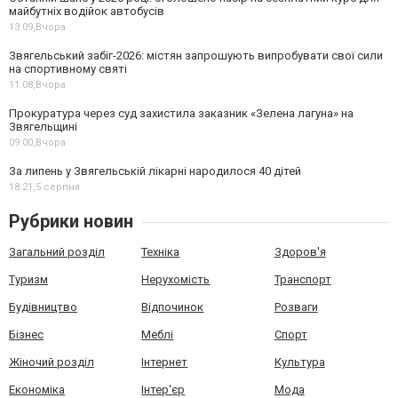
майбутніх водійок автобусів
13:09,
Вчора
Звягельський забіг-2026: містян запрошують випробувати свої сили
на спортивному святі
11:08,
Вчора
Прокуратура через суд захистила заказник «Зелена лагуна» на
Звягельщині
09:00,
Вчора
За липень у Звягельській лікарні народилося 40 дітей
18:21,
5 серпня
Рубрики новин
Загальний розділ
Техніка
Здоров'я
Туризм
Нерухомість
Транспорт
Будівництво
Відпочинок
Розваги
Бізнес
Меблі
Спорт
Жіночий розділ
Інтернет
Культура
Економіка
Інтер'єр
Мода