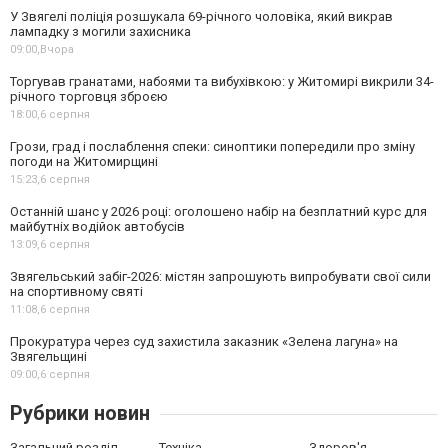
У Звягелі поліція розшукала 69-річного чоловіка, який викрав
лампадку з могили захисника
09:00,
Вчора
Торгував гранатами, набоями та вибухівкою: у Житомирі викрили 34-
річного торговця зброєю
18:00,
6 серпня
Грози, град і послаблення спеки: синоптики попередили про зміну
погоди на Житомирщині
15:23,
6 серпня
Останній шанс у 2026 році: оголошено набір на безплатний курс для
майбутніх водійок автобусів
13:09,
6 серпня
Звягельський забіг-2026: містян запрошують випробувати свої сили
на спортивному святі
11:08,
6 серпня
Прокуратура через суд захистила заказник «Зелена лагуна» на
Звягельщині
09:00,
6 серпня
Рубрики новин
Загальний розділ
Техніка
Здоров'я