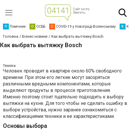
П
Помічник
О
ОСББ
C
COVID-19 у Новограді-Волинському
К
Кур
Головна
Бізнес новини
Как выбрать вытяжку Bosch
Как выбрать вытяжку Bosch
Техніка
Человек проводит в квартире около 60% свободного
времени. При этом его легкие могут засоряться
различными вредными компонентами, которые
выделяют продукты в процессе приготовления.
Именно поэтому стоит тщательно подходить к выбору
вытяжки на кухне. Для того чтобы не сделать ошибку в
выборе устройства, нужно заранее ознакомиться с
классификациями техники и ее характеристиками.
Основы выбора