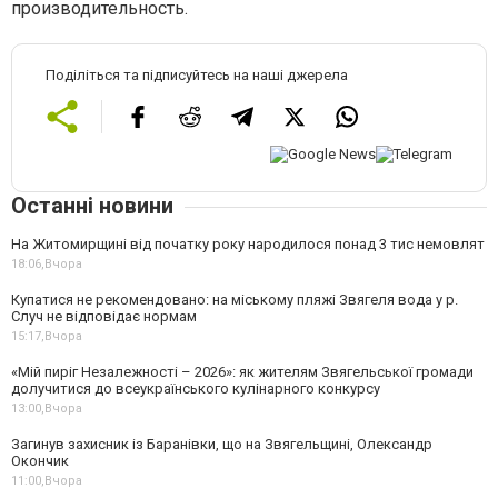
производительность.
Поділіться та підписуйтесь на наші джерела
Останні новини
На Житомирщині від початку року народилося понад 3 тис немовлят
18:06,
Вчора
Купатися не рекомендовано: на міському пляжі Звягеля вода у р.
Случ не відповідає нормам
15:17,
Вчора
«Мій пиріг Незалежності – 2026»: як жителям Звягельської громади
долучитися до всеукраїнського кулінарного конкурсу
13:00,
Вчора
Загинув захисник із Баранівки, що на Звягельщині, Олександр
Окончик
11:00,
Вчора