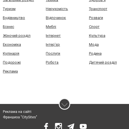
Туризм
Нерухомість
Транспорт
Будівництво
Відпочинок
Розваги
Бізнес
Меблі
Спорт
Жіночий розділ
Інтернет
Культура
Економіка
Інтер'єр
Мода
Кулінарія
Послуги
Родина
Подорожі
Робота
Дитячий розділ
Реклама
Реклама на сайті
Франшиза "CitySites"