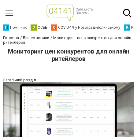
П
Помічник
О
ОСББ
C
COVID-19 у Новограді-Волинському
К
Кур
Головна
Бізнес новини
Мониторинг цен конкурентов для онлайн
ритейлеров
Мониторинг цен конкурентов для онлайн
ритейлеров
Загальний розділ