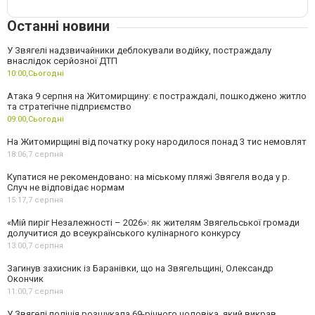
Останні новини
У Звягелі надзвичайники деблокували водійку, постраждалу
внаслідок серйозної ДТП
10:00,
Сьогодні
Атака 9 серпня на Житомирщину: є постраждалі, пошкоджено житло
та стратегічне підприємство
09:00,
Сьогодні
На Житомирщині від початку року народилося понад 3 тис немовлят
18:06,
7 серпня
Купатися не рекомендовано: на міському пляжі Звягеля вода у р.
Случ не відповідає нормам
15:17,
7 серпня
«Мій пиріг Незалежності – 2026»: як жителям Звягельської громади
долучитися до всеукраїнського кулінарного конкурсу
13:00,
7 серпня
Загинув захисник із Баранівки, що на Звягельщині, Олександр
Окончик
11:00,
7 серпня
У Звягелі поліція розшукала 69-річного чоловіка, який викрав