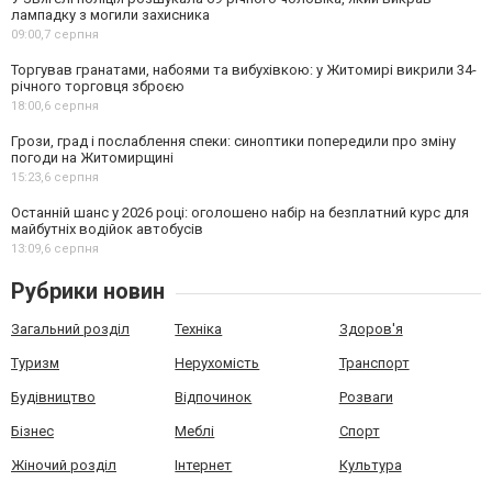
лампадку з могили захисника
09:00,
7 серпня
Торгував гранатами, набоями та вибухівкою: у Житомирі викрили 34-
річного торговця зброєю
18:00,
6 серпня
Грози, град і послаблення спеки: синоптики попередили про зміну
погоди на Житомирщині
15:23,
6 серпня
Останній шанс у 2026 році: оголошено набір на безплатний курс для
майбутніх водійок автобусів
13:09,
6 серпня
Рубрики новин
Загальний розділ
Техніка
Здоров'я
Туризм
Нерухомість
Транспорт
Будівництво
Відпочинок
Розваги
Бізнес
Меблі
Спорт
Жіночий розділ
Інтернет
Культура