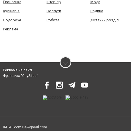
Економіка
Інтер'єр
Мода
Кулінарія
Послуги
Родина
Подорожі
Робота
Дитячий розділ
Реклама
Реклама на сайті
Франшиза "CitySites"
04141.com.ua@gmail.com