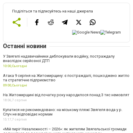
Поділіться та підписуйтесь на наші джерела
Останні новини
У Звягелі надзвичайники деблокували водійку, постраждалу
внаслідок серйозної ДТП
10:00,
Сьогодні
Атака 9 серпня на Житомирщину: є постраждалі, пошкоджено житло
та стратегічне підприємство
09:00,
Сьогодні
На Житомирщині від початку року народилося понад 3 тис немовлят
18:06,
7 серпня
Купатися не рекомендовано: на міському пляжі Звягеля вода у р.
Случ не відповідає нормам
15:17,
7 серпня
«Мій пиріг Незалежності – 2026»: як жителям Звягельської громади