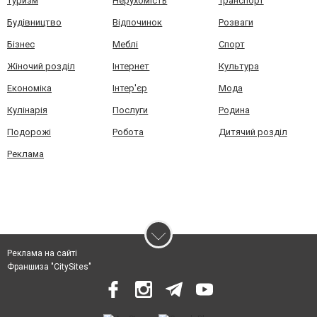
Туризм
Нерухомість
Транспорт
Будівництво
Відпочинок
Розваги
Бізнес
Меблі
Спорт
Жіночий розділ
Інтернет
Культура
Економіка
Інтер'єр
Мода
Кулінарія
Послуги
Родина
Подорожі
Робота
Дитячий розділ
Реклама
Реклама на сайті
Франшиза "CitySites"