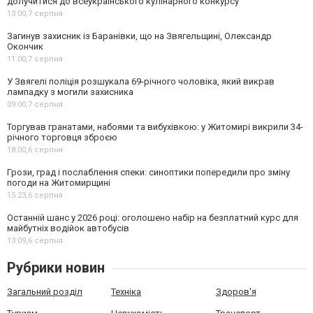
долучитися до всеукраїнського кулінарного конкурсу
13:00,
7 серпня
Загинув захисник із Баранівки, що на Звягельщині, Олександр
Окончик
11:00,
7 серпня
У Звягелі поліція розшукала 69-річного чоловіка, який викрав
лампадку з могили захисника
09:00,
7 серпня
Торгував гранатами, набоями та вибухівкою: у Житомирі викрили 34-
річного торговця зброєю
18:00,
6 серпня
Грози, град і послаблення спеки: синоптики попередили про зміну
погоди на Житомирщині
15:23,
6 серпня
Останній шанс у 2026 році: оголошено набір на безплатний курс для
майбутніх водійок автобусів
13:09,
6 серпня
Рубрики новин
Загальний розділ
Техніка
Здоров'я