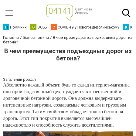
П
Помічник
О
ОСББ
C
COVID-19 у Новограді-Волинському
К
Кур
Головна
Бізнес новини
В чем преимущества подъездных дорог из
бетона?
В чем преимущества подъездных дорог из
бетона?
Загальний розділ
Абсолютно каждый объект, будь то склад интернет-магазина
или производственный цех, нуждается в качественной и
долговечной бетонной дороге. Она должна выдерживать
интенсивные нагрузки, создаваемые легковым и грузовым
транспортом. Таким свойством обладает только бетонная
дорога. Этот тип покрытия выделяется высочайшей
надежностью и способность служить десятилетиями.