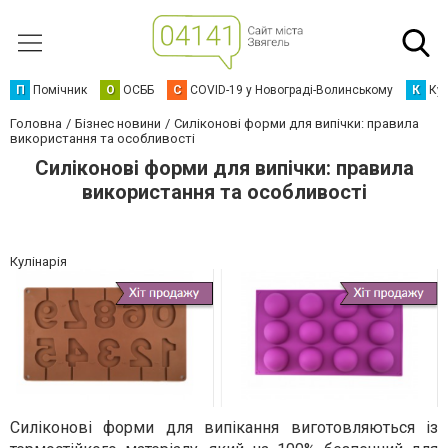
П
Помічник
О
ОСББ
C
COVID-19 у Новограді-Волинському
К
Кур
Головна
Бізнес новини
Силіконові форми для випічки: правила
використання та особливості
Силіконові форми для випічки: правила
використання та особливості
Кулінарія
Силіконові форми для випікання виготовляються із