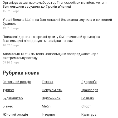
Організував дві нарколабораторії та «заробив» мільйон: жителя
Звягельщини засудили до 7 років в'язниці
15:32,
Вчора
У селі Велика Цвіля на Звягельщині блискавка влучила в житловий
будинок
13:01,
Вчора
Повалені дерева та зірвані дахи: у Ємільчинській громаді на
Звягельщині ліквідовують наслідки негоди
10:37,
Вчора
Аномальні +37°C: жителів Звягельщини попереджають про
екстремальну погоду
09:10,
Вчора
Рубрики новин
Загальний розділ
Техніка
Здоров'я
Туризм
Нерухомість
Транспорт
Будівництво
Відпочинок
Розваги
Бізнес
Меблі
Спорт
Жіночий розділ
Інтернет
Культура