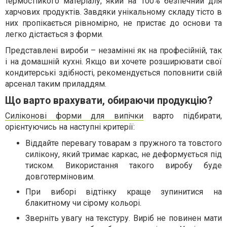
термостійкого матеріалу, який на 100% безпечний для
харчових продуктів. Завдяки унікальному складу тісто в
них пропікається рівномірно, не пристає до основи та
легко дістається з форми.
Представлені вироби – незамінні як на професійній, так
і на домашній кухні. Якщо ви хочете розширювати свої
кондитерські здібності, рекомендується поповнити свій
арсенал таким приладдям.
Що варто врахувати, обираючи продукцію?
Силіконові форми для випічки
варто підбирати,
орієнтуючись на наступні критерії:
Віддайте перевагу товарам з пружного та товстого
силікону, який тримає каркас, не деформується під
тиском. Використання такого виробу буде
довготерміновим.
При виборі відтінку краще зупинитися на
блакитному чи сірому кольорі.
Зверніть увагу на текстуру. Виріб не повинен мати