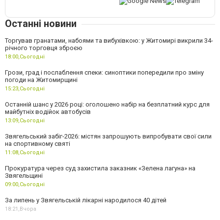
Останні новини
Торгував гранатами, набоями та вибухівкою: у Житомирі викрили 34-
річного торговця зброєю
18:00,
Сьогодні
Грози, град і послаблення спеки: синоптики попередили про зміну
погоди на Житомирщині
15:23,
Сьогодні
Останній шанс у 2026 році: оголошено набір на безплатний курс для
майбутніх водійок автобусів
13:09,
Сьогодні
Звягельський забіг-2026: містян запрошують випробувати свої сили
на спортивному святі
11:08,
Сьогодні
Прокуратура через суд захистила заказник «Зелена лагуна» на
Звягельщині
09:00,
Сьогодні
За липень у Звягельській лікарні народилося 40 дітей
18:21,
Вчора