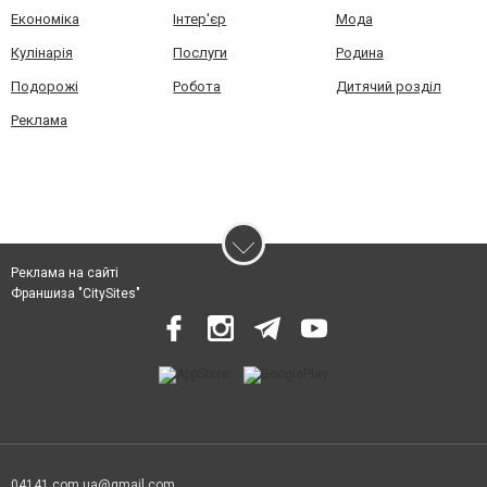
Економіка
Інтер'єр
Мода
Кулінарія
Послуги
Родина
Подорожі
Робота
Дитячий розділ
Реклама
Реклама на сайті
Франшиза "CitySites"
04141.com.ua@gmail.com