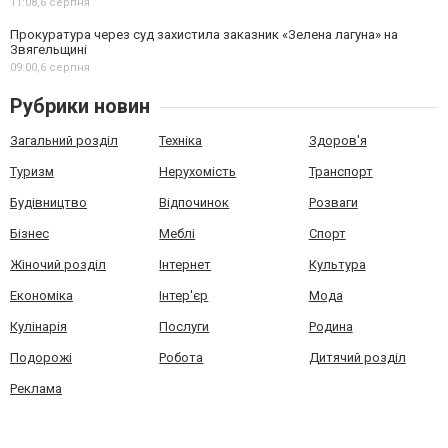
11:08,
6 серпня
Прокуратура через суд захистила заказник «Зелена лагуна» на
Звягельщині
09:00,
6 серпня
Рубрики новин
Загальний розділ
Техніка
Здоров'я
Туризм
Нерухомість
Транспорт
Будівництво
Відпочинок
Розваги
Бізнес
Меблі
Спорт
Жіночий розділ
Інтернет
Культура
Економіка
Інтер'єр
Мода
Кулінарія
Послуги
Родина
Подорожі
Робота
Дитячий розділ
Реклама