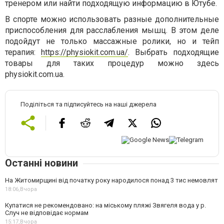
тренером или найти подходящую информацию в Ютубе.
В спорте можно использовать разные дополнительные
приспособления для расслабления мышц. В этом деле
подойдут не только массажные ролики, но и тейп
терапия:
https://physiokit.com.ua/
. Выбрать подходящие
товары для таких процедур можно здесь
physiokit.com.ua.
Поділіться та підписуйтесь на наші джерела
Останні новини
На Житомирщині від початку року народилося понад 3 тис немовлят
18:06,
Вчора
Купатися не рекомендовано: на міському пляжі Звягеля вода у р.
Случ не відповідає нормам
15:17,
Вчора