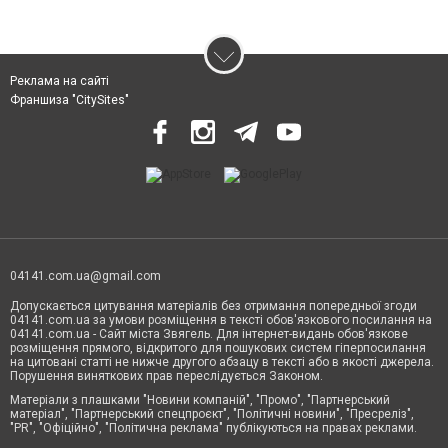
Реклама на сайті
Франшиза "CitySites"
04141.com.ua@gmail.com
Допускається цитування матеріалів без отримання попередньої згоди
04141.com.ua за умови розміщення в тексті обов'язкового посилання на
04141.com.ua - Сайт міста Звягель. Для інтернет-видань обов'язкове
розміщення прямого, відкритого для пошукових систем гіперпосилання
на цитовані статті не нижче другого абзацу в тексті або в якості джерела.
Порушення виняткових прав переслідується Законом.
Матеріали з плашками "Новини компаній", "Промо", "Партнерський
матеріал", "Партнерський спецпроєкт", "Політичні новини", "Пресреліз",
"PR", "Офіційно", "Політична реклама" публікуються на правах реклами.