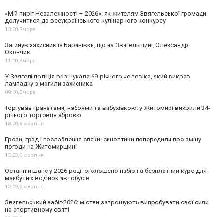
«Мій пиріг Незалежності – 2026»: як жителям Звягельської громади
долучитися до всеукраїнського кулінарного конкурсу
13:00,
Вчора
Загинув захисник із Баранівки, що на Звягельщині, Олександр
Окончик
11:00,
Вчора
У Звягелі поліція розшукала 69-річного чоловіка, який викрав
лампадку з могили захисника
09:00,
Вчора
Торгував гранатами, набоями та вибухівкою: у Житомирі викрили 34-
річного торговця зброєю
18:00,
6 серпня
Грози, град і послаблення спеки: синоптики попередили про зміну
погоди на Житомирщині
15:23,
6 серпня
Останній шанс у 2026 році: оголошено набір на безплатний курс для
майбутніх водійок автобусів
13:09,
6 серпня
Звягельський забіг-2026: містян запрошують випробувати свої сили
на спортивному святі