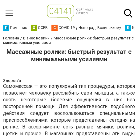
П
Помічник
О
ОСББ
C
COVID-19 у Новограді-Волинському
К
Кур
Головна
Бізнес новини
Массажные ролики: быстрый результат с
минимальными усилиями
Массажные ролики: быстрый результат с
минимальными усилиями
Здоров'я
Самомассаж — это популярный тип процедуры, которая
позволяет человеку расслабить свои мышцы, а также
снять некоторые болевые ощущения в них без
посторонней помощи. Для эффективности подобного
действия следует воспользоваться специальными
приспособлениями, которые представлены сегодня на
рынке. В ассортименте есть разные мячики, ролики,
щетки и прочее. В магазинах представлены эти виды