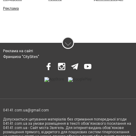
Реклама
Реклама на сайті
Франшиза "CitySites"
04141.com.ua@gmail.com
Допускається цитування матеріалів без отримання попередньої згоди
04141.com.ua за умови розміщення в тексті обов'язкового посилання на
04141.com.ua - Сайт міста Звягель. Для інтернет-видань обов'язкове
розміщення прямого, відкритого для пошукових систем гіперпосилання