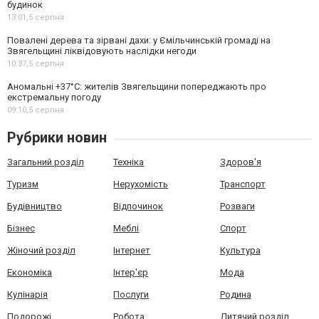
будинок
13:01,
5 серпня
Повалені дерева та зірвані дахи: у Ємільчинській громаді на
Звягельщині ліквідовують наслідки негоди
10:37,
5 серпня
Аномальні +37°C: жителів Звягельщини попереджають про
екстремальну погоду
09:10,
5 серпня
Рубрики новин
Загальний розділ
Техніка
Здоров'я
Туризм
Нерухомість
Транспорт
Будівництво
Відпочинок
Розваги
Бізнес
Меблі
Спорт
Жіночий розділ
Інтернет
Культура
Економіка
Інтер'єр
Мода
Кулінарія
Послуги
Родина
Подорожі
Робота
Дитячий розділ