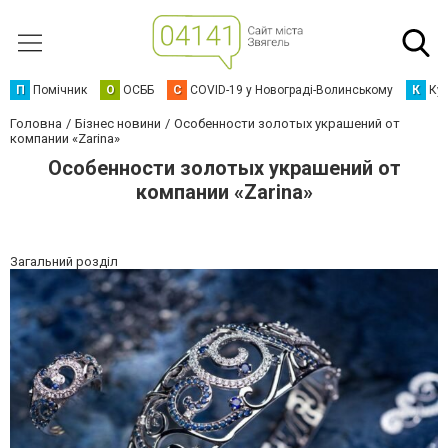
П
Помічник
О
ОСББ
C
COVID-19 у Новограді-Волинському
К
Кур
Головна
Бізнес новини
Особенности золотых украшений от
компании «Zarina»
Особенности золотых украшений от
компании «Zarina»
Загальний розділ