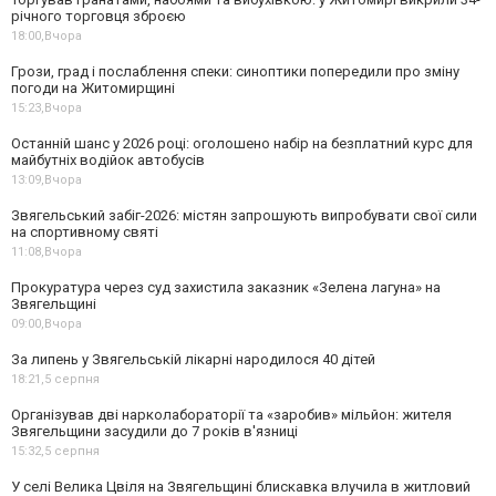
річного торговця зброєю
18:00,
Вчора
Грози, град і послаблення спеки: синоптики попередили про зміну
погоди на Житомирщині
15:23,
Вчора
Останній шанс у 2026 році: оголошено набір на безплатний курс для
майбутніх водійок автобусів
13:09,
Вчора
Звягельський забіг-2026: містян запрошують випробувати свої сили
на спортивному святі
11:08,
Вчора
Прокуратура через суд захистила заказник «Зелена лагуна» на
Звягельщині
09:00,
Вчора
За липень у Звягельській лікарні народилося 40 дітей
18:21,
5 серпня
Організував дві нарколабораторії та «заробив» мільйон: жителя
Звягельщини засудили до 7 років в'язниці
15:32,
5 серпня
У селі Велика Цвіля на Звягельщині блискавка влучила в житловий