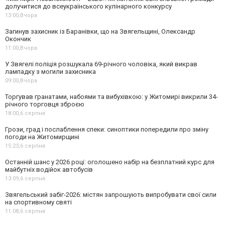
долучитися до всеукраїнського кулінарного конкурсу
13:00,
Вчора
Загинув захисник із Баранівки, що на Звягельщині, Олександр
Окончик
11:00,
Вчора
У Звягелі поліція розшукала 69-річного чоловіка, який викрав
лампадку з могили захисника
09:00,
Вчора
Торгував гранатами, набоями та вибухівкою: у Житомирі викрили 34-
річного торговця зброєю
18:00,
6 серпня
Грози, град і послаблення спеки: синоптики попередили про зміну
погоди на Житомирщині
15:23,
6 серпня
Останній шанс у 2026 році: оголошено набір на безплатний курс для
майбутніх водійок автобусів
13:09,
6 серпня
Звягельський забіг-2026: містян запрошують випробувати свої сили
на спортивному святі
11:08,
6 серпня