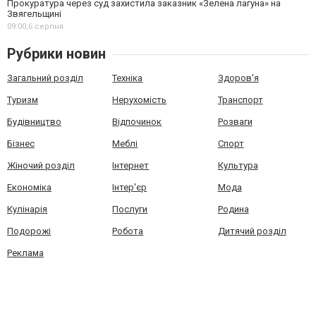
Прокуратура через суд захистила заказник «Зелена лагуна» на
Звягельщині
09:00,
6 серпня
Рубрики новин
Загальний розділ
Техніка
Здоров'я
Туризм
Нерухомість
Транспорт
Будівництво
Відпочинок
Розваги
Бізнес
Меблі
Спорт
Жіночий розділ
Інтернет
Культура
Економіка
Інтер'єр
Мода
Кулінарія
Послуги
Родина
Подорожі
Робота
Дитячий розділ
Реклама