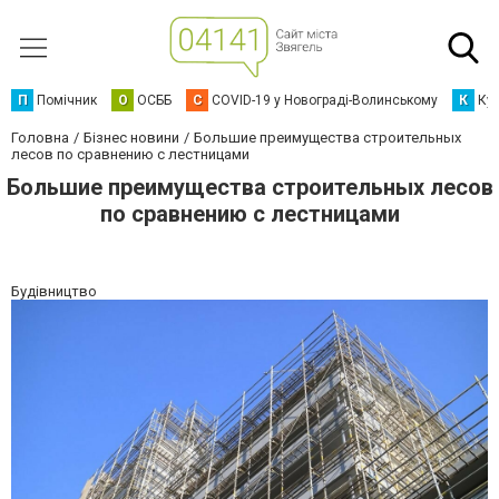
П
Помічник
О
ОСББ
C
COVID-19 у Новограді-Волинському
К
Кур
Головна
Бізнес новини
Большие преимущества строительных
лесов по сравнению с лестницами
Большие преимущества строительных лесов
по сравнению с лестницами
Будівництво