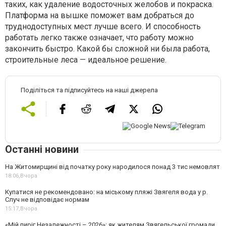
таких, как удаление водосточных желобов и покраска.
Платформа на вышке поможет вам добраться до
труднодоступных мест лучше всего. И способность
работать легко также означает, что работу можно
закончить быстро. Какой бы сложной ни была работа,
строительные леса — идеальное решение.
Поділіться та підписуйтесь на наші джерела
Останні новини
На Житомирщині від початку року народилося понад 3 тис немовлят
18:06,
Вчора
Купатися не рекомендовано: на міському пляжі Звягеля вода у р.
Случ не відповідає нормам
15:17,
Вчора
«Мій пиріг Незалежності – 2026»: як жителям Звягельської громади