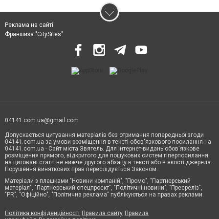
Реклама на сайті
Франшиза "CitySites"
04141.com.ua@gmail.com
Допускається цитування матеріалів без отримання попередньої згоди
04141.com.ua за умови розміщення в тексті обов'язкового посилання на
04141.com.ua - Сайт міста Звягель. Для інтернет-видань обов'язкове
розміщення прямого, відкритого для пошукових систем гіперпосилання
на цитовані статті не нижче другого абзацу в тексті або в якості джерела.
Порушення виняткових прав переслідується Законом.
Матеріали з плашками "Новини компаній", "Промо", "Партнерський
матеріал", "Партнерський спецпроєкт", "Політичні новини", "Пресреліз",
"PR", "Офіційно", "Політична реклама" публікуються на правах реклами.
Політика конфіденційності
Правила сайту
Правила