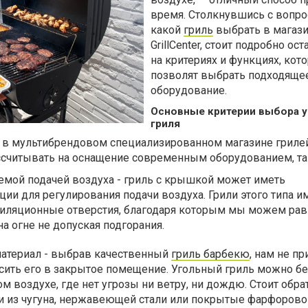
время. Столкнувшись с вопро
какой
гриль
выбрать в магаз
GrillCenter, стоит подробно ос
на критериях и функциях, кот
позволят выбрать подходяще
оборудование.
Основные критерии выбора у
гриля
 в мультибрендовом специализированном магазине гриле
рассчитывать на оснащение современным оборудованием, та
емой подачей воздуха - гриль с крышкой может иметь
ии для регулирования подачи воздуха. Грили этого типа 
иляционные отверстия, благодаря которым мы можем ра
а огне не допуская подгорания.
атериал - выбрав качественный
гриль барбекю
, нам не пр
сить его в закрытое помещение. Угольный гриль можно б
м воздухе, где нет угрозы ни ветру, ни дождю. Стоит обра
и из чугуна, нержавеющей стали или покрытые фарфорово