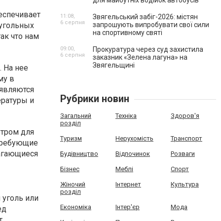
для майбутніх водійок автобусів
еспечивает
11:08,
Звягельський забіг-2026: містян
6 серпня
 угольных
запрошують випробувати свої сили
на спортивному святі
ак что нам
09:00,
Прокуратура через суд захистила
6 серпня
заказник «Зелена лагуна» на
Звягельщині
 На нее
му в
 являются
Рубрики новин
ературы и
Загальний
Техніка
Здоров'я
розділ
етром для
Туризм
Нерухомість
Транспорт
 требующие
лагающиеся
Будівництво
Відпочинок
Розваги
Бізнес
Меблі
Спорт
Жіночий
Інтернет
Культура
розділ
 уголь или
Економіка
Інтер'єр
Мода
ед
т