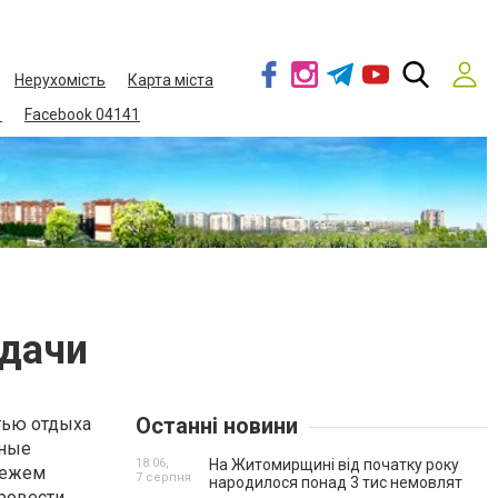
Нерухомість
Карта міста
1
Facebook 04141
 дачи
Останні новини
стью отдыха
тные
18:06,
На Житомирщині від початку року
вежем
7 серпня
народилося понад 3 тис немовлят
провести