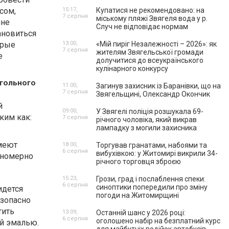
сом,
15:17,
Купатися не рекомендовано: на
7 серпня
міському пляжі Звягеля вода у р.
ине
Случ не відповідає нормам
тановиться
орые
13:00,
«Мій пиріг Незалежності – 2026»: як
7 серпня
жителям Звягельської громади
е
долучитися до всеукраїнського
кулінарного конкурсу
гольного
11:00,
Загинув захисник із Баранівки, що на
7 серпня
Звягельщині, Олександр Окончик
й
09:00,
У Звягелі поліція розшукала 69-
ким как:
7 серпня
річного чоловіка, який викрав
лампадку з могили захисника
имеют
18:00,
Торгував гранатами, набоями та
6 серпня
вибухівкою: у Житомирі викрили 34-
вномерно
річного торговця зброєю
15:23,
Грози, град і послаблення спеки:
6 серпня
синоптики попередили про зміну
идется
погоди на Житомирщині
езопасно
тить
13:09,
Останній шанс у 2026 році:
6 серпня
оголошено набір на безплатний курс
й эмалью.