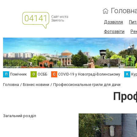
Головн
Дозвілля
Пит
Фотозвіти
Ре
П
Помічник
О
ОСББ
C
COVID-19 у Новограді-Волинському
К
Кур
Головна
Бізнес новини
Профессиональные грили для дачи
Проф
Загальний розділ