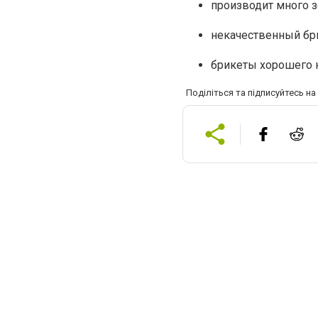
производит много з
некачественный бр
брикеты хорошего к
Поділіться та підписуйтесь н