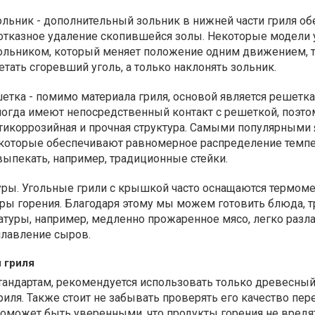
льник - дополнительный зольник в нижней части гриля об
отказное удаление скопившейся золы. Некоторые модели
ольником, который меняет положение одним движением, т
етать сгоревший уголь, а только наклонять зольник.
тка - помимо материала гриля, основой является решетка.
ногда имеют непосредственный контакт с решеткой, поэто
тикоррозийная и прочная структура. Самыми популярными
 которые обеспечивают равномерное распределение темп
ыпекать, например, традиционные стейки.
уры. Угольные грили с крышкой часто оснащаются термом
уры горения. Благодаря этому мы можем готовить блюда,
атуры, например, медленно прожаренное мясо, легко раз
плавление сыров.
 гриля
тандартам, рекомендуется использовать только древесный
риля. Также стоит не забывать проверять его качество пер
поможет быть уверенными, что продукты горения не вредя