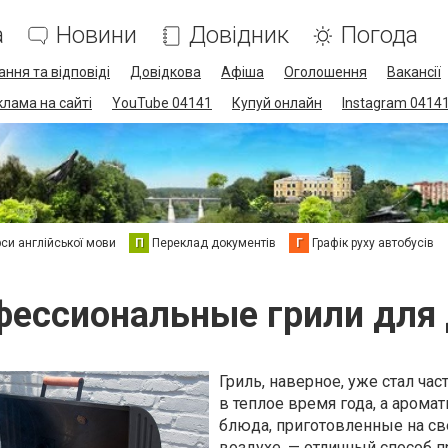
а
Новини
Довідник
Погода
ання та відповіді
Довідкова
Афіша
Оголошення
Вакансії
клама на сайті
YouTube 04141
Купуй онлайн
Instagram 0414
си англійської мови
П
Переклад документів
Г
Графік руху автобусів
ессиональные грили для
Гриль, наверное, уже стал ча
в теплое время года, а арома
блюда, приготовленные на с
воздухе, — отличный способ 