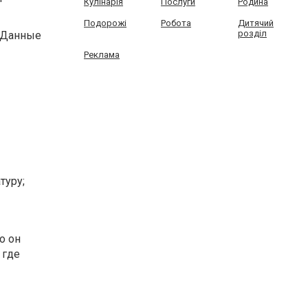
Кулінарія
Послуги
Родина
Подорожі
Робота
Дитячий
розділ
. Данные
Реклама
туру;
о он
 где