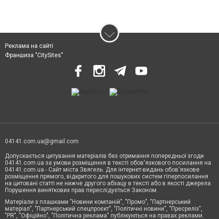
Реклама на сайті
Франшиза "CitySites"
04141.com.ua@gmail.com
Допускається цитування матеріалів без отримання попередньої згоди
04141.com.ua за умови розміщення в тексті обов'язкового посилання на
04141.com.ua - Сайт міста Звягель. Для інтернет-видань обов'язкове
розміщення прямого, відкритого для пошукових систем гіперпосилання
на цитовані статті не нижче другого абзацу в тексті або в якості джерела.
Порушення виняткових прав переслідується Законом.
Матеріали з плашками "Новини компаній", "Промо", "Партнерський
матеріал", "Партнерський спецпроєкт", "Політичні новини", "Пресреліз",
"PR", "Офіційно", "Політична реклама" публікуються на правах реклами.