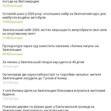
погоди на Житомирщині
15:23,
Сьогодні
Останній шанс у 2026 році: оголошено набір на безплатний курс для
майбутніх водійок автобусів
13:09,
Сьогодні
Звягельський забіг-2026: містян запрошують випробувати свої сили
на спортивному святі
11:08,
Сьогодні
Прокуратура через суд захистила заказник «Зелена лагуна» на
Звягельщині
09:00,
Сьогодні
За липень у Звягельській лікарні народилося 40 дітей
18:21,
Вчора
Організував дві нарколабораторії та «заробив» мільйон: жителя
Звягельщини засудили до 7 років в'язниці
15:32,
Вчора
У селі Велика Цвіля на Звягельщині блискавка влучила в житловий
будинок
13:01,
Вчора
Повалені дерева та зірвані дахи: у Ємільчинській громаді на
Звягельщині ліквідовують наслідки негоди