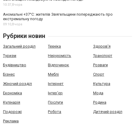
10:37,
Вчора
Аномальні +37°C: жителів Звягельщини попереджають про
екстремальну погоду
09:10,
Вчора
Рубрики новин
Загальний розділ
Техніка
Здоров'я
Туризм
Нерухомість
Транспорт
Будівництво
Відпочинок
Розваги
Бізнес
Меблі
Спорт
Жіночий розділ
Інтернет
Культура
Економіка
Інтер'єр
Мода
Кулінарія
Послуги
Родина
Подорожі
Робота
Дитячий розділ
Реклама