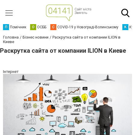
П
Помічник
О
ОСББ
C
COVID-19 у Новограді-Волинському
К
Кур
Головна
Бізнес новини
Раскрутка сайта от компании ILION в
Киеве
Раскрутка сайта от компании ILION в Киеве
Інтернет