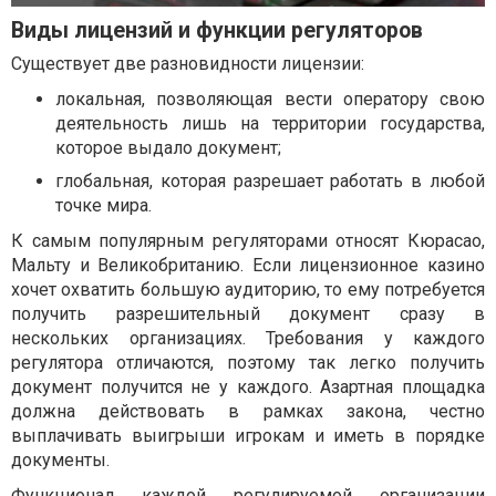
Виды лицензий и функции регуляторов
Существует две разновидности лицензии:
локальная, позволяющая вести оператору свою
деятельность лишь на территории государства,
которое выдало документ;
глобальная, которая разрешает работать в любой
точке мира.
К самым популярным регуляторами относят Кюрасао,
Мальту и Великобританию. Если лицензионное казино
хочет охватить большую аудиторию, то ему потребуется
получить разрешительный документ сразу в
нескольких организациях. Требования у каждого
регулятора отличаются, поэтому так легко получить
документ получится не у каждого. Азартная площадка
должна действовать в рамках закона, честно
выплачивать выигрыши игрокам и иметь в порядке
документы.
Функционал каждой регулируемой организации