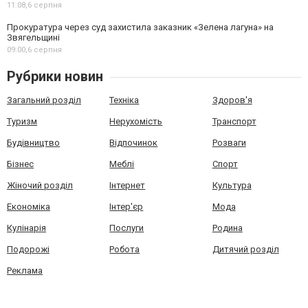
11:08,
6 серпня
Прокуратура через суд захистила заказник «Зелена лагуна» на
Звягельщині
09:00,
6 серпня
Рубрики новин
Загальний розділ
Техніка
Здоров'я
Туризм
Нерухомість
Транспорт
Будівництво
Відпочинок
Розваги
Бізнес
Меблі
Спорт
Жіночий розділ
Інтернет
Культура
Економіка
Інтер'єр
Мода
Кулінарія
Послуги
Родина
Подорожі
Робота
Дитячий розділ
Реклама