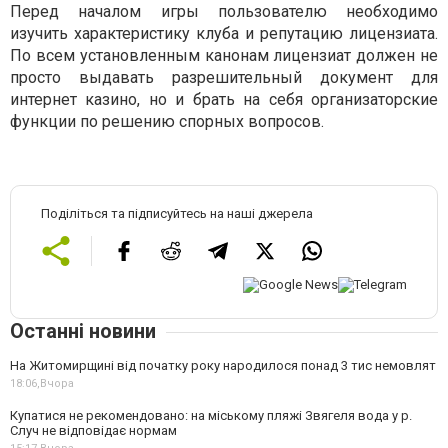
Перед началом игры пользователю необходимо
изучить характеристику клуба и репутацию лицензиата.
По всем установленным канонам лицензиат должен не
просто выдавать разрешительный документ для
интернет казино, но и брать на себя организаторские
функции по решению спорных вопросов.
Поділіться та підписуйтесь на наші джерела
Останні новини
На Житомирщині від початку року народилося понад 3 тис немовлят
18:06,
Вчора
Купатися не рекомендовано: на міському пляжі Звягеля вода у р.
Случ не відповідає нормам