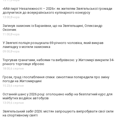
15:17,
Вчора
«Мій пиріг Незалежності – 2026»: як жителям Звягельської громади
долучитися до всеукраїнського кулінарного конкурсу
13:00,
Вчора
Загинув захисник із Баранівки, що на Звягельщині, Олександр
Окончик
11:00,
Вчора
У Звягелі поліція розшукала 69-річного чоловіка, який викрав
лампадку з могили захисника
09:00,
Вчора
Торгував гранатами, набоями та вибухівкою: у Житомирі викрили 34-
річного торговця зброєю
18:00,
6 серпня
Грози, град і послаблення спеки: синоптики попередили про зміну
погоди на Житомирщині
15:23,
6 серпня
Останній шанс у 2026 році: оголошено набір на безплатний курс для
майбутніх водійок автобусів
13:09,
6 серпня
Звягельський забіг-2026: містян запрошують випробувати свої сили
на спортивному святі