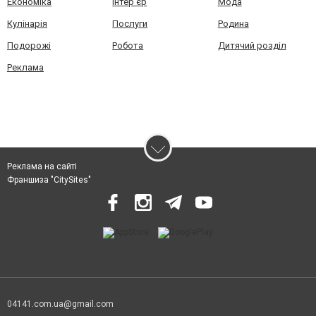
Економіка
Інтер'єр
Мода
Кулінарія
Послуги
Родина
Подорожі
Робота
Дитячий розділ
Реклама
Реклама на сайті
Франшиза "CitySites"
04141.com.ua@gmail.com