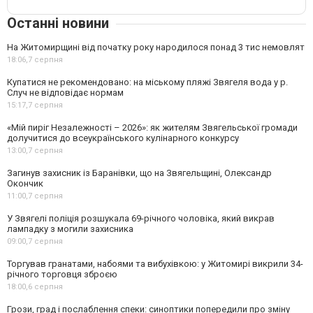
Останні новини
На Житомирщині від початку року народилося понад 3 тис немовлят
18:06,
7 серпня
Купатися не рекомендовано: на міському пляжі Звягеля вода у р.
Случ не відповідає нормам
15:17,
7 серпня
«Мій пиріг Незалежності – 2026»: як жителям Звягельської громади
долучитися до всеукраїнського кулінарного конкурсу
13:00,
7 серпня
Загинув захисник із Баранівки, що на Звягельщині, Олександр
Окончик
11:00,
7 серпня
У Звягелі поліція розшукала 69-річного чоловіка, який викрав
лампадку з могили захисника
09:00,
7 серпня
Торгував гранатами, набоями та вибухівкою: у Житомирі викрили 34-
річного торговця зброєю
18:00,
6 серпня
Грози, град і послаблення спеки: синоптики попередили про зміну