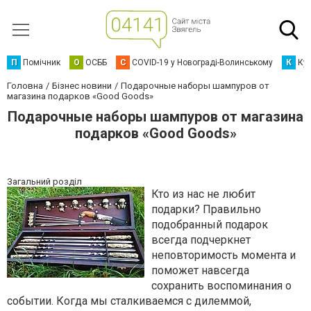
П
Помічник
О
ОСББ
C
COVID-19 у Новограді-Волинському
К
Кур
Головна
Бізнес новини
Подарочные наборы шампуров от
магазина подарков «Good Goods»
Подарочные наборы шампуров от магазина
подарков «Good Goods»
Загальний розділ
Кто из нас не любит
подарки? Правильно
подобранный подарок
всегда подчеркнет
неповторимость момента и
поможет навсегда
сохранить воспоминания о
событии. Когда мы сталкиваемся с дилеммой,