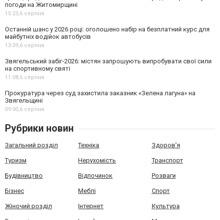
погоди на Житомирщині
15:23,
6 серпня
Останній шанс у 2026 році: оголошено набір на безплатний курс для
майбутніх водійок автобусів
13:09,
6 серпня
Звягельський забіг-2026: містян запрошують випробувати свої сили
на спортивному святі
11:08,
6 серпня
Прокуратура через суд захистила заказник «Зелена лагуна» на
Звягельщині
09:00,
6 серпня
Рубрики новин
Загальний розділ
Техніка
Здоров'я
Туризм
Нерухомість
Транспорт
Будівництво
Відпочинок
Розваги
Бізнес
Меблі
Спорт
Жіночий розділ
Інтернет
Культура