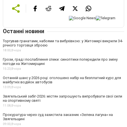
Останні новини
Торгував гранатами, набоями та вибухівкою: у Житомирі викрили 34-
річного торговця зброєю
18:00,
Вчора
Грози, град і послаблення спеки: синоптики попередили про зміну
погоди на Житомирщині
15:23,
Вчора
Останній шанс у 2026 році: оголошено набір на безплатний курс для
майбутніх водійок автобусів
13:09,
Вчора
Звягельський забіг-2026: містян запрошують випробувати свої сили
на спортивному святі
11:08,
Вчора
Прокуратура через суд захистила заказник «Зелена лагуна» на
Звягельщині
09:00,
Вчора