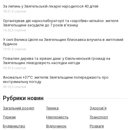
За липень у Звягельській лікарні народилося 40 дітей
18:21,
5 серпня
Організував дві нарколабораторії та «заробив» мільйон: жителя
Звягельщини засудили до 7 років в'язниці
15:32,
5 серпня
У селі Велика Цвіля на Звягельщині блискавка влучила в житловий
будинок
13:01,
5 серпня
Повалені дерева та зірвані дахи: у Ємільчинській громаді на
Звягельщині ліквідовують наслідки негоди
10:37,
5 серпня
Аномальні +37°C: жителів Звягельщини попереджають про
екстремальну погоду
09:10,
5 серпня
Рубрики новин
Загальний розділ
Техніка
Здоров'я
Туризм
Нерухомість
Транспорт
Будівництво
Відпочинок
Розваги