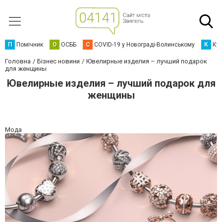
П
Помічник
О
ОСББ
C
COVID-19 у Новограді-Волинському
К
Кур
Головна
Бізнес новини
Ювелирные изделия – лучший подарок
для женщины
Ювелирные изделия – лучший подарок для
женщины
Мода