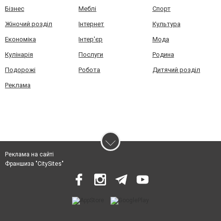
Бізнес
Меблі
Спорт
Жіночий розділ
Інтернет
Культура
Економіка
Інтер'єр
Мода
Кулінарія
Послуги
Родина
Подорожі
Робота
Дитячий розділ
Реклама
Реклама на сайті
Франшиза "CitySites"