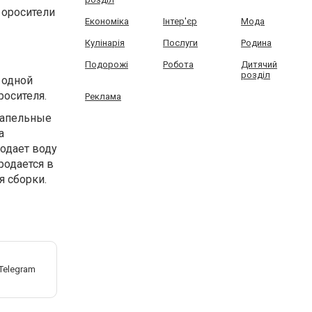
 оросители
Економіка
Інтер'єр
Мода
Кулінарія
Послуги
Родина
Подорожі
Робота
Дитячий
розділ
 одной
росителя.
Реклама
капельные
а
подает воду
родается в
я сборки.