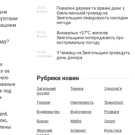
10:37,
Повалені дерева та зірвані дахи: у
ным
Вчора
Ємільчинській громаді на
Звягельщині ліквідовують наслідки
утствии
негоди
омашнем
09:10,
Аномальні +37°C: жителів
Вчора
Звягельщини попереджають про
аду?
екстремальну погоду
17:53,
У Чижівці на Звягельщині проведуть
4 серпня
день донора
х
з-за
Рубрики новин
ьную
 разные
Загальний
Техніка
Здоров'я
х под
розділ
и
Туризм
Нерухомість
Транспорт
Будівництво
Відпочинок
Розваги
ей,
млю,
Бізнес
Меблі
Спорт
влены
Жіночий
Інтернет
Культура
розділ