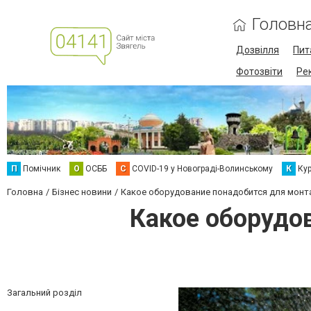
Головн
Дозвілля
Пит
Фотозвіти
Ре
П
Помічник
О
ОСББ
C
COVID-19 у Новограді-Волинському
К
Кур
Головна
Бізнес новини
Какое оборудование понадобится для мон
Какое оборудо
Загальний розділ