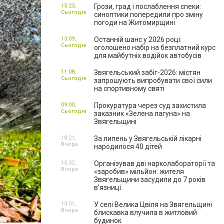
15:23,
Грози, град і послаблення спеки:
Сьогодні
синоптики попередили про зміну
погоди на Житомирщині
13:09,
Останній шанс у 2026 році:
Сьогодні
оголошено набір на безплатний курс
для майбутніх водійок автобусів
11:08,
Звягельський забіг-2026: містян
Сьогодні
запрошують випробувати свої сили
на спортивному святі
09:00,
Прокуратура через суд захистила
Сьогодні
заказник «Зелена лагуна» на
Звягельщині
18:21,
За липень у Звягельській лікарні
Вчора
народилося 40 дітей
15:32,
Організував дві нарколабораторії та
Вчора
«заробив» мільйон: жителя
Звягельщини засудили до 7 років
в'язниці
13:01,
У селі Велика Цвіля на Звягельщині
Вчора
блискавка влучила в житловий
будинок