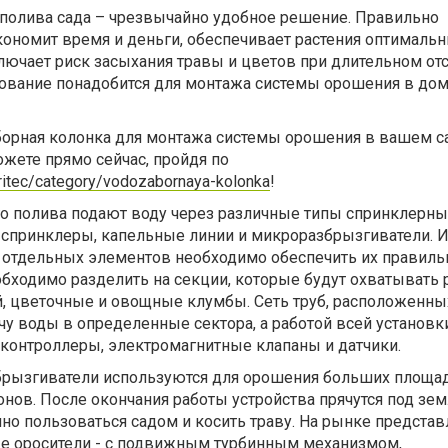
 полива сада – чрезвычайно удобное решение. Правильно
кономит время и деньги, обеспечивает растения оптималь
ючает риск засыхания травы и цветов при длительном отс
дование понадобится для монтажа системы орошения в д
орная колонка для монтажа системы орошения в вашем с
жете прямо сейчас, пройдя по
irritec/category/vodozabornaya-kolonka
!
о полива подают воду через различные типы спринклерны
 спринклеры, капельные линии и микроразбрызгиватели. И
отдельных элементов необходимо обеспечить их правил
обходимо разделить на секции, которые будут охватывать
ий, цветочные и овощные клумбы. Сеть труб, расположенны
ачу воды в определенные сектора, а работой всей установк
контроллеры, электромагнитные клапаны и датчики.
рызгиватели используются для орошения больших площад
нов. После окончания работы устройства прячутся под зе
но пользоваться садом и косить траву. На рынке предста
 оросители - с подвижным турбинным механизмом,