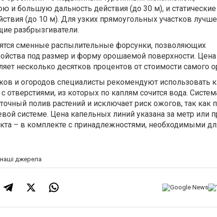
 и большую дальность действия (до 30 м), и статические
йствия (до 10 м). Для узких прямоугольных участков лучше
щие разбрызгиватели.
бятся сменные распылительные форсунки, позволяющих
ройства под размер и форму орошаемой поверхности. Цена
яет несколько десятков процентов от стоимости самого о
ников и огородов специалисты рекомендуют использовать 
и с отверстиями, из которых по каплям сочится вода. Систем
точный полив растений и исключает риск ожогов, так как 
вой системе. Цена капельных линий указана за метр или п
екта – в комплекте с принадлежностями, необходимыми дл
а наші джерела