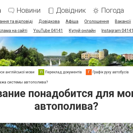
а
Новини
Довідник
Погода
ання та відповіді
Довідкова
Афіша
Оголошення
Вакансії
клама на сайті
YouTube 04141
Купуй онлайн
Instagram 0414
си англійської мови
П
Переклад документів
Г
Графік руху автобусів
тажа системы автополива?
вание понадобится для м
автополива?