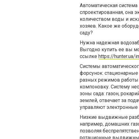
Автоматическая система
спроектированная, она э
количеством воды и искл
хозяев. Какое же обору
саду?
Нужна надежная водозаб
Выгодно купить ее вы мо
ссылке
https://hunter.ua/
Системы автоматическог
форсунок: стационарные
разных режимов работы 
компоновку. Систему не
зоны сада: газон, рокар
землей, отвечает за под
управляют электронные 
Низкие выдвижные разб
например, домашних газо
позволяя беспрепятствен
ротационные выдвижные