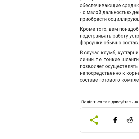
обеспечивающие среднюю
- с малой дальностью де
приобрести осциллирую
Кроме того, вам понадо
подстраивать работу уст
форсунки обычно составл
В случае клумб, кустар
линии, т.е. тонкие шланг
позволяет осуществлять 
непосредственно к корне
составе готового компл
Поділіться та підписуйтесь н