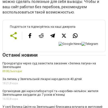
можно сделать полезные для себя выводы. Чтобы и
ваш сайт работал без перебоев, рекомендуем
воспользоваться такой возможностью.
Поділіться та підписуйтесь на наші джерела
Останні новини
Прокуратура через суд захистила заказник «Зелена лагуна» на
Звягельщині
09:00,
Сьогодні
За липень у Звягельській лікарні народилося 40 дітей
18:21,
Вчора
Організував дві нарколабораторії та «заробив» мільйон: жителя
Звягельщини засудили до 7 років в'язниці
15:32,
Вчора
У селі Велика Цвіля на Звягельщині блискавка влучила в житловий