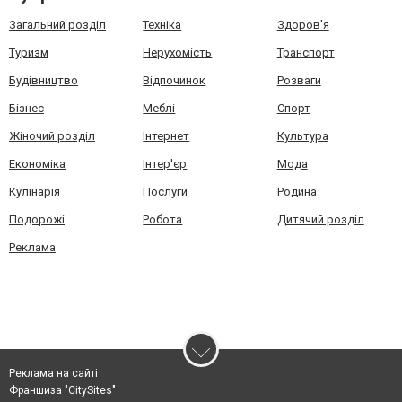
Загальний розділ
Техніка
Здоров'я
Туризм
Нерухомість
Транспорт
Будівництво
Відпочинок
Розваги
Бізнес
Меблі
Спорт
Жіночий розділ
Інтернет
Культура
Економіка
Інтер'єр
Мода
Кулінарія
Послуги
Родина
Подорожі
Робота
Дитячий розділ
Реклама
Реклама на сайті
Франшиза "CitySites"