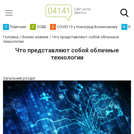
П
Помічник
О
ОСББ
C
COVID-19 у Новограді-Волинському
К
Кур
Головна
Бізнес новини
Что представляют собой облачные
технологии
Что представляют собой облачные
технологии
Загальний розділ