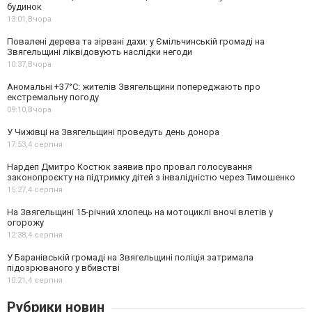
будинок
13:01,
Вчора
Повалені дерева та зірвані дахи: у Ємільчинській громаді на
Звягельщині ліквідовують наслідки негоди
10:37,
Вчора
Аномальні +37°C: жителів Звягельщини попереджають про
екстремальну погоду
09:10,
Вчора
У Чижівці на Звягельщині проведуть день донора
17:53,
4 серпня
Нардеп Дмитро Костюк заявив про провал голосування
законопроєкту на підтримку дітей з інвалідністю через Тимошенко
15:27,
4 серпня
На Звягельщині 15-річний хлопець на мотоциклі вночі влетів у
огорожу
12:38,
4 серпня
У Баранівській громаді на Звягельщині поліція затримала
підозрюваного у вбивстві
10:21,
4 серпня
Рубрики новин