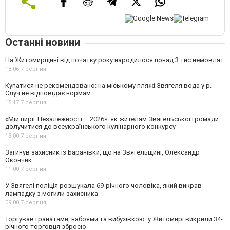
Останні новини
На Житомирщині від початку року народилося понад 3 тис немовлят
18:06,
7 серпня
Купатися не рекомендовано: на міському пляжі Звягеля вода у р.
Случ не відповідає нормам
15:17,
7 серпня
«Мій пиріг Незалежності – 2026»: як жителям Звягельської громади
долучитися до всеукраїнського кулінарного конкурсу
13:00,
7 серпня
Загинув захисник із Баранівки, що на Звягельщині, Олександр
Окончик
11:00,
7 серпня
У Звягелі поліція розшукала 69-річного чоловіка, який викрав
лампадку з могили захисника
09:00,
7 серпня
Торгував гранатами, набоями та вибухівкою: у Житомирі викрили 34-
річного торговця зброєю