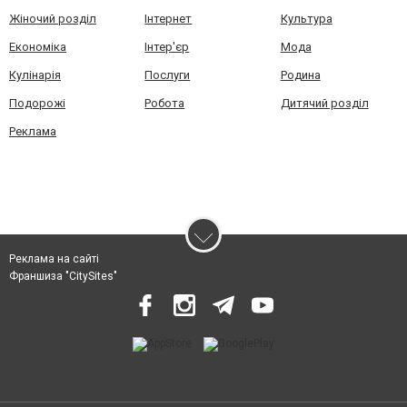
Жіночий розділ
Інтернет
Культура
Економіка
Інтер'єр
Мода
Кулінарія
Послуги
Родина
Подорожі
Робота
Дитячий розділ
Реклама
Реклама на сайті
Франшиза "CitySites"