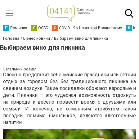
П
Помічник
О
ОСББ
C
COVID-19 у Новограді-Волинському
К
Кур
Головна
Бізнес новини
Выбираем вино для пикника
Выбираем вино для пикника
Загальний розділ
Сложно представит себе майские праздники или летний
отдых за городом без без традиционного пикника на
свежем воздухе. Такие посиделки обожают взрослые и
дети. Пикники – это чудесная возможность отдохнуть
на природе и весело провести время с друзьями или
семьей. И конечно, не отменным атрибутом такой
поездки, помимо шашлыков, являются алкогольные
напитки.