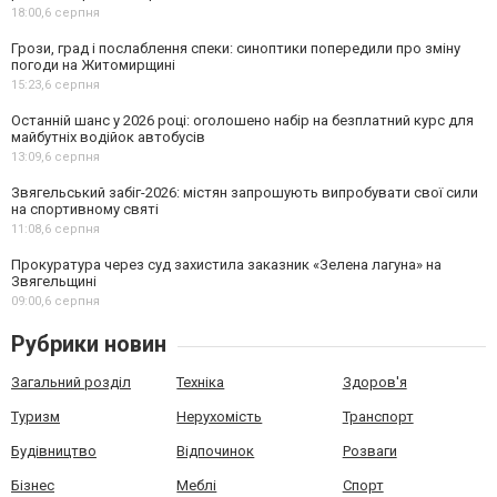
18:00,
6 серпня
Грози, град і послаблення спеки: синоптики попередили про зміну
погоди на Житомирщині
15:23,
6 серпня
Останній шанс у 2026 році: оголошено набір на безплатний курс для
майбутніх водійок автобусів
13:09,
6 серпня
Звягельський забіг-2026: містян запрошують випробувати свої сили
на спортивному святі
11:08,
6 серпня
Прокуратура через суд захистила заказник «Зелена лагуна» на
Звягельщині
09:00,
6 серпня
Рубрики новин
Загальний розділ
Техніка
Здоров'я
Туризм
Нерухомість
Транспорт
Будівництво
Відпочинок
Розваги
Бізнес
Меблі
Спорт