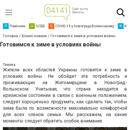
П
Помічник
О
ОСББ
C
COVID-19 у Новограді-Волинському
К
Кур
Головна
Бізнес новини
Готовимся к зиме в условиях войны
Готовимся к зиме в условиях войны
Техніка
Жители всех областей Украины готовятся к зиме в
условиях войны. Не обойдет эта потребность и
проживающих на Житомирщине в Новоград-
Волынском. Учитывая, что страна находится в
кризисном состоянии в связи с военным положением,
следует хорошенько продумать, как сделать так, чтобы
зима была по возможности максимально комфортной
для всех членов семьи. Мы расскажем, на какие
моменты следует обратить особое внимание.