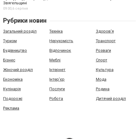
Звягельщині
09:00,
6 серпня
Рубрики новин
Загальний розділ
Техніка
Здоров'я
Туризм
Нерухомість
Транспорт
Будівництво
Відпочинок
Розваги
Бізнес
Меблі
Спорт
Жіночий розділ
Інтернет
Культура
Економіка
Інтер'єр
Мода
Кулінарія
Послуги
Родина
Подорожі
Робота
Дитячий розділ
Реклама