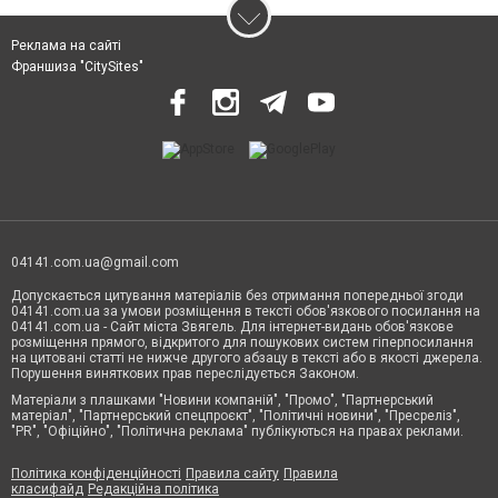
Реклама на сайті
Франшиза "CitySites"
04141.com.ua@gmail.com
Допускається цитування матеріалів без отримання попередньої згоди
04141.com.ua за умови розміщення в тексті обов'язкового посилання на
04141.com.ua - Сайт міста Звягель. Для інтернет-видань обов'язкове
розміщення прямого, відкритого для пошукових систем гіперпосилання
на цитовані статті не нижче другого абзацу в тексті або в якості джерела.
Порушення виняткових прав переслідується Законом.
Матеріали з плашками "Новини компаній", "Промо", "Партнерський
матеріал", "Партнерський спецпроєкт", "Політичні новини", "Пресреліз",
"PR", "Офіційно", "Політична реклама" публікуються на правах реклами.
Політика конфіденційності
Правила сайту
Правила
класифайд
Редакційна політика