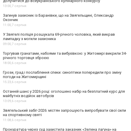
долучитися до всеукраїнського кулінарного конкурсу
13:00,
7 серпня
Загинув захисник із Баранівки, що на Звягельщині, Олександр
Окончик
11:00,
7 серпня
У Звягелі поліція розшукала 69-річного чоловіка, який викрав
лампадку з могили захисника
09:00,
7 серпня
Торгував гранатами, набоями та вибухівкою: у Житомирі викрили 34-
річного торговця зброєю
18:00,
6 серпня
Грози, град і послаблення спеки: синоптики попередили про зміну
погоди на Житомирщині
15:23,
6 серпня
Останній шанс у 2026 році: оголошено набір на безплатний курс для
майбутніх водійок автобусів
13:09,
6 серпня
Звягельський забіг-2026: містян запрошують випробувати свої сили
на спортивному святі
11:08,
6 серпня
Прокуратура через суд захистила заказник «Зелена лагуна» на