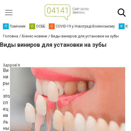
П
Помічник
О
ОСББ
C
COVID-19 у Новограді-Волинському
К
Кур
Головна
Бізнес новини
Виды виниров для установки на зубы
Виды виниров для установки на зубы
Здоров'я
Ви
ни
ры
-
это
сп
ец
иа
ль
ны