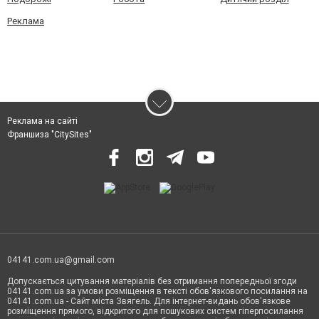
Реклама
Реклама на сайті
Франшиза "CitySites"
04141.com.ua@gmail.com
Допускається цитування матеріалів без отримання попередньої згоди
04141.com.ua за умови розміщення в тексті обов'язкового посилання на
04141.com.ua - Сайт міста Звягель. Для інтернет-видань обов'язкове
розміщення прямого, відкритого для пошукових систем гіперпосилання