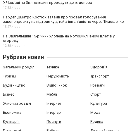
У Чижівці на Звягельщині проведуть день донора
17:53,
4 серпня
Нардеп Дмитро Костюк заявив про провал голосування
законопроєкту на підтримку дітей з інвалідністю через Тимошенко
15:27,
4 серпня
На Звягельщині 15-річний хлопець на мотоциклі вночі влетів у
огорожу
12:38,
4 серпня
Рубрики новин
Загальний розділ
Техніка
Здоров'я
Туризм
Нерухомість
Транспорт
Будівництво
Відпочинок
Розваги
Бізнес
Меблі
Спорт
Жіночий розділ
Інтернет
Культура
Економіка
Інтер'єр
Мода
Кулінарія
Послуги
Родина
Подорожі
Робота
Дитячий розділ