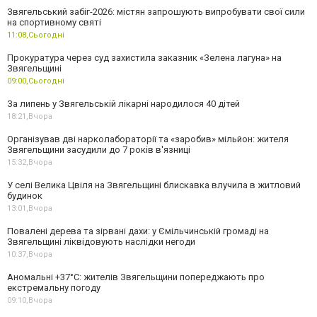
Звягельський забіг-2026: містян запрошують випробувати свої сили
на спортивному святі
11:08,
Сьогодні
Прокуратура через суд захистила заказник «Зелена лагуна» на
Звягельщині
09:00,
Сьогодні
За липень у Звягельській лікарні народилося 40 дітей
18:21,
Вчора
Організував дві нарколабораторії та «заробив» мільйон: жителя
Звягельщини засудили до 7 років в'язниці
15:32,
Вчора
У селі Велика Цвіля на Звягельщині блискавка влучила в житловий
будинок
13:01,
Вчора
Повалені дерева та зірвані дахи: у Ємільчинській громаді на
Звягельщині ліквідовують наслідки негоди
10:37,
Вчора
Аномальні +37°C: жителів Звягельщини попереджають про
екстремальну погоду
09:10,
Вчора