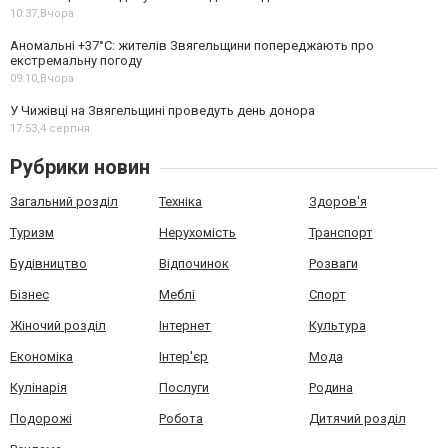
10:37,
Вчора
Аномальні +37°C: жителів Звягельщини попереджають про
екстремальну погоду
09:10,
Вчора
У Чижівці на Звягельщині проведуть день донора
17:53,
4 серпня
Рубрики новин
Загальний розділ
Техніка
Здоров'я
Туризм
Нерухомість
Транспорт
Будівництво
Відпочинок
Розваги
Бізнес
Меблі
Спорт
Жіночий розділ
Інтернет
Культура
Економіка
Інтер'єр
Мода
Кулінарія
Послуги
Родина
Подорожі
Робота
Дитячий розділ