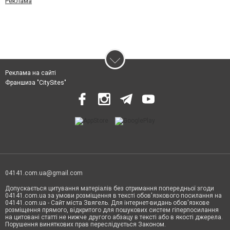
Реклама
Реклама на сайті
Франшиза "CitySites"
04141.com.ua@gmail.com
Допускається цитування матеріалів без отримання попередньої згоди
04141.com.ua за умови розміщення в тексті обов'язкового посилання на
04141.com.ua - Сайт міста Звягель. Для інтернет-видань обов'язкове
розміщення прямого, відкритого для пошукових систем гіперпосилання
на цитовані статті не нижче другого абзацу в тексті або в якості джерела.
Порушення виняткових прав переслідується Законом.