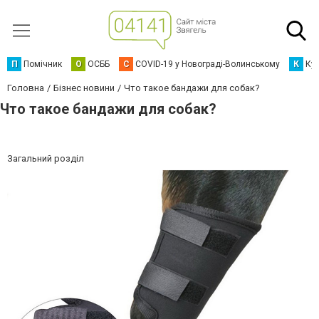
П
Помічник
О
ОСББ
C
COVID-19 у Новограді-Волинському
К
Кур
Головна
Бізнес новини
Что такое бандажи для собак?
Что такое бандажи для собак?
Загальний розділ