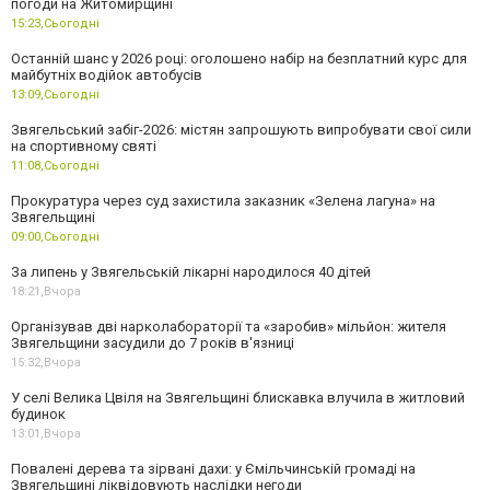
погоди на Житомирщині
15:23,
Сьогодні
Останній шанс у 2026 році: оголошено набір на безплатний курс для
майбутніх водійок автобусів
13:09,
Сьогодні
Звягельський забіг-2026: містян запрошують випробувати свої сили
на спортивному святі
11:08,
Сьогодні
Прокуратура через суд захистила заказник «Зелена лагуна» на
Звягельщині
09:00,
Сьогодні
За липень у Звягельській лікарні народилося 40 дітей
18:21,
Вчора
Організував дві нарколабораторії та «заробив» мільйон: жителя
Звягельщини засудили до 7 років в'язниці
15:32,
Вчора
У селі Велика Цвіля на Звягельщині блискавка влучила в житловий
будинок
13:01,
Вчора
Повалені дерева та зірвані дахи: у Ємільчинській громаді на
Звягельщині ліквідовують наслідки негоди