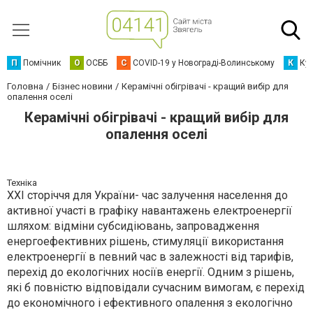
П
Помічник
О
ОСББ
C
COVID-19 у Новограді-Волинському
К
Кур
Головна
Бізнес новини
Керамічні обігрівачі - кращий вибір для
опалення оселі
Керамічні обігрівачі - кращий вибір для
опалення оселі
Техніка
ХХI сторіччя для України- час залучення населення до
активної участі в графіку навантажень електроенергії
шляхом: відміни субсидіювань, запровадження
енергоефективних рішень, стимуляції використання
електроенергії в певний час в залежності від тарифів,
перехід до екологічних носіїв енергії. Одним з рішень,
які б повністю відповідали сучасним вимогам, є перехід
до економічного і ефективного опалення з екологічно