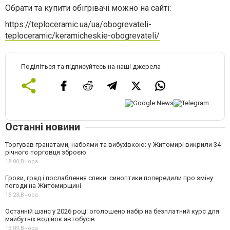
Обрати та купити обігрівачі можно на сайті:
https://teploceramic.ua/ua/obogrevateli-
teploceramic/keramicheskie-obogrevateli/
Поділіться та підписуйтесь на наші джерела
Останні новини
Торгував гранатами, набоями та вибухівкою: у Житомирі викрили 34-
річного торговця зброєю
18:00,
Вчора
Грози, град і послаблення спеки: синоптики попередили про зміну
погоди на Житомирщині
15:23,
Вчора
Останній шанс у 2026 році: оголошено набір на безплатний курс для
майбутніх водійок автобусів
13:09,
Вчора