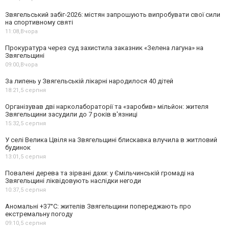
Звягельський забіг-2026: містян запрошують випробувати свої сили
на спортивному святі
11:08,
Вчора
Прокуратура через суд захистила заказник «Зелена лагуна» на
Звягельщині
09:00,
Вчора
За липень у Звягельській лікарні народилося 40 дітей
18:21,
5 серпня
Організував дві нарколабораторії та «заробив» мільйон: жителя
Звягельщини засудили до 7 років в'язниці
15:32,
5 серпня
У селі Велика Цвіля на Звягельщині блискавка влучила в житловий
будинок
13:01,
5 серпня
Повалені дерева та зірвані дахи: у Ємільчинській громаді на
Звягельщині ліквідовують наслідки негоди
10:37,
5 серпня
Аномальні +37°C: жителів Звягельщини попереджають про
екстремальну погоду
09:10,
5 серпня