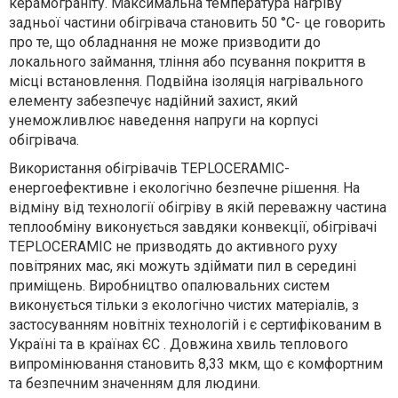
керамограніту. Максимальна температура нагріву
задньої частини обігрівача становить 50 °C- це говорить
про те, що обладнання не може призводити до
локального займання, тління або псування покриття в
місці встановлення. Подвійна ізоляція нагрівального
елементу забезпечує надійний захист, який
унеможливлює наведення напруги на корпусі
обігрівача.
Використання обігрівачів TEPLOCERAMIC-
енергоефективне і екологічно безпечне рішення. На
відміну від технології обігріву в якій переважну частина
теплообміну виконується завдяки конвекції, обігрівачі
TEPLOCERAMIC не призводять до активного руху
повітряних мас, які можуть здіймати пил в середині
приміщень. Виробництво опалювальних систем
виконується тільки з екологічно чистих матеріалів, з
застосуванням новітніх технологій і є сертифікованим в
Україні та в країнах ЄС . Довжина хвиль теплового
випромінювання становить 8,33 мкм, що є комфортним
та безпечним значенням для людини.