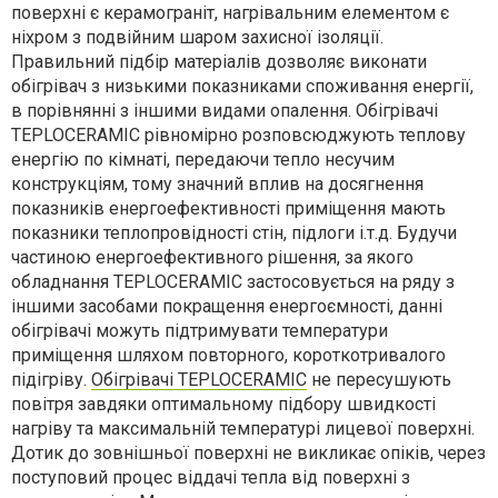
поверхні є керамограніт, нагрівальним елементом є
ніхром з подвійним шаром захисної ізоляції.
Правильний підбір матеріалів дозволяє виконати
обігрівач з низькими показниками споживання енергії,
в порівнянні з іншими видами опалення. Обігрівачі
TEPLOCERAMIC рівномірно розповсюджують теплову
енергію по кімнаті, передаючи тепло несучим
конструкціям, тому значний вплив на досягнення
показників енергоефективності приміщення мають
показники теплопровідності стін, підлоги і.т.д. Будучи
частиною енергоефективного рішення, за якого
обладнання TEPLOCERAMIC застосовується на ряду з
іншими засобами покращення енергоємності, данні
обігрівачі можуть підтримувати температури
приміщення шляхом повторного, короткотривалого
підігріву.
Обігрівачі TEPLOCERAMIC
не пересушують
повітря завдяки оптимальному підбору швидкості
нагріву та максимальній температурі лицевої поверхні.
Дотик до зовнішньої поверхні не викликає опіків, через
поступовий процес віддачі тепла від поверхні з