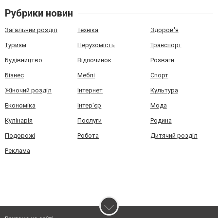
Рубрики новин
Загальний розділ
Техніка
Здоров'я
Туризм
Нерухомість
Транспорт
Будівництво
Відпочинок
Розваги
Бізнес
Меблі
Спорт
Жіночий розділ
Інтернет
Культура
Економіка
Інтер'єр
Мода
Кулінарія
Послуги
Родина
Подорожі
Робота
Дитячий розділ
Реклама