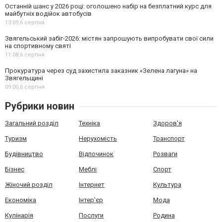
Останній шанс у 2026 році: оголошено набір на безплатний курс для
майбутніх водійок автобусів
13:09,
6 серпня
Звягельський забіг-2026: містян запрошують випробувати свої сили
на спортивному святі
11:08,
6 серпня
Прокуратура через суд захистила заказник «Зелена лагуна» на
Звягельщині
09:00,
6 серпня
Рубрики новин
Загальний розділ
Техніка
Здоров'я
Туризм
Нерухомість
Транспорт
Будівництво
Відпочинок
Розваги
Бізнес
Меблі
Спорт
Жіночий розділ
Інтернет
Культура
Економіка
Інтер'єр
Мода
Кулінарія
Послуги
Родина