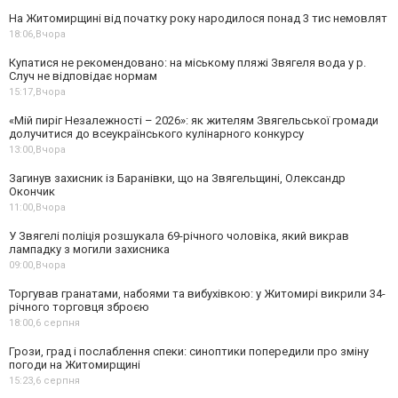
На Житомирщині від початку року народилося понад 3 тис немовлят
18:06,
Вчора
Купатися не рекомендовано: на міському пляжі Звягеля вода у р.
Случ не відповідає нормам
15:17,
Вчора
«Мій пиріг Незалежності – 2026»: як жителям Звягельської громади
долучитися до всеукраїнського кулінарного конкурсу
13:00,
Вчора
Загинув захисник із Баранівки, що на Звягельщині, Олександр
Окончик
11:00,
Вчора
У Звягелі поліція розшукала 69-річного чоловіка, який викрав
лампадку з могили захисника
09:00,
Вчора
Торгував гранатами, набоями та вибухівкою: у Житомирі викрили 34-
річного торговця зброєю
18:00,
6 серпня
Грози, град і послаблення спеки: синоптики попередили про зміну
погоди на Житомирщині
15:23,
6 серпня