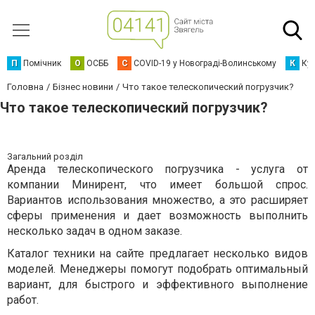
П
Помічник
О
ОСББ
C
COVID-19 у Новограді-Волинському
К
Кур
Головна
Бізнес новини
Что такое телескопический погрузчик?
Что такое телескопический погрузчик?
Загальний розділ
Аренда телескопического погрузчика - услуга от
компании Минирент, что имеет большой спрос.
Вариантов использования множество, а это расширяет
сферы применения и дает возможность выполнить
несколько задач в одном заказе.
Каталог техники на сайте предлагает несколько видов
моделей. Менеджеры помогут подобрать оптимальный
вариант, для быстрого и эффективного выполнение
работ.