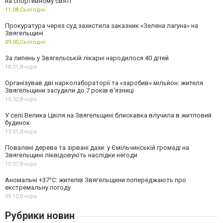
на спортивному святі
11:08,
Сьогодні
Прокуратура через суд захистила заказник «Зелена лагуна» на
Звягельщині
09:00,
Сьогодні
За липень у Звягельській лікарні народилося 40 дітей
18:21,
Вчора
Організував дві нарколабораторії та «заробив» мільйон: жителя
Звягельщини засудили до 7 років в'язниці
15:32,
Вчора
У селі Велика Цвіля на Звягельщині блискавка влучила в житловий
будинок
13:01,
Вчора
Повалені дерева та зірвані дахи: у Ємільчинській громаді на
Звягельщині ліквідовують наслідки негоди
10:37,
Вчора
Аномальні +37°C: жителів Звягельщини попереджають про
екстремальну погоду
09:10,
Вчора
Рубрики новин