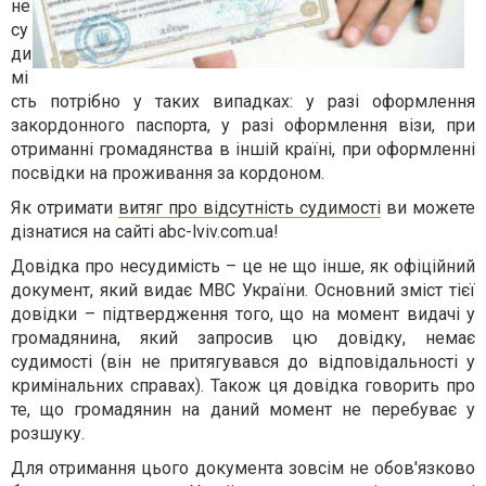
не
су
ди
мі
сть потрібно у таких випадках: у разі оформлення
закордонного паспорта, у разі оформлення візи, при
отриманні громадянства в іншій країні, при оформленні
посвідки на проживання за кордоном.
Як отримати
витяг про відсутність судимості
ви можете
дізнатися на сайті abc-lviv.com.ua!
Довідка про несудимість – це не що інше, як офіційний
документ, який видає МВС України. Основний зміст тієї
довідки – підтвердження того, що на момент видачі у
громадянина, який запросив цю довідку, немає
судимості (він не притягувався до відповідальності у
кримінальних справах). Також ця довідка говорить про
те, що громадянин на даний момент не перебуває у
розшуку.
Для отримання цього документа зовсім не обов'язково