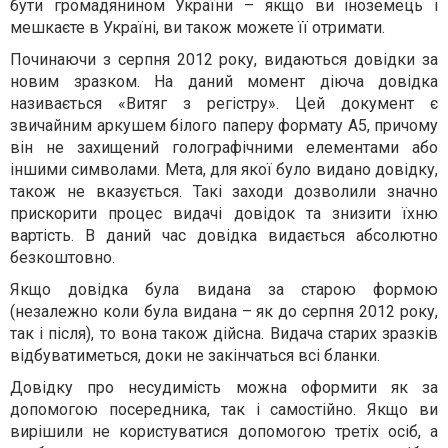
бути громадянином України – якщо ви іноземець і
мешкаєте в Україні, ви також можете її отримати.
Починаючи з серпня 2012 року, видаються довідки за
новим зразком. На даний момент діюча довідка
називається «Витяг з регістру». Цей документ є
звичайним аркушем білого паперу формату А5, причому
він не захищений голографічними елементами або
іншими символами. Мета, для якої було видано довідку,
також не вказується. Такі заходи дозволили значно
прискорити процес видачі довідок та знизити їхню
вартість. В даний час довідка видається абсолютно
безкоштовно.
Якщо довідка була видана за старою формою
(незалежно коли була видана – як до серпня 2012 року,
так і після), то вона також дійсна. Видача старих зразків
відбуватиметься, доки не закінчаться всі бланки.
Довідку про несудимість можна оформити як за
допомогою посередника, так і самостійно. Якщо ви
вирішили не користуватися допомогою третіх осіб, а