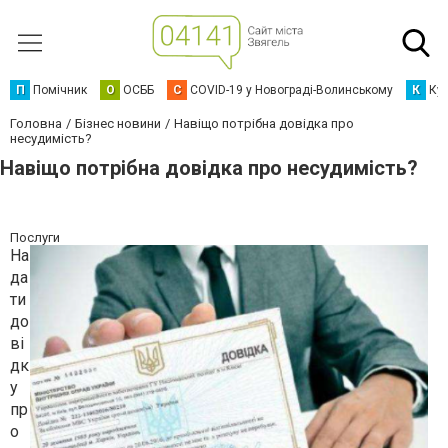
П
Помічник
О
ОСББ
C
COVID-19 у Новограді-Волинському
К
Кур
Головна
Бізнес новини
Навіщо потрібна довідка про
несудимість?
Навіщо потрібна довідка про несудимість?
Послуги
На
да
ти
до
ві
дк
у
пр
о