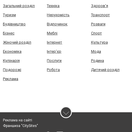
Загальний розділ
Техніка
Здоров'я
Туризм
Нерухомість
Транспорт
Будівництво
Відпочинок
Розваги
Бізнес
Меблі
Спорт
Жіночий розділ
Інтернет
Культура
Економіка
Інтер'єр
Мода
Кулінарія
Послуги
Родина
Подорожі
Робота
Дитячий розділ
Реклама
Реклама на сайті
Франшиза "CitySites"