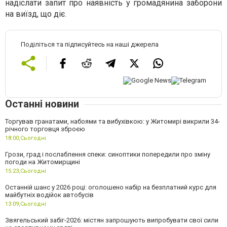
надіслати запит про наявність у громадянина заборони
на виїзд, що діє.
Поділіться та підписуйтесь на наші джерела
Останні новини
Торгував гранатами, набоями та вибухівкою: у Житомирі викрили 34-
річного торговця зброєю
18:00,
Сьогодні
Грози, град і послаблення спеки: синоптики попередили про зміну
погоди на Житомирщині
15:23,
Сьогодні
Останній шанс у 2026 році: оголошено набір на безплатний курс для
майбутніх водійок автобусів
13:09,
Сьогодні
Звягельський забіг-2026: містян запрошують випробувати свої сили