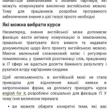
найчастіше замовниками є іноземні партнери, які
можуть комунікувати виключно англійською мовою.
Тому для працівників розробки програмного
забезпечення знання з цієї галузі просто необхідні.
Які можна вибрати курси
Насамперед, знання англійської мови допомагає
фахівцю вести активну комунікацію із замовником,
правильно трактувати його вимоги та надавати
документацію щодо його проекту англійською мовою.
Маючи маленький словниковий запас і регулярно
помиляючись у грамотній розстановці слів, працівнику
в IT сфері не вдасться досягти бажаного результату і
рухатися вгору кар'єрними сходами.
Щоб неписьменність в англійській мові не стала
приводом для відхилення вашої заявки в
запропоновані фірми, на допомогу приходять курси
english for it
, розроблені спеціально для фахівців IT. У
чому їхня величезна перевага:
ви можете обирати конкретні теми, які вас