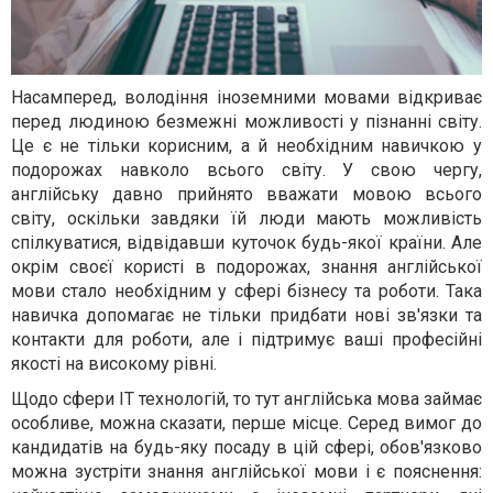
Насамперед, володіння іноземними мовами відкриває
перед людиною безмежні можливості у пізнанні світу.
Це є не тільки корисним, а й необхідним навичкою у
подорожах навколо всього світу. У свою чергу,
англійську давно прийнято вважати мовою всього
світу, оскільки завдяки їй люди мають можливість
спілкуватися, відвідавши куточок будь-якої країни. Але
окрім своєї користі в подорожах, знання англійської
мови стало необхідним у сфері бізнесу та роботи. Така
навичка допомагає не тільки придбати нові зв'язки та
контакти для роботи, але і підтримує ваші професійні
якості на високому рівні.
Щодо сфери IT технологій, то тут англійська мова займає
особливе, можна сказати, перше місце. Серед вимог до
кандидатів на будь-яку посаду в цій сфері, обов'язково
можна зустріти знання англійської мови і є пояснення: