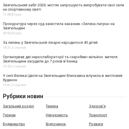
Звягельський забіг-2026: містян запрошують випробувати свої сили
на спортивному святі
11:08,
Вчора
Прокуратура через суд захистила заказник «Зелена лагуна» на
Звягельщині
09:00,
Вчора
За липень у Звягельській лікарні народилося 40 дітей
18:21,
5 серпня
Організував дві нарколабораторії та «заробив» мільйон: жителя
Звягельщини засудили до 7 років в'язниці
15:32,
5 серпня
У селі Велика Цвіля на Звягельщині блискавка влучила в житловий
будинок
13:01,
5 серпня
Рубрики новин
Загальний розділ
Техніка
Здоров'я
Туризм
Нерухомість
Транспорт
Будівництво
Відпочинок
Розваги