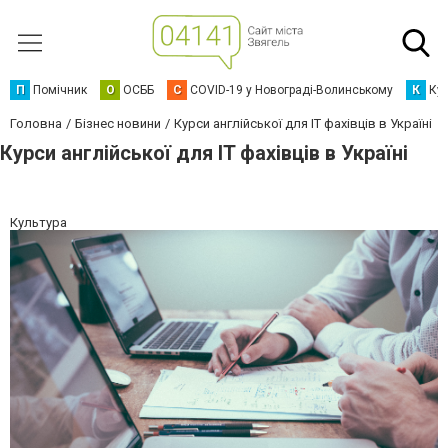
П
Помічник
О
ОСББ
C
COVID-19 у Новограді-Волинському
К
Кур
Головна
Бізнес новини
Курси англійської для IT фахівців в Україні
Курси англійської для IT фахівців в Україні
Культура