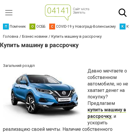
П
Помічник
О
ОСББ
C
COVID-19 у Новограді-Волинському
К
Кур
Головна
Бізнес новини
Купить машину в рассрочку
Купить машину в рассрочку
Загальний розділ
Давно мечтаете о
собственном
автомобиле, но не
хватает денег на
покупку?
Предлагаем
купить машину в
рассрочку
, и
ускорить
реализацию своей мечты. Наличие собственного