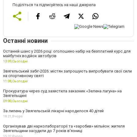
Поділіться та підписуйтесь на наші джерела
Останні новини
Останній шанс у 2026 році: оголошено набір на безплатний курс для
майбутніх водійок автобусів
13:09,
Сьогодні
Звягельський забіг-2026: містян запрошують випробувати свої сили
на спортивному святі
11:08,
Сьогодні
Прокуратура через суд захистила заказник «Зелена лагуна» на
Звягельщині
09:00,
Сьогодні
За липень у Звягельській лікарні народилося 40 дітей
18:21,
Вчора
Організував дві нарколабораторії та «заробив» мільйон: жителя
Звягельщини засудили до 7 років в'язниці
15:32,
Вчора