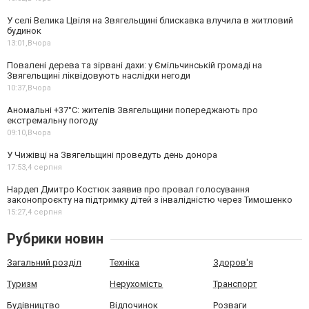
У селі Велика Цвіля на Звягельщині блискавка влучила в житловий
будинок
13:01,
Вчора
Повалені дерева та зірвані дахи: у Ємільчинській громаді на
Звягельщині ліквідовують наслідки негоди
10:37,
Вчора
Аномальні +37°C: жителів Звягельщини попереджають про
екстремальну погоду
09:10,
Вчора
У Чижівці на Звягельщині проведуть день донора
17:53,
4 серпня
Нардеп Дмитро Костюк заявив про провал голосування
законопроєкту на підтримку дітей з інвалідністю через Тимошенко
15:27,
4 серпня
Рубрики новин
Загальний розділ
Техніка
Здоров'я
Туризм
Нерухомість
Транспорт
Будівництво
Відпочинок
Розваги