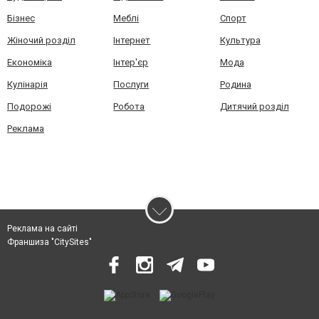
Бізнес
Меблі
Спорт
Жіночий розділ
Інтернет
Культура
Економіка
Інтер'єр
Мода
Кулінарія
Послуги
Родина
Подорожі
Робота
Дитячий розділ
Реклама
Реклама на сайті
Франшиза "CitySites"