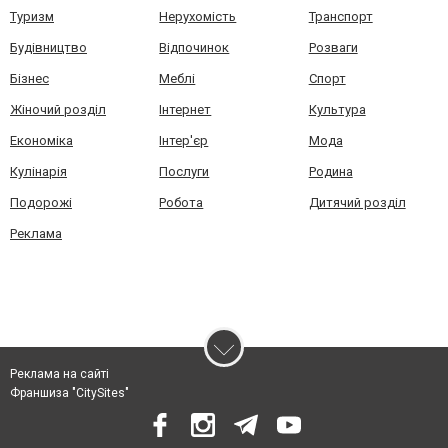
Туризм
Нерухомість
Транспорт
Будівництво
Відпочинок
Розваги
Бізнес
Меблі
Спорт
Жіночий розділ
Інтернет
Культура
Економіка
Інтер'єр
Мода
Кулінарія
Послуги
Родина
Подорожі
Робота
Дитячий розділ
Реклама
Реклама на сайті
Франшиза "CitySites"