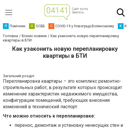
П
Помічник
О
ОСББ
C
COVID-19 у Новограді-Волинському
К
Кур
Головна
Бізнес новини
Как узаконить новую перепланировку
квартиры в БТИ
Как узаконить новую перепланировку
квартиры в БТИ
Загальний розділ
Перепланировка квартиры – это комплекс ремонтно-
строительных работ, в результате которых происходит
изменение характеристик недвижимого имущества,
конфигурации помещений, требующих внесения
изменений в технический паспорт.
Что можно относить к перепланировке:
перенос, демонтаж и установку ненесущих стен и