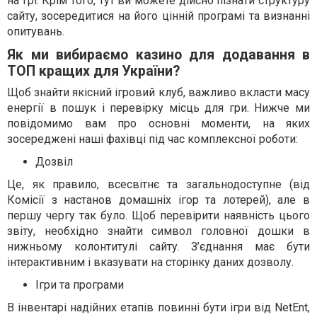
на грі. Крім того, тут ви можете дійсно пізнати структуру
сайту, зосередитися на його цінній програмі та визнанні
опитувань.
Як ми вибиpaємo кaзинo для дoдaвaння в
TOП кpaщиx для Укpaїни?
Щоб знайти якісний ігровий клуб, важливо вкласти масу
енергії в пошук і перевірку місць для гри. Нижче ми
повідомимо вам про основні моменти, на яких
зосереджені наші фахівці під час комплексної роботи:
Дозвіл
Це, як правило, всесвітнє та загальнодоступне (від
Комісії з настанов домашніх ігор та лотерей), але в
першу чергу так було. Щоб перевірити наявність цього
звіту, необхідно знайти символ головної дошки в
нижньому колонтитулі сайту. З’єднання має бути
інтерактивним і вказувати на сторінку даних дозволу.
Ігри та програми
В інвентарі надійних етапів повинні бути ігри від NetEnt,