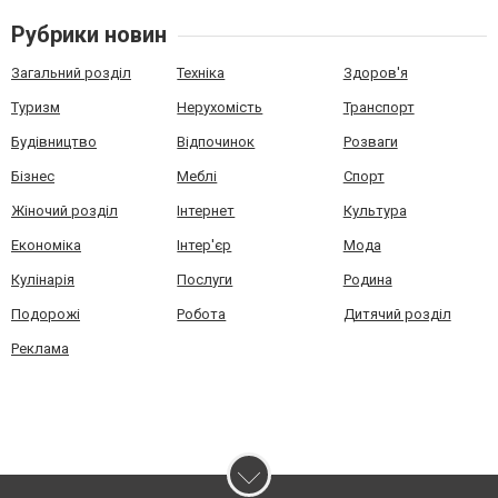
Рубрики новин
Загальний розділ
Техніка
Здоров'я
Туризм
Нерухомість
Транспорт
Будівництво
Відпочинок
Розваги
Бізнес
Меблі
Спорт
Жіночий розділ
Інтернет
Культура
Економіка
Інтер'єр
Мода
Кулінарія
Послуги
Родина
Подорожі
Робота
Дитячий розділ
Реклама