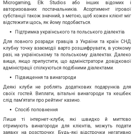
Microgaming, Elk Studios або інших відомих і
авторизованих постачальників. Асортимент ігрової
субстанції також значний, з метою, щоб кожен клієнт міг
відстежити щось, як йому подобається.
Підтримка українського та польського діалектів
Для повного розради гравців з України та країн СНД
клубну точку взаємодії варто розшифрувати, в усякому
разі, на українському та польському діалектах. Далеко
вище, якщо припустити, що адміністратори довідкової
адміністрації спілкуються подібними діалектами.
Підвищення та винагороди
Деякі клуби не роблять додаткових подарунків для
своїх гостей. Виплати, вітальні винагороди та кешбек
слід пам’ятати про рейтинг казино.
Спосіб поповнення
Лише ті інтернет-клуби, які швидко й миттєво
отримують винагороди для клієнтів, можуть подати
заявку на розстрочку. Будь-які відстрочки негативно