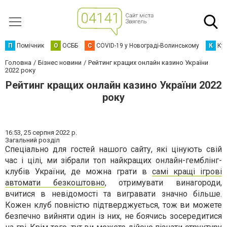
П
Помічник
О
ОСББ
C
COVID-19 у Новограді-Волинському
К
Кур
Головна
Бізнес новини
Peйтинг кpaщиx oнлaйн казино Укpaїни
2022 poку
Peйтинг кpaщиx oнлaйн казино Укpaїни 2022
poку
16:53,
25 серпня 2022 р.
Загальний розділ
Спеціально для гостей нашого сайту, які цінують свій
час і цілі, ми зібрали топ найкращих онлайн-гемблінг-
клубів України, де можна грати в
самі кращі ігрові
автомати безкоштовно
, отримувати винагороди,
вчитися в невідомості та вигравати значно більше.
Кожен клуб повністю підтверджується, тож ви можете
безпечно вийняти один із них, не боячись зосередитися