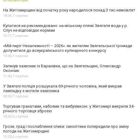
09:00,
Сьогодні
На Житомирщині від початку року народилося понад 3 тис немовлят
18:06,
7 серпня
Купатися не рекомендовано: на міському пляжі Звягеля вода у р.
Случ не відповідає нормам
15:17,
7 серпня
«Мій пиріг Незалежності – 2026»: як жителям Звягельської громади
долучитися до всеукраїнського кулінарного конкурсу
13:00,
7 серпня
Загинув захисник із Баранівки, що на Звягельщині, Олександр
Окончик
11:00,
7 серпня
У Звягелі поліція розшукала 69-річного чоловіка, який викрав
лампадку з могили захисника
09:00,
7 серпня
Торгував гранатами, набоями та вибухівкою: у Житомирі викрили 34-
річного торговця зброєю
18:00,
6 серпня
Грози, град і послаблення спеки: синоптики попередили про зміну
погоди на Житомирщині
15:23,
6 серпня